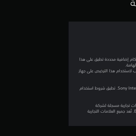
ي
ة
ي
م
ن
ج
نا بالإضافة إلى أي أحكام إضافية محددة تطبق على هذا
م
لهامة.
للتنزيل على عدة أجهزة PS4. تسجيل الدخول إلى PlayStation Network غير مطلوب لاستخدام هذا الترخيص على جهاز
ة
و
برامج مكتبة ©Sony Interactive Entertainment Inc. ملخصة بشكل حصري إلى Sony Interactive Entertainment Europe. تطبق شروط استخدام
ا
لامات تجارية أو علامات تجارية مسجلة لشركة
Daybreak Game Company LLC. يُعد رمز التصنيف علامة تجارية مسجلة لـEntertainment Software Association. تُعد جميع العلامات التجارية
ح
د