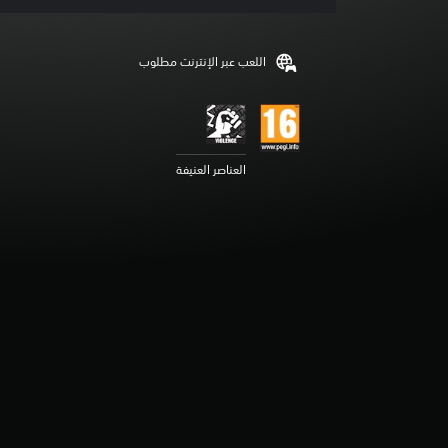
ق
ي
ي
اللعب عبر الإنترنت مطلوب
م
3
ن
ج
و
م
العناصر العنيفة
م
ن
5
ن
ج
و
م
م
ن
إ
ج
م
ا
ل