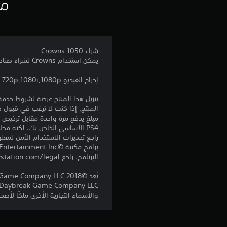
مع
شراء 1050 Crowns
يمكن استخدام Crowns لشراء صناديق داخل اللعبة والتي تفتح عناصر تخصيص جديدة من أجل شخصيتك.
إخراج الفيديو 720p,1080i,1080p
المنتج. إذا كنت لا ترغب في قبول ه
PS4 الأساسي الخاص بك، لكنه مطلوب للاستخدام على أجهزة PS4 أخرى.
راجع تحذيرات الاستخدام الآمن لمعل
البرنامج، راجع eu.playstation.com/legal لمعرفة حقوق الاستخدام الكاملة.
والأسماء التجارية الأخرى ملكًا لأص