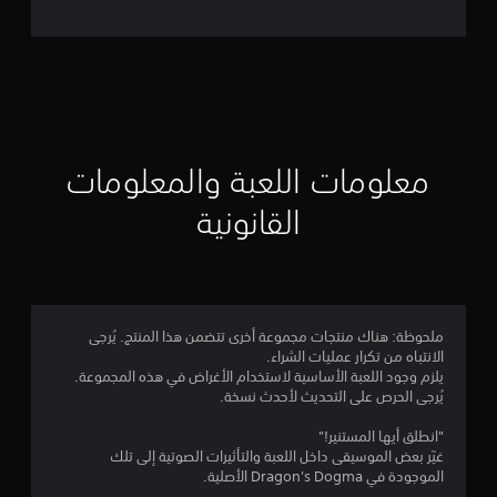
ل
ت
ق
ي
ي
معلومات اللعبة والمعلومات
م
القانونية
4
.
2
ملحوظة: هناك منتجات مجموعة أخرى تتضمن هذا المنتج. يُرجى
الانتباه من تكرار عمليات الشراء.
4
يلزم وجود اللعبة الأساسية لاستخدام الأغراض في هذه المجموعة.
يُرجى الحرص على التحديث لأحدث نسخة.
ن
"انطلق أيها المستنير!"
ج
غيّر بعض الموسيقى داخل اللعبة والتأثيرات الصوتية إلى تلك
الموجودة في Dragon's Dogma الأصلية.