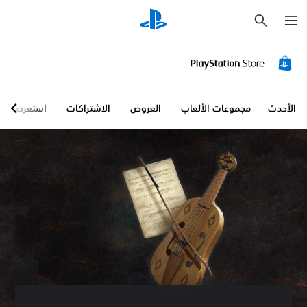
ب
ح
ث
الأحدث
مجموعات الألعاب
العروض
الاشتراكات
استعرض