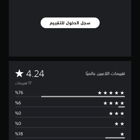
ي
م
ا
ت
سجل الدخول للتقييم
م
4.24
تقييمات اللاعبين عالميًا
ت
و
س
ط
ا