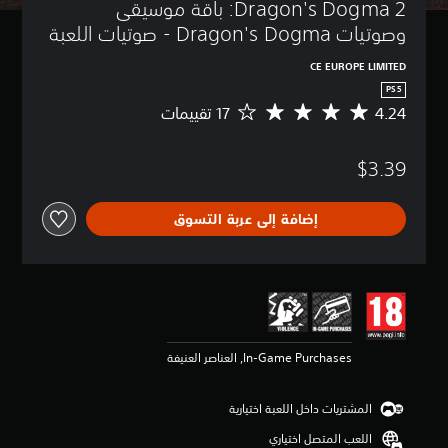
Dragon's Dogma 2: باقة موسيقى 
وصوتيات Dragon's Dogma - صوتيات اللعبة
CE EUROPE LIMITED
PS5
4.24
م
ت
و
$3.39
س
ط
ا
إضافة إلى عربة التسوق
ل
ت
ق
ي
ي
م
4
.
In-Game Purchases, العناصر العنيفة
2
4
ن
المشتريات داخل اللعبة اختيارية
ج
و
اللعب المتصل اختياري