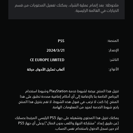
و
ملحوظة: بعد إتمام عملية الشراء، يمكنك تفعيل المحتويات من قسم
م
الخيارات في القائمة الرئيسية.
م
ن
المنصة:
PS5
5
الإصدار:
21‏/3‏/2024
ن
الناشر:
CE EUROPE LIMITED
ج
الأنواع:
ألعاب تمثيل الأدوار, حركة
و
م
تنزيل هذا المنتج عرضة لشروط خدمة‫ PlayStation وشروط استخدام 
البرنامج الخاصة بنا بالإضافة إلى أي أحكام إضافية محددة تطبق على هذا 
م
المنتج. إذا كنت لا ترغب في قبول هذه الشروط، لا تقم بتنزيل هذا المنتج. 
راجع شروط الخدمة لمزيد من المعلومات الهامة.
ن
يمكنك تنزيل هذا المحتوى وتشغيله على جهاز PS5 الرئيسي المرتبط بحسابك 
إ
(عن طريق إعداد "مشاركة الجهاز واللعب بدون اتصال") وعلى أي جهاز PS5 
آخر حين تسجل الدخول باستخدام نفس الحساب.
ج