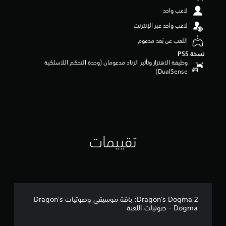
م
لاعب واحد
م
ن
لاعب واحد عبر الإنترنت
5
ن
اللعب عن بُعد مدعوم
ج
نسخة PS5‏
و
وظيفة الاهتزاز وتأثير الزناد مدعومان (وحدة التحكم اللاسلكية
م
DualSense‏)
م
ن
إ
ج
م
ا
ل
تقييمات
ي
1
7
م
ن
ا
ل
Dragon's Dogma 2: باقة موسيقى وصوتيات Dragon's
ت
Dogma - صوتيات اللعبة
ق
ي