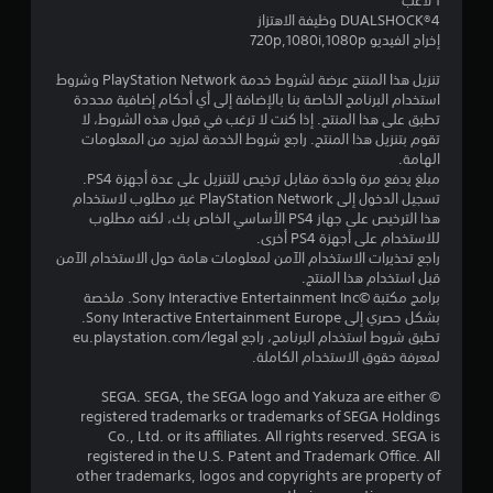
1 لاعب
و
DUALSHOCK‎®4 وظيفة الاهتزاز
إخراج الفيديو 720p,1080i,1080p
م
تنزيل هذا المنتج عرضة لشروط خدمة PlayStation Network وشروط
م
استخدام البرنامج الخاصة بنا بالإضافة إلى أي أحكام إضافية محددة
تطبق على هذا المنتج. إذا كنت لا ترغب في قبول هذه الشروط، لا
ن
تقوم بتنزيل هذا المنتج. راجع شروط الخدمة لمزيد من المعلومات
الهامة.
5
مبلغ يدفع مرة واحدة مقابل ترخيص للتنزيل على عدة أجهزة PS4.
تسجيل الدخول إلى PlayStation Network غير مطلوب لاستخدام
ن
هذا الترخيص على جهاز PS4 الأساسي الخاص بك، لكنه مطلوب
للاستخدام على أجهزة PS4 أخرى.
راجع تحذيرات الاستخدام الآمن لمعلومات هامة حول الاستخدام الآمن
ج
قبل استخدام هذا المنتج.
برامج مكتبة ©Sony Interactive Entertainment Inc. ملخصة
و
بشكل حصري إلى Sony Interactive Entertainment Europe.
تطبق شروط استخدام البرنامج، راجع eu.playstation.com/legal
م
لمعرفة حقوق الاستخدام الكاملة.
م
© SEGA. SEGA, the SEGA logo and Yakuza are either
registered trademarks or trademarks of SEGA Holdings
ن
Co., Ltd. or its affiliates. All rights reserved. SEGA is
registered in the U.S. Patent and Trademark Office. All
إ
other trademarks, logos and copyrights are property of