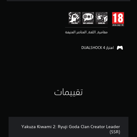
ي
ي
م
4
.
مقامرة, اللغة, العناصر العنيفة
3
7
ن
اهتزاز DUALSHOCK 4‏
ج
و
م
م
ن
5
ن
ج
تقييمات
و
م
م
ن
إ
ج
م
Yakuza Kiwami 2: Ryuji Goda Clan Creator Leader
ا
(SSR)
ل