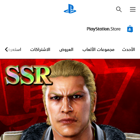
ب
ح
ث
الأحدث
مجموعات الألعاب
العروض
الاشتراكات
استعرض