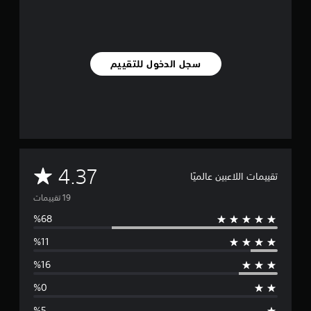
ي
1
9
م
ن
سجل الدخول للتقييم
ا
ل
ت
ق
ي
ي
م
ا
م
4.37
ت
تقييمات اللاعبين عالميًا
ت
و
س
ط
ا