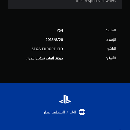
their respective owners.
ج
م
ا
المنصة:
PS4
ل
الإصدار:
28‏/8‏/2018
ي
الناشر:
SEGA EUROPE LTD
1
الأنواع:
حركة, ألعاب تمثيل الأدوار
9
م
ن
ا
ل
البلد / المنطقة قطر‏
ت