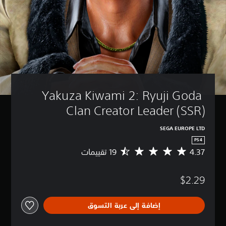
Yakuza Kiwami 2: Ryuji Goda 
Clan Creator Leader (SSR)
SEGA EUROPE LTD
PS4
4.37
م
ت
و
$2.29
س
ط
ا
إضافة إلى عربة التسوق
ل
ت
ق