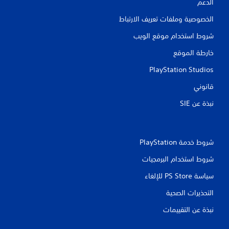
الدعم
ق
الخصوصية وملفات تعريف الارتباط
ي
شروط استخدام موقع الويب
ي
خارطة الموقع
م
PlayStation Studios
ا
قانوني
ت
نبذة عن SIE‏
شروط خدمة PlayStation‏
شروط استخدام البرمجيات
سياسة PS Store للإلغاء
التحذيرات الصحية
نبذة عن التقييمات