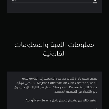
ل
ت
ق
ي
ي
معلومات اللعبة والمعلومات
م
القانونية
4
.
3
يضيف نسخة نادرة للغاية من هذه الشخصية إلى القائمة للعبة
المصغرة Majima Construction Clan Creator. تستدعي مهارة
7
Goda الفريدة 'Dragon of Kansai' إعصارًا من النار لإلحاق ضرر حريق
بالغ بالأعداء في المنطقة المحيطة.
ن
استعد ذلك من صندوق توصيل داخل New Serena أو Aoi.
ج