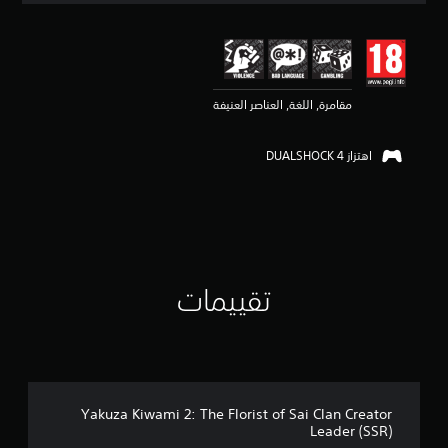
ي
ي
م
4
.
مقامرة, اللغة, العناصر العنيفة
7
3
ن
اهتزاز DUALSHOCK 4‏
ج
و
م
م
ن
5
ن
ج
تقييمات
و
م
م
ن
إ
ج
م
Yakuza Kiwami 2: The Florist of Sai Clan Creator
ا
Leader (SSR)
ل