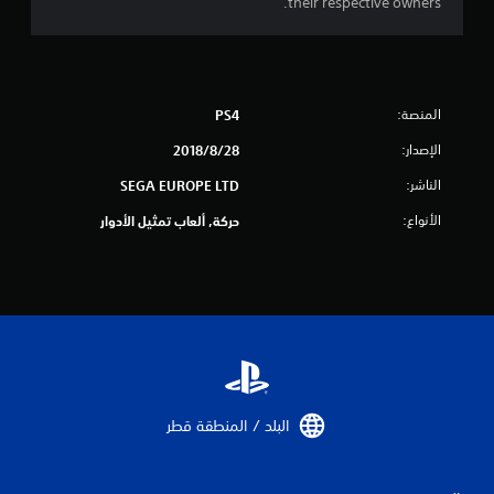
their respective owners.
ج
م
ا
المنصة:
PS4
ل
الإصدار:
28‏/8‏/2018
ي
الناشر:
SEGA EUROPE LTD
1
الأنواع:
حركة, ألعاب تمثيل الأدوار
1
م
ن
ا
ل
البلد / المنطقة قطر‏
ت