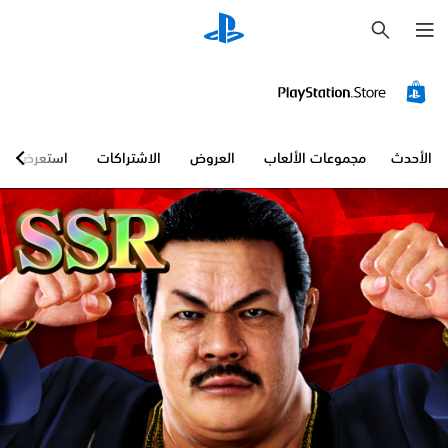
ب
ح
ث
الأحدث
مجموعات الألعاب
العروض
الاشتراكات
استعرض