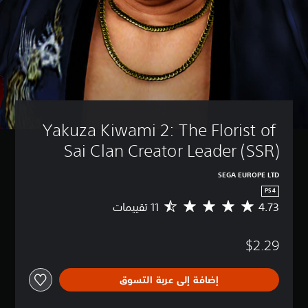
Yakuza Kiwami 2: The Florist of 
Sai Clan Creator Leader (SSR)
SEGA EUROPE LTD
PS4
4.73
م
ت
و
$2.29
س
ط
ا
إضافة إلى عربة التسوق
ل
ت
ق