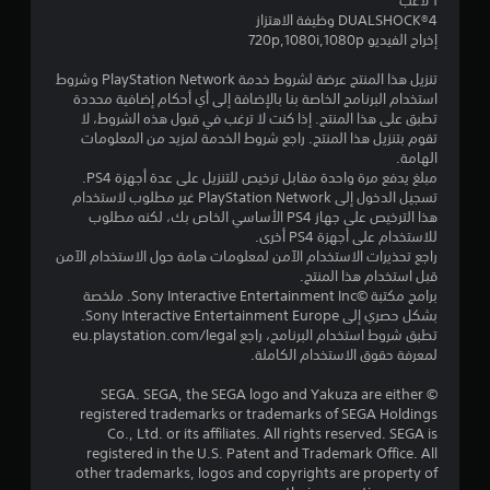
1 لاعب
و
DUALSHOCK‎®4 وظيفة الاهتزاز
إخراج الفيديو 720p,1080i,1080p
م
تنزيل هذا المنتج عرضة لشروط خدمة PlayStation Network وشروط
م
استخدام البرنامج الخاصة بنا بالإضافة إلى أي أحكام إضافية محددة
تطبق على هذا المنتج. إذا كنت لا ترغب في قبول هذه الشروط، لا
ن
تقوم بتنزيل هذا المنتج. راجع شروط الخدمة لمزيد من المعلومات
الهامة.
5
مبلغ يدفع مرة واحدة مقابل ترخيص للتنزيل على عدة أجهزة PS4.
تسجيل الدخول إلى PlayStation Network غير مطلوب لاستخدام
ن
هذا الترخيص على جهاز PS4 الأساسي الخاص بك، لكنه مطلوب
للاستخدام على أجهزة PS4 أخرى.
راجع تحذيرات الاستخدام الآمن لمعلومات هامة حول الاستخدام الآمن
ج
قبل استخدام هذا المنتج.
برامج مكتبة ©Sony Interactive Entertainment Inc. ملخصة
و
بشكل حصري إلى Sony Interactive Entertainment Europe.
تطبق شروط استخدام البرنامج، راجع eu.playstation.com/legal
م
لمعرفة حقوق الاستخدام الكاملة.
م
© SEGA. SEGA, the SEGA logo and Yakuza are either
registered trademarks or trademarks of SEGA Holdings
ن
Co., Ltd. or its affiliates. All rights reserved. SEGA is
registered in the U.S. Patent and Trademark Office. All
إ
other trademarks, logos and copyrights are property of