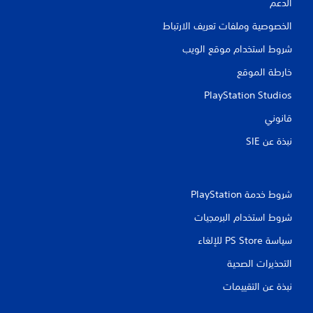
الدعم
ق
الخصوصية وملفات تعريف الارتباط
ي
شروط استخدام موقع الويب
ي
خارطة الموقع
م
PlayStation Studios
ا
قانوني
ت
نبذة عن SIE‏
شروط خدمة PlayStation‏
شروط استخدام البرمجيات
سياسة PS Store للإلغاء
التحذيرات الصحية
نبذة عن التقييمات