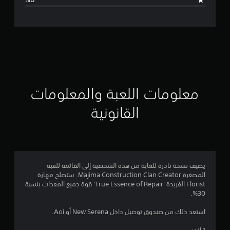
ل
ت
ق
ي
ي
معلومات اللعبة والمعلومات
م
القانونية
4
.
7
يضيف نسخة نادرة للغاية من هذه الشخصية إلى القائمة للعبة
المصغرة Majima Construction Clan Creator. ستصلح مهارة
3
Florist الفريدة 'True Essence of Repair' قوة جميع المعدات بنسبة
30%.
ن
استعد ذلك من صندوق توصيل داخل New Serena أو Aoi.
ج