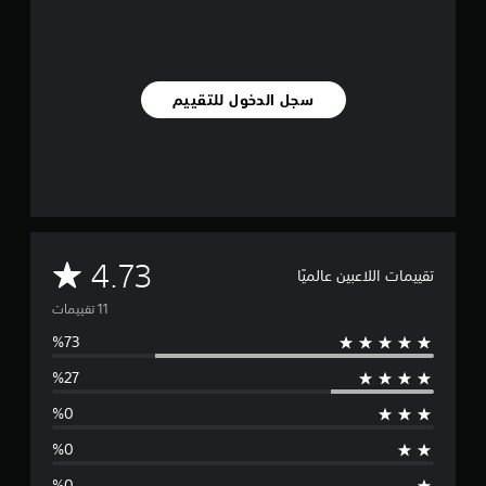
ي
1
1
م
ن
سجل الدخول للتقييم
ا
ل
ت
ق
ي
ي
م
ا
م
4.73
ت
تقييمات اللاعبين عالميًا
ت
و
س
ط
ا