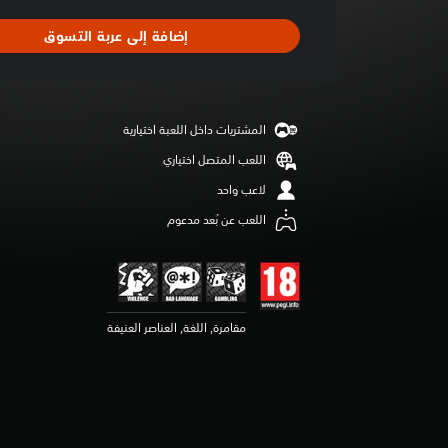
ط
ا
إضافة إلى عربة التسوق
ل
ت
ق
ي
ي
المشتريات داخل اللعبة اختيارية
م
4
اللعب المتصل اختياري
.
لاعب واحد
6
ن
اللعب عن بُعد مدعوم
ج
و
م
م
ن
مقامرة, اللغة, العناصر العنيفة
5
ن
ج
و
م
م
ن