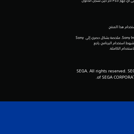
م
إعداد "مشاركة الجهاز واللعب بدون اتصال") وعلى أي جهاز PS5 آخر حين تسجل الدخول 
م
ن
5
برامج مكتبة ©Sony Interactive Entertainment Inc. ملخصة بشكل حصري إلى Sony 
Interactive Entertainment Europe. تطبق شروط استخدام البرنامج، راجع 
ن
ج
© SEGA. All rights reserved.
و
of SEGA CORPORATIO
م
م
ن
إ