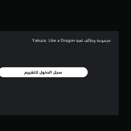
إ
ج
م
ا
ل
ي
2
مجموعة وظائف لعبة Yakuza: Like a Dragon
5
م
ن
ا
ل
ت
سجل الدخول للتقييم
ق
ي
ي
م
ا
ت