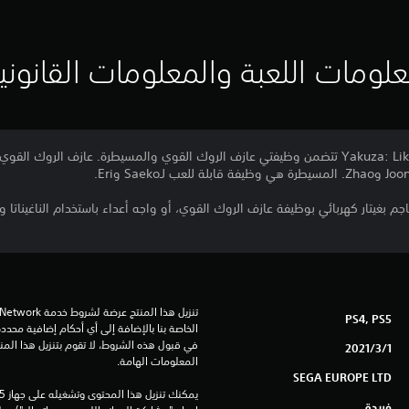
لومات اللعبة والمعلومات القانوني
مجموعة وظائف لعبة Yakuza: Like a Dragon تتضمن وظيفتي عازف الروك القوي والمسيطرة. عا
غيتار كهربائي بوظيفة عازف الروك القوي، أو واجه أعداء باستخدام الناغيناتا و
PS4, PS5
1‏/3‏/2021
المعلومات الهامة.
SEGA EUROPE LTD
فريدة