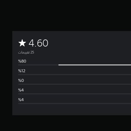
م
4.60
ت
و
س
ط
ا
ل
ت