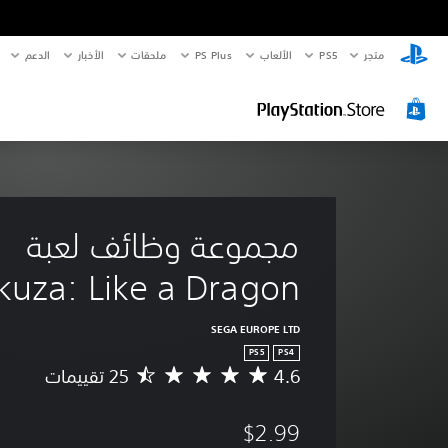
متجر
PS5‏
الألعاب
PS Plus
ملحقات
الأخبار
الدعم
مجموعة وظائف لعبة 
kuza: Like a Dragon
SEGA EUROPE LTD
PS5
PS4
4.6
م
ت
و
$2.99
س