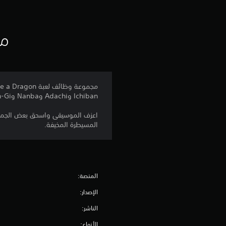
مع
Ichiban وAdachi وNanba وJoon-Gi وZhao. المسيطرة هي وظيفة قابلة للعب لـSaeko وEri.
اعزف الموسيقى واسحق بعض الجماجم ب
المسيطرة المخيفة.
المنصة:
الإصدار:
الناشر:
الأنواع: