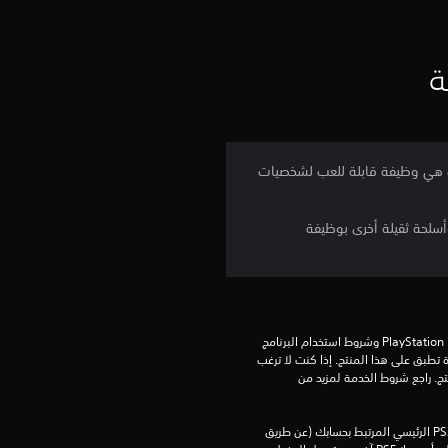
ق
ي
ة
ي
م
زف الروك القوي هي وظيفة قابلة للعب لشخصيات
4
أسلحة ثقيلة أخرى بوظيفة
.
6
ن
تنزيل هذا المنتج عرضة لشروط خدمة PlayStation Network وشروط استخدام البرنامج 
ج
الخاصة بنا بالإضافة إلى أي أحكام إضافية محددة تطبق على هذا المنتج. إذا كنت لا ترغب 
في قبول هذه الشروط، لا تقوم بتنزيل هذا المنتج. راجع شروط الخدمة لمزيد من 
و
يمكنك تنزيل هذا المحتوى وتشغيله على جهاز PS5 الرئيسي المرتبط بحسابك (عن طريق 