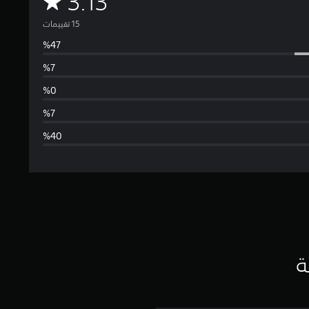
م
3.13
ت
و
س
ط
ا
ل
ت
ق
ي
ة
ي