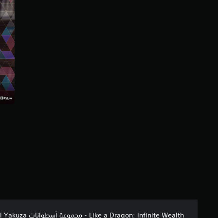
إ
ج
م
ا
ل
ي
1
5
م
ن
ا
ل
ت
ق
ي
ي
م
ا
ت
 Wealth