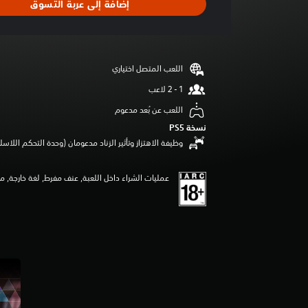
إضافة إلى عربة التسوق
ل
ت
ق
ي
ي
اللعب المتصل اختياري
م
3
.
اللعب عن بُعد مدعوم
1
3
نسخة PS5‏
ن
وظيفة الاهتزاز وتأثير الزناد مدعومان (وحدة التحكم اللاسلكية lSense
ج
و
عمليات الشراء داخل اللعبة, عنف مفرط, لغة خارجة, م
م
م
ن
5
ن
ج
و
م
م
ن