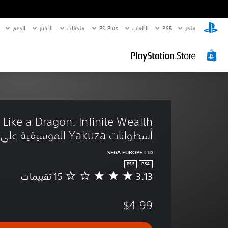
متجر
PS5‏
الألعاب
PS Plus
ملحقات
الأخبار
الدعم
lth
أسطوانات Yakuza الموسيقية على PS4 & PS5
SEGA EUROPE LTD
PS5
PS4
3.13
م
ت
و
$4.99
س
ط
ا