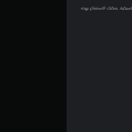
م
سيقية غنائية كلاسيكية. يمكنك الاستمتاع بهذه
3
.
1
3
ن
ج
و
م
م
ن