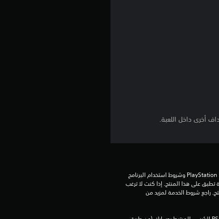
5
ن
ج
و
م
م
ف أخرى داخل اللعبة.
ن
إ
ج
تنزيل هذا المنتج عرضة لشروط خدمة PlayStation Network وشروط استخدام البرنامج 
الخاصة بنا بالإضافة إلى أي أحكام إضافية محددة تطبق على هذا المنتج. إذا كنت لا ترغب 
في قبول هذه الشروط، لا تقوم بتنزيل هذا المنتج. راجع شروط الخدمة لمزيد من 
م
يمكنك تنزيل هذا المحتوى وتشغيله على جهاز PS5 الرئيسي المرتبط بحسابك (عن طريق 