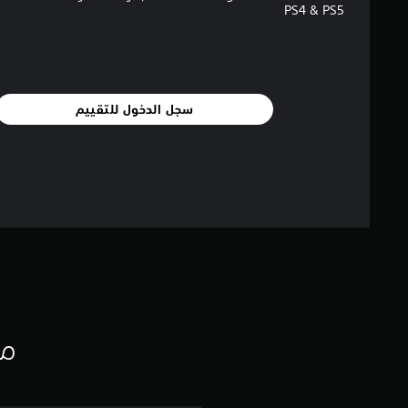
PS4 & PS5
سجل الدخول للتقييم
مع