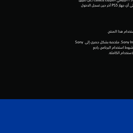
ا
إعداد "مشاركة الجهاز واللعب بدون اتصال") وعلى أي جهاز PS5 آخر حين تسجل الدخول 
ل
ي
1
برامج مكتبة ©Sony Interactive Entertainment Inc. ملخصة بشكل حصري إلى Sony 
5
Interactive Entertainment Europe. تطبق شروط استخدام البرنامج، راجع 
م
ن
ا
ل
ت
ق