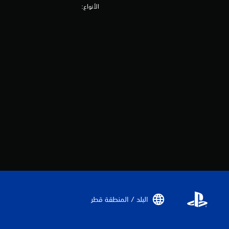
الأنواع:
البلد / المنطقة قطر‏