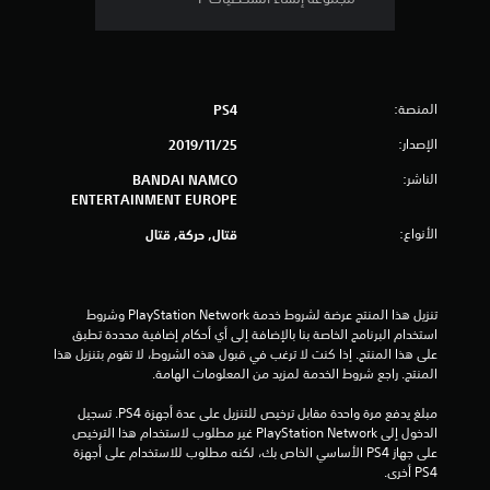
ن
5
ن
المنصة:
PS4
ج
الإصدار:
25‏/11‏/2019
و
الناشر:
BANDAI NAMCO
ENTERTAINMENT EUROPE
م
الأنواع:
قتال, حركة, قتال
م
ن
تنزيل هذا المنتج عرضة لشروط خدمة PlayStation Network وشروط 
استخدام البرنامج الخاصة بنا بالإضافة إلى أي أحكام إضافية محددة تطبق 
إ
على هذا المنتج. إذا كنت لا ترغب في قبول هذه الشروط، لا تقوم بتنزيل هذا 
المنتج. راجع شروط الخدمة لمزيد من المعلومات الهامة.
ج
مبلغ يدفع مرة واحدة مقابل ترخيص للتنزيل على عدة أجهزة PS4. تسجيل 
م
الدخول إلى PlayStation Network غير مطلوب لاستخدام هذا الترخيص 
على جهاز PS4 الأساسي الخاص بك، لكنه مطلوب للاستخدام على أجهزة 
ا
PS4 أخرى.