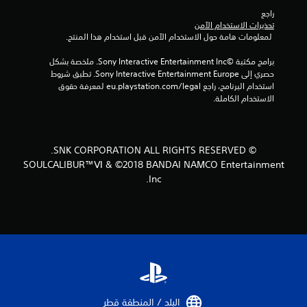
ل
راجع 
تحذيرات الاستخدام الآمن
ي
 لمعلومات هامة حول الاستخدام الآمن قبل استخدام هذا المنتج.
3
برامج مكتبة ©Sony Interactive Entertainment Inc. ملخصة بشكل 
حصري إلى Sony Interactive Entertainment Europe. تطبق شروط 
9
استخدام البرنامج، راجع eu.playstation.com/legal لمعرفة حقوق 
الاستخدام الكاملة.
4
م
© SNK CORPORATION ALL RIGHTS RESERVED.
ن
SOULCALIBUR™Ⅵ & ©2018 BANDAI NAMCO Entertainment
Inc.
ا
ل
ت
ق
ي
البلد / المنطقة قطر‏