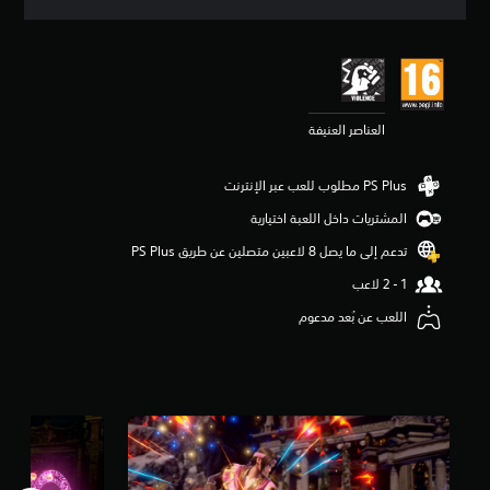
ق
ي
ي
م
4
.
العناصر العنيفة
4
2
ن
ج
و
المشتريات داخل اللعبة اختيارية
م
م
تدعم إلى ما يصل 8 لاعبين متصلين عن طريق PS Plus‏
ن
5
ن
اللعب عن بُعد مدعوم
ج
و
م
م
ن
إ
ج
م
ا