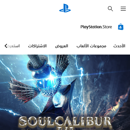
ب
ح
ث
الأحدث
مجموعات الألعاب
العروض
الاشتراكات
استعرض