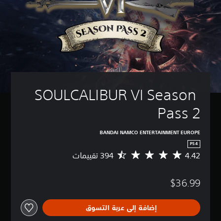
SOULCALIBUR VI Season 
Pass 2
BANDAI NAMCO ENTERTAINMENT EUROPE
PS4
4.42
م
ت
و
$36.99
س
ط
ا
إضافة إلى عربة التسوق
ل
ت