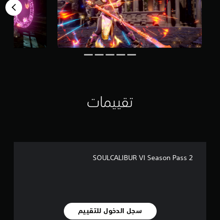
ل
ي
3
9
4
م
ن
ا
ل
ت
ق
تقييمات
ي
ي
م
ا
ت
SOULCALIBUR VI Season Pass 2
سجل الدخول للتقييم