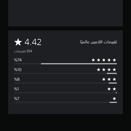
م
4.42
تقييمات اللاعبين عالميًا
ت
و
س
ط
ا
ل
ت
ق