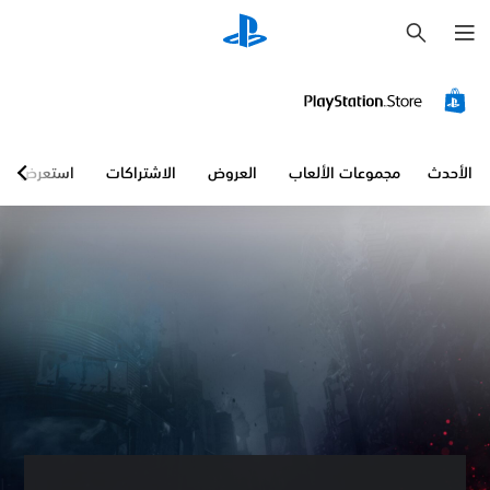
ب
ح
ث
الأحدث
مجموعات الألعاب
العروض
الاشتراكات
استعرض