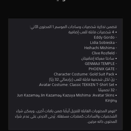
3
.
8
تتضمن تذكرة شخصيات وساحات الموسم 1 المحتوى الآتي:
• 4 شخصيات قابلة للعب إضافية
9
- Eddy Gordo
- Lidia Sobieska
ن
- Heihachi Mishima
- Clive Rosfield
ج
• ساحتا معركة إضافيتان
- GENMAJI TEMPLE
و
- PHOENIX GATE
• Character Costume: Gold Suit Pack
م
- زيّ لكل شخصية قابلة للعب (بإجمالي 32 زيًا)
• Avatar Costume: Classic TEKKEN T-Shirt Set
م
- 32 تصميمًا
• Avatar Skins:‏ Kazuya Mishima وJin Kazama وJun Kazama
ن
وKinjin
5
*تتوفر المحتويات القابلة للتنزيل أيضًا ضمن باقات أخرى، ويمكن شراء
الشخصيات والساحات كمنتجات مستقلة. يُرجى الحرص على عدم شراء
ن
المحتوى ذاته مرتين.