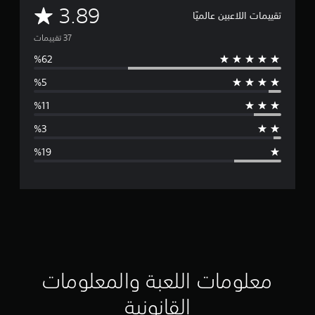
م
3.89
تقييمات اللاعبين عالميًا
ت
و
س
ط
ا
ل
ت
ق
ي
ي
معلومات اللعبة والمعلومات
م
القانونية