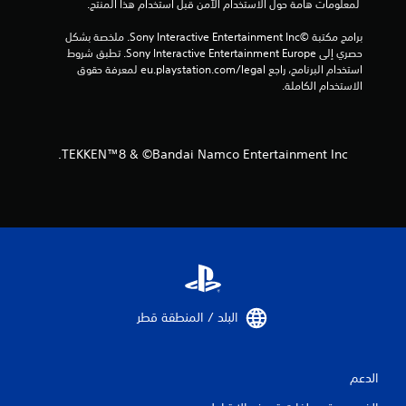
7
 لمعلومات هامة حول الاستخدام الآمن قبل استخدام هذا المنتج.
م
برامج مكتبة ©Sony Interactive Entertainment Inc. ملخصة بشكل 
حصري إلى Sony Interactive Entertainment Europe. تطبق شروط 
ن
استخدام البرنامج، راجع eu.playstation.com/legal لمعرفة حقوق 
الاستخدام الكاملة.
ا
ل
TEKKEN™8 & ©Bandai Namco Entertainment Inc.
ت
ق
ي
ي
م
البلد / المنطقة قطر‏
ا
ت
الدعم