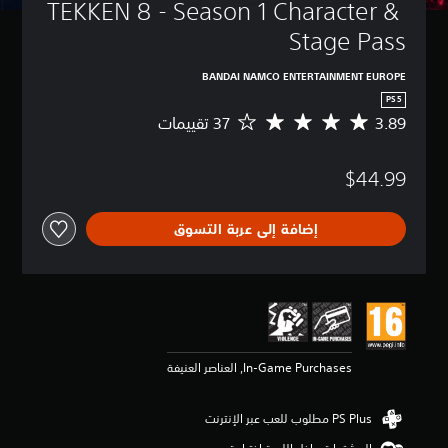
TEKKEN 8 - Season 1 Character & 
Stage Pass
BANDAI NAMCO ENTERTAINMENT EUROPE
PS5
3.89
م
ت
و
$44.99
س
ط
ا
إضافة إلى عربة التسوق
ل
ت
ق
ي
ي
م
3
.
In-Game Purchases, العناصر العنيفة
8
9
ن
ج
و