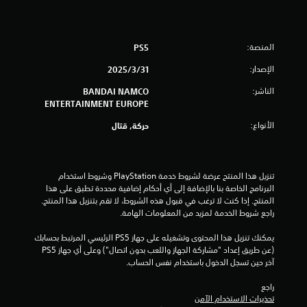
ج
و
المنصة:
PS5
م
الإصدار:
31‏/3‏/2025
م
الناشر:
BANDAI NAMCO
ENTERTAINMENT EUROPE
ن
الأنواع:
حركة, قتال
إ
ج
تنزيل هذا المنتج عرضة لشروط خدمة‫ PlayStation وشروط استخدام 
م
البرنامج الخاصة بنا بالإضافة إلى أي أحكام إضافية محددة تطبق على هذا 
المنتج. إذا كنت لا ترغب في قبول هذه الشروط، لا تقم بتنزيل هذا المنتج. 
ا
راجع شروط الخدمة لمزيد من المعلومات الهامة.
ل
يمكنك تنزيل هذا المحتوى وتشغيله على جهاز PS5 الرئيسي المرتبط بحسابك 
(عن طريق إعداد "مشاركة الجهاز واللعب بدون اتصال") وعلى أي جهاز PS5 
ي
آخر حين تسجل الدخول باستخدام نفس الحساب.
3
راجع 
تحذيرات الاستخدام الآمن