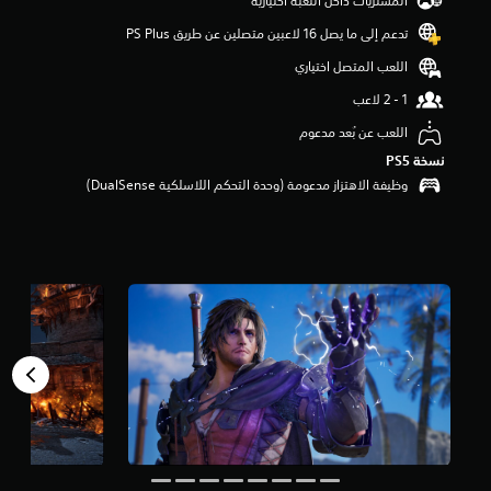
المشتريات داخل اللعبة اختيارية
م
تدعم إلى ما يصل 16 لاعبين متصلين عن طريق PS Plus‏
م
ن
اللعب المتصل اختياري
5
ن
ج
اللعب عن بُعد مدعوم
و
م
نسخة PS5‏
م
وظيفة الاهتزاز مدعومة (وحدة التحكم اللاسلكية DualSense‏)
ن
إ
ج
م
ا
ل
ي
3
7
م
ن
ا
ل
ت
ق