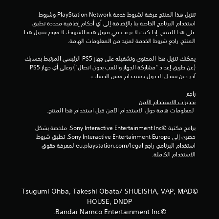
إ
تنزيل هذا المنتج عرضة لشروط خدمة PlayStation Network وشروط 
استخدام البرنامج الخاصة بنا بالإضافة إلى أي أحكام إضافية محددة تطبق 
ج
على هذا المنتج. إذا كنت لا ترغب في قبول هذه الشروط، لا تقوم بتنزيل هذا 
المنتج. راجع شروط الخدمة لمزيد من المعلومات الهامة.
م
يمكنك تنزيل هذا المحتوى وتشغيله على جهاز PS5 الرئيسي المرتبط بحسابك 
ا
(عن طريق إعداد "مشاركة الجهاز واللعب بدون اتصال") وعلى أي جهاز PS5 
آخر حين تسجل الدخول باستخدام نفس الحساب.
ل
راجع 
ي
تحذيرات الاستخدام الآمن
 لمعلومات هامة حول الاستخدام الآمن قبل استخدام هذا المنتج.
3
برامج مكتبة ©Sony Interactive Entertainment Inc. ملخصة بشكل 
م
حصري إلى Sony Interactive Entertainment Europe. تطبق شروط 
استخدام البرنامج، راجع eu.playstation.com/legal لمعرفة حقوق 
ن
الاستخدام الكاملة.
ا
ل
©Tsugumi Ohba, Takeshi Obata/ SHUEISHA, VAP, MAD
HOUSE, DNDP
ت
©Bandai Namco Entertainment Inc.