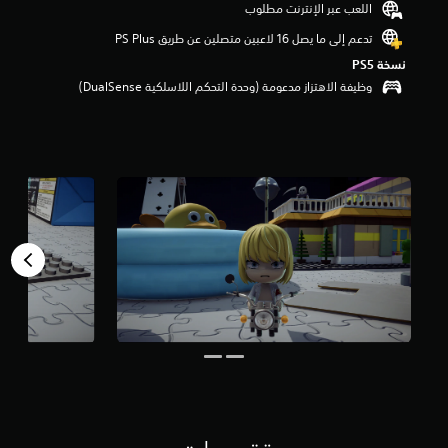
اللعب عبر الإنترنت مطلوب
5
ن
تدعم إلى ما يصل 16 لاعبين متصلين عن طريق PS Plus‏
ج
نسخة PS5‏
و
وظيفة الاهتزاز مدعومة (وحدة التحكم اللاسلكية DualSense‏)
م
م
ن
إ
ج
م
ا
ل
ي
3
م
ن
ا
ل
ت
ق
ي
ي
م
ا