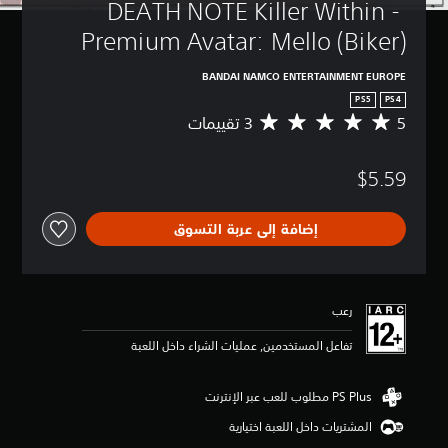
DEATH NOTE Killer Within - 
Premium Avatar: Mello (Biker)
BANDAI NAMCO ENTERTAINMENT EUROPE
PS5
PS4
5
م
ت
و
$5.59
س
ط
ا
إضافة إلى عربة التسوق
ل
ت
ق
ي
ي
رعب
م
5
تفاعل المستخدمين, عمليات الشراء داخل اللعبة
ن
ج
و
م
المشتريات داخل اللعبة اختيارية
م
ن