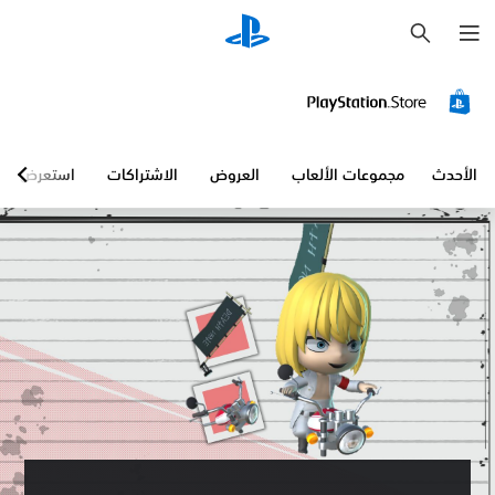
ب
ح
ث
الأحدث
مجموعات الألعاب
العروض
الاشتراكات
استعرض