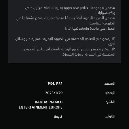
ج
تتضمن مجموعة العناصر هذه صورة رمزية لـMello مع زي خاص
وإكسسوارات.
و
تتضمن الصورة الرمزية أيضًا رسومًا متحركة فريدة يمكن تشغيلها في
الظروف المناسبة!
م
احصل على واحدة واستعرضها الآن!
م
*لا يمكن فتح العناصر المضمنة في الصورة الرمزية المميزة عبر وسائل
أخرى.
ن
*لا يمكن تخصيص بعض الصور الرمزية باستخدام عناصر التخصيص
المضمنة في الصورة الرمزية المميزة.
5
ن
ج
المنصة:
PS4, PS5
و
الإصدار:
29‏/1‏/2025
م
الناشر:
BANDAI NAMCO
ENTERTAINMENT EUROPE
م
الأنواع:
فريدة
ن