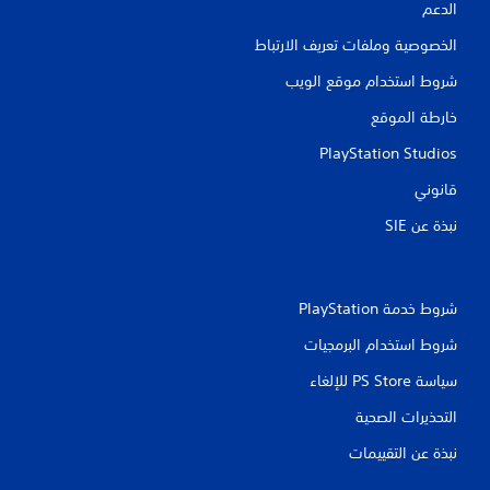
الدعم
ق
الخصوصية وملفات تعريف الارتباط
ي
شروط استخدام موقع الويب
ي
خارطة الموقع
م
PlayStation Studios
ا
قانوني
ت
نبذة عن SIE‏
شروط خدمة PlayStation‏
شروط استخدام البرمجيات
سياسة PS Store للإلغاء
التحذيرات الصحية
نبذة عن التقييمات