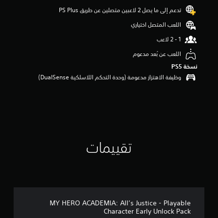
م
تدعم إلى ما يصل 2 لاعبين متصلين عن طريق PS Plus‏
م
ن
اللعب المتصل اختياري
5
ن
ج
اللعب عن بُعد مدعوم
و
م
نسخة PS5‏
م
وظيفة الاهتزاز مدعومة (وحدة التحكم اللاسلكية DualSense‏)
ن
إ
ج
م
ا
ل
ي
تقييمات
1
8
م
ن
ا
ل
ت
MY HERO ACADEMIA: All’s Justice - Playable
ق
Character Early Unlock Pack
ي