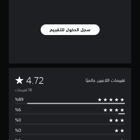
ي
م
ا
ت
سجل الدخول للتقييم
م
4.72
تقييمات اللاعبين عالميًا
ت
و
س
ط
ا