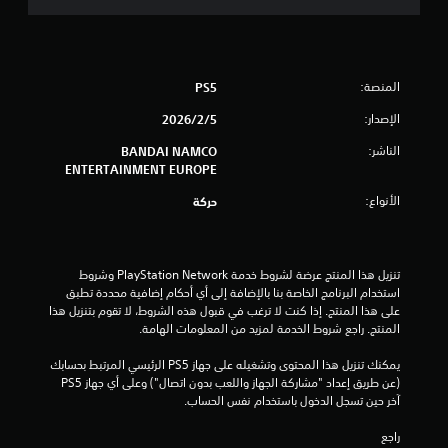
و
م
المنصة:
PS5
م
الإصدار:
5‏/2‏/2026
ن
الناشر:
BANDAI NAMCO
5
ENTERTAINMENT EUROPE
الأنواع:
ن
حركة
ج
تنزيل هذا المنتج عرضة لشروط خدمة PlayStation Network وشروط 
و
استخدام البرنامج الخاصة بنا بالإضافة إلى أي أحكام إضافية محددة تطبق 
على هذا المنتج. إذا كنت لا ترغب في قبول هذه الشروط، لا تقوم بتنزيل هذا 
م
المنتج. راجع شروط الخدمة لمزيد من المعلومات الهامة.
م
يمكنك تنزيل هذا المحتوى وتشغيله على جهاز PS5 الرئيسي المرتبط بحسابك 
(عن طريق إعداد "مشاركة الجهاز واللعب بدون اتصال") وعلى أي جهاز PS5 
ن
آخر حين تسجل الدخول باستخدام نفس الحساب.
إ
راجع 