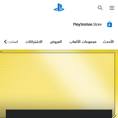
ب
ح
ث
الأحدث
مجموعات الألعاب
العروض
الاشتراكات
استعرض