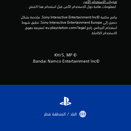
تحذيرات الاستخدام الآمن
ج
 لمعلومات هامة حول الاستخدام الآمن قبل استخدام هذا المنتج.
م
برامج مكتبة ©Sony Interactive Entertainment Inc. ملخصة بشكل 
حصري إلى Sony Interactive Entertainment Europe. تطبق شروط 
ا
استخدام البرنامج، راجع eu.playstation.com/legal لمعرفة حقوق 
الاستخدام الكاملة.
ل
ي
©︎ KH/S, MP
1
©Bandai Namco Entertainment Inc.
8
م
ن
ا
ل
البلد / المنطقة قطر‏
ت