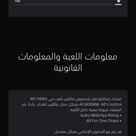
ل
ت
ق
ي
ي
معلومات اللعبة والمعلومات
م
القانونية
4
.
7
تمنحك إمكانية فتح شخصيتين قابلتين للعب في MY HERO
ACADEMIA: All’s Justice بشكل مبكر، واللتين تُفتحان عادةً عند
2
استيفاء شروط معينة داخل اللعبة:
• Izuku Midoriya Rising
ن
• All For One Chaos
ج
قد يتم بيع المحتوى الإضافي بشكل منفصل.