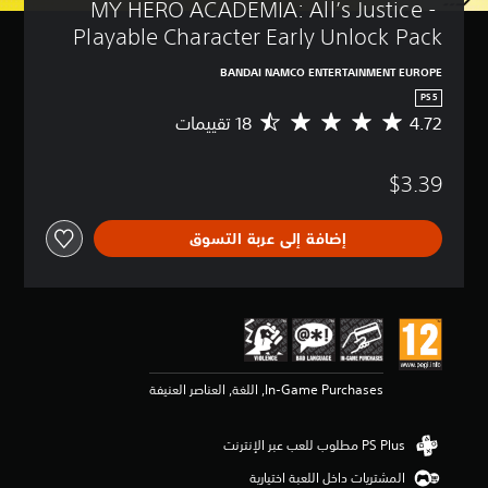
MY HERO ACADEMIA: All’s Justice - 
Playable Character Early Unlock Pack
BANDAI NAMCO ENTERTAINMENT EUROPE
PS5
4.72
م
ت
و
$3.39
س
ط
ا
إضافة إلى عربة التسوق
ل
ت
ق
ي
ي
م
4
.
In-Game Purchases, اللغة, العناصر العنيفة
7
2
ن
ج
و
المشتريات داخل اللعبة اختيارية