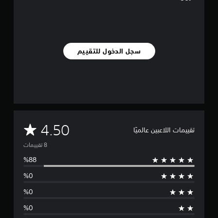
م
ا
ت
سجل الدخول للتقييم
م
4.50
تقييمات اللاعبين عالميًا
ت
و
س
ط