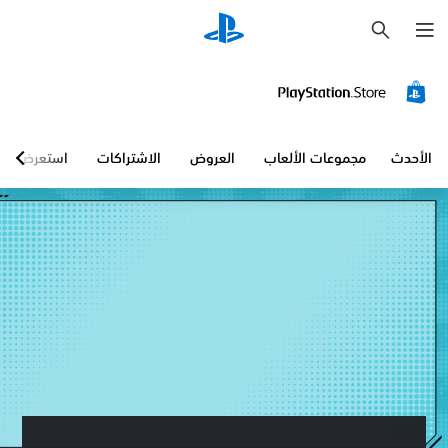
ب
ح
ث
الأحدث
مجموعات الألعاب
العروض
الاشتراكات
استعرض