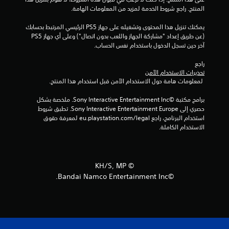
المنتج. راجع شروط الخدمة لمزيد من المعلومات الهامة.
م
يمكنك تنزيل هذا المحتوى وتشغيله على جهاز PS5 الرئيسي المرتبط بحسابك 
ا
(عن طريق إعداد "مشاركة الجهاز واللعب بدون اتصال") وعلى أي جهاز PS5 
آخر حين تسجل الدخول باستخدام نفس الحساب.
ل
راجع 
ي
تحذيرات الاستخدام الآمن
 لمعلومات هامة حول الاستخدام الآمن قبل استخدام هذا المنتج.
8
برامج مكتبة ©Sony Interactive Entertainment Inc. ملخصة بشكل 
م
حصري إلى Sony Interactive Entertainment Europe. تطبق شروط 
استخدام البرنامج، راجع eu.playstation.com/legal لمعرفة حقوق 
ن
الاستخدام الكاملة.
ا
ل
©︎ KH/S, MP
©Bandai Namco Entertainment Inc.
ت
ق
ي