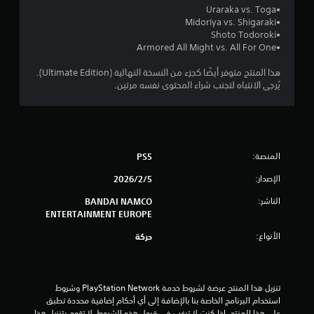
•Uraraka vs. Toga
م
•Midoriya vs. Shigaraki
•Shoto Todoroki
م
•Armored All Might vs. All For One
ن
هذا المنتج متوفر أيضًا كجزء من النسخة النهائية (Ultimate Edition).
يُرجى الانتباه لتجنب شراء المحتوى نفسه مرتين.
5
ن
ج
المنصة:
PS5
و
الإصدار:
5‏/2‏/2026
م
الناشر:
BANDAI NAMCO
ENTERTAINMENT EUROPE
م
الأنواع:
حركة
ن
إ
تنزيل هذا المنتج عرضة لشروط خدمة PlayStation Network وشروط 
استخدام البرنامج الخاصة بنا بالإضافة إلى أي أحكام إضافية محددة تطبق 
ج
على هذا المنتج. إذا كنت لا ترغب في قبول هذه الشروط، لا تقوم بتنزيل هذا 