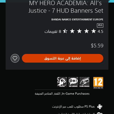
MY HERO ACADEMIA: All’s 
Justice - 7 HUD Banners Set
BANDAI NAMCO ENTERTAINMENT EUROPE
PS5
4.5
م
ت
و
$5.59
س
ط
ا
إضافة إلى عربة التسوق
ل
ت
ق
ي
ي
م
4
.
In-Game Purchases, اللغة, العناصر العنيفة
5
ن
ج
و
م