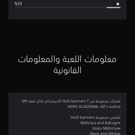
ا
ل
ت
ق
ي
ي
معلومات اللعبة والمعلومات
م
القانونية
4
.
5
تمنحك مجموعة من 7 HUD banners للاستخدام داخل لعبة MY
HERO ACADEMIA: All’s Justice.
ن
تتضمن مجموعة HUD banners:
ج
•Midoriya and Bakugo
•Izuku Midoriya
و
•Black and White