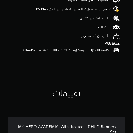
المشتريات داخل اللعبة اختيارية
م
تدعم إلى ما يصل 2 لاعبين متصلين عن طريق PS Plus‏
ن
5
اللعب المتصل اختياري
ن
ج
و
اللعب عن بُعد مدعوم
م
م
نسخة PS5‏
ن
وظيفة الاهتزاز مدعومة (وحدة التحكم اللاسلكية DualSense‏)
إ
ج
م
ا
ل
ي
8
تقييمات
م
ن
ا
ل
ت
ق
ي
MY HERO ACADEMIA: All’s Justice - 7 HUD Banners
ي
Set