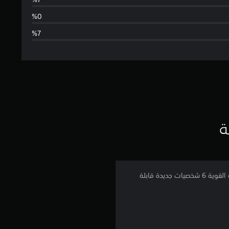
ط
ا
ل
ت
ق
ي
ة
ي
م
بادر بترقية طاقمك باستخدام قسيمة الشخصيات 3 للعبة ONE PIECE: PIRATE WARRIORS 4! تمنحك هذه الإضافة القوية 6 شخصيات جديدة قابلة
4
.