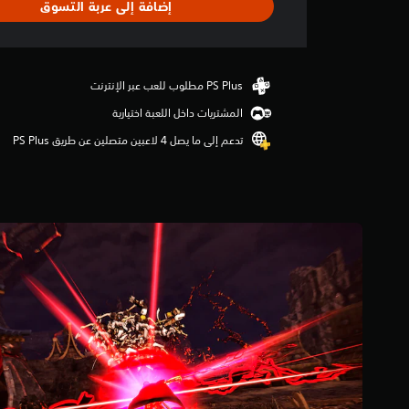
إضافة إلى عربة التسوق
ل
ت
ق
ي
ي
م
المشتريات داخل اللعبة اختيارية
4
.
تدعم إلى ما يصل 4 لاعبين متصلين عن طريق PS Plus‏
5
4
ن
ج
و
م
م
ن
5
ن
ج
و
م
م
ن