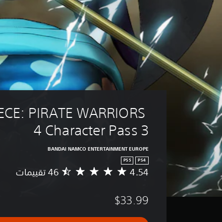
ECE: PIRATE WARRIORS 
4 Character Pass 3
BANDAI NAMCO ENTERTAINMENT EUROPE
PS5
PS4
4.54
م
ت
و
$33.99
س
ط
ا