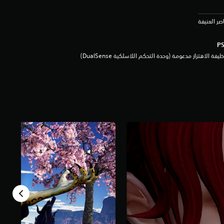
يفة الاهتزاز مدعومة (وحدة التحكم اللاسلكية DualSense‏)