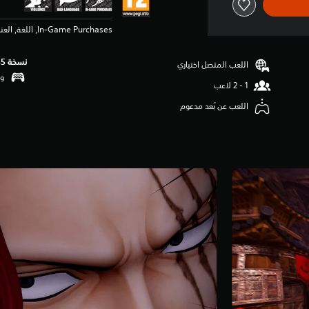
In-Game Purchases, اللغة, العناصر العنيفة
نسخة PS5‏
اللعب المتصل اختياري
وظ
اللعب عن بُعد مدعوم