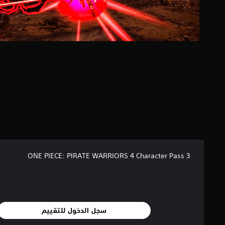
إ
ج
م
ا
ل
ي
4
6
م
ن
ا
ل
ت
ق
ي
ي
م
ONE PIECE: PIRATE WARRIORS 4 Character Pass 3
ا
ت
سجل الدخول للتقييم