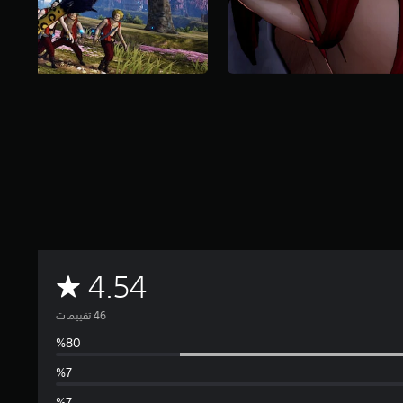
م
4.54
ت
و
س