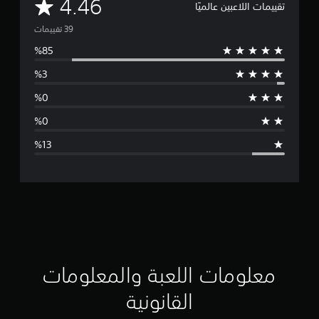
م
4.46
تقييمات اللاعبين عالميًا
ت
و
س
ط
ا
ل
ت
ق
ي
ي
معلومات اللعبة والمعلومات
م
القانونية