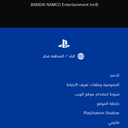
©BANDAI NAMCO Entertainment Inc.
م
ن
ا
ل
ت
البلد / المنطقة قطر‏
ق
ي
الدعم
ي
الخصوصية وملفات تعريف الارتباط
م
شروط استخدام موقع الويب
ا
خارطة الموقع
ت
PlayStation Studios
قانوني