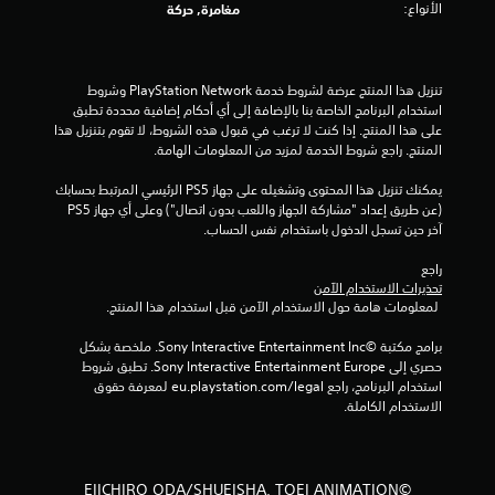
الأنواع:
مغامرة, حركة
و
م
تنزيل هذا المنتج عرضة لشروط خدمة PlayStation Network وشروط 
استخدام البرنامج الخاصة بنا بالإضافة إلى أي أحكام إضافية محددة تطبق 
م
على هذا المنتج. إذا كنت لا ترغب في قبول هذه الشروط، لا تقوم بتنزيل هذا 
المنتج. راجع شروط الخدمة لمزيد من المعلومات الهامة.
ن
يمكنك تنزيل هذا المحتوى وتشغيله على جهاز PS5 الرئيسي المرتبط بحسابك 
إ
(عن طريق إعداد "مشاركة الجهاز واللعب بدون اتصال") وعلى أي جهاز PS5 
آخر حين تسجل الدخول باستخدام نفس الحساب.
ج
راجع 
م
تحذيرات الاستخدام الآمن
 لمعلومات هامة حول الاستخدام الآمن قبل استخدام هذا المنتج.
ا
برامج مكتبة ©Sony Interactive Entertainment Inc. ملخصة بشكل 
ل
حصري إلى Sony Interactive Entertainment Europe. تطبق شروط 
استخدام البرنامج، راجع eu.playstation.com/legal لمعرفة حقوق 
ي
الاستخدام الكاملة.
3
9
©EIICHIRO ODA/SHUEISHA, TOEI ANIMATION