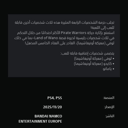
4
.
4
تجلب حزمة الشخصيات الرابعة المثيرة هذه ثلاث شخصيات أخرى قابلة
للعب إلى اللعبة!
6
استمتع بإثارة حركة Pirate Warriors الأكثر احتدامًا من خلال التحكم
في ثلاث شخصيات رئيسية لذروة قصة Land of Wano–بما في ذلك
ن
لوفي (معركة أونيغاشيما)، القادر على العتاد الخامس المذهل!
ج
يتضمن شخصيات إضافية قابلة للعب:
• لوفي (معركة أونيغاشيما)
و
• كايدو (معركة أونيغاشيما)
• ياماتو
م
م
ن
المنصة:
PS4, PS5
5
الإصدار:
20‏/11‏/2025
ن
الناشر:
BANDAI NAMCO
ENTERTAINMENT EUROPE
ج