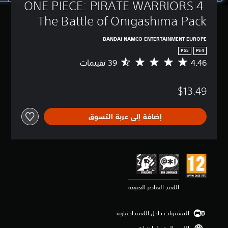
ONE PIECE: PIRATE WARRIORS 4 
The Battle of Onigashima Pack
BANDAI NAMCO ENTERTAINMENT EUROPE
PS5
PS4
4.46
م
ت
و
$13.49
س
ط
ا
إضافة إلى عربة التسوق
ل
ت
ق
ي
ي
م
4
.
اللغة, العناصر العنيفة
4
6
ن
المشتريات داخل اللعبة اختيارية
ج
و