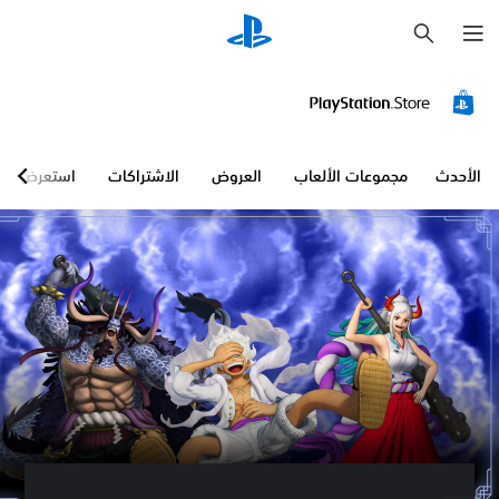
ب
ح
ث
الأحدث
مجموعات الألعاب
العروض
الاشتراكات
استعرض