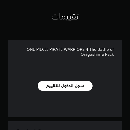
ي
ي
م
تقييمات
ا
ت
ONE PIECE: PIRATE WARRIORS 4 The Battle of
Onigashima Pack
سجل الدخول للتقييم