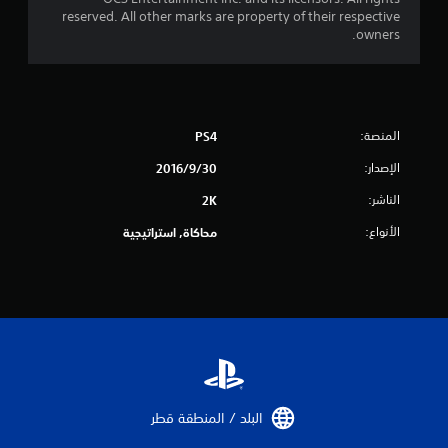
ا
reserved. All other marks are property of their respective
owners.
ل
ي
3
المنصة:
PS4
2
الإصدار:
30‏/9‏/2016
2
الناشر:
2K
م
الأنواع:
محاكاة, استراتيجية
ن
ا
ل
ت
ق
البلد / المنطقة قطر‏