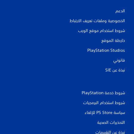
ي
الدعم
ي
الخصوصية وملفات تعريف الارتباط
م
شروط استخدام موقع الويب
ا
خارطة الموقع
ت
PlayStation Studios
قانوني
نبذة عن SIE‏
شروط خدمة PlayStation‏
شروط استخدام البرمجيات
سياسة PS Store للإلغاء
التحذيرات الصحية
نبذة عن التقييمات