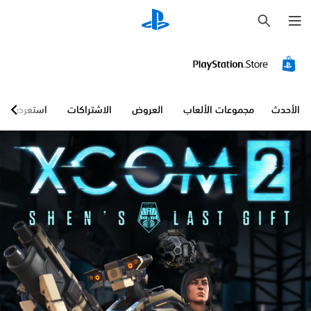
ب
ح
ث
الأحدث
مجموعات الألعاب
العروض
الاشتراكات
استعرض