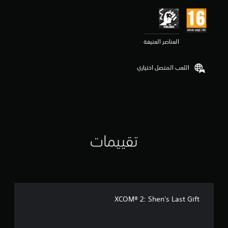
ي
م
4
.
العناصر العنيفة
7
ن
ج
اللعب المتصل اختياري
و
م
م
ن
5
ن
ج
و
تقييمات
م
م
ن
إ
ج
م
ا
XCOM® 2: Shen's Last Gift
ل
ي
3