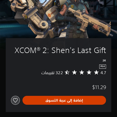
XCOM® 2: Shen's Last Gift
2K
PS4
4.7
م
ت
و
$11.29
س
ط
ا
إضافة إلى عربة التسوق
ل
ت
ق
ي