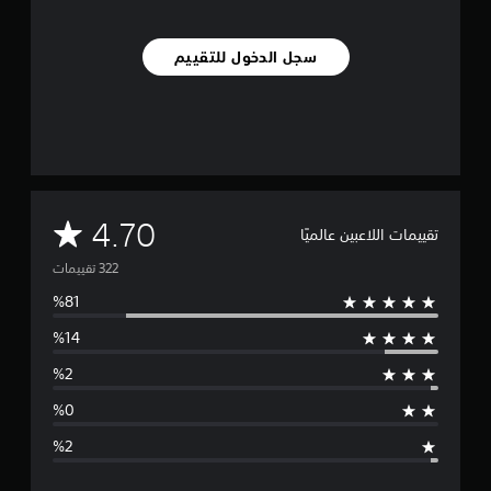
2
2
م
سجل الدخول للتقييم
ن
ا
ل
ت
ق
ي
ي
م
م
4.70
ا
تقييمات اللاعبين عالميًا
ت
ت
و
س
ط
ا
ل