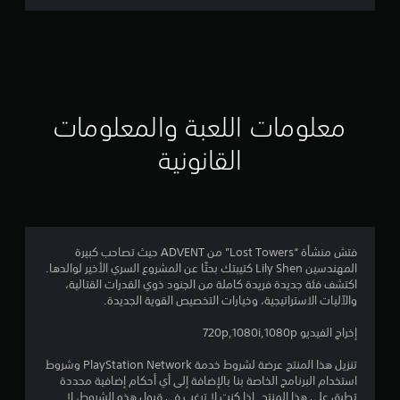
ت
ق
ي
ي
معلومات اللعبة والمعلومات
م
القانونية
4
.
7
فتش منشأة “Lost Towers” من ADVENT حيث تصاحب كبيرة
المهندسين Lily Shen كتيبتك بحثًا عن المشروع السري الأخير لوالدها.
ن
اكتشف فئة جديدة فريدة كاملة من الجنود ذوي القدرات القتالية،
والآليات الاستراتيجية، وخيارات التخصيص القوية الجديدة.
ج
إخراج الفيديو 720p,1080i,1080p
و
تنزيل هذا المنتج عرضة لشروط خدمة PlayStation Network وشروط
م
استخدام البرنامج الخاصة بنا بالإضافة إلى أي أحكام إضافية محددة
تطبق على هذا المنتج. إذا كنت لا ترغب في قبول هذه الشروط، لا