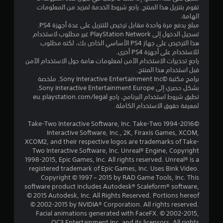
م
تقوم بتنزيل هذا المنتج. راجع شروط الخدمة لمزيد من المعلومات
الهامة.
ن
مبلغ يدفع مرة واحدة مقابل ترخيص للتنزيل على عدة أجهزة PS4.
تسجيل الدخول إلى PlayStation Network غير مطلوب لاستخدام
5
هذا الترخيص على جهاز PS4 الأساسي الخاص بك، لكنه مطلوب
للاستخدام على أجهزة PS4 أخرى.
ن
راجع تحذيرات الاستخدام الآمن لمعلومات هامة حول الاستخدام الآمن
قبل استخدام هذا المنتج.
ج
برامج مكتبة ©Sony Interactive Entertainment Inc. ملخصة
بشكل حصري إلى Sony Interactive Entertainment Europe.
تطبق شروط استخدام البرنامج، راجع eu.playstation.com/legal
و
لمعرفة حقوق الاستخدام الكاملة.
م
©1994-2016 Take-Two Interactive Software, Inc. Take-Two
Interactive Software, Inc., 2K, Firaxis Games, XCOM,
م
XCOM2, and their respective logos are trademarks of Take-
Two Interactive Software, Inc. Unreal® Engine, Copyright
ن
1998-2015, Epic Games, Inc. All rights reserved. Unreal® is a
registered trademark of Epic Games, Inc. Uses Bink Video.
إ
Copyright © 1997 – 2015 by RAD Game Tools, Inc. This
software product includes Autodesk® Scaleform® software,
ج
© 2015 Autodesk, Inc. All Rights Reserved. Portions hereof
© 2002-2015 by NVIDIA® Corporation. All rights reserved.
م
Facial animations generated with FaceFX. © 2002-2015,
OC3 Entertainment Inc. and its licensors. All rights