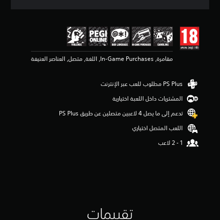
ق
ي
ي
م
4
.
مقامرة, In-Game Purchases, اللغة, متصل, العناصر العنيفة
1
7
ن
ج
و
المشتريات داخل اللعبة اختيارية
م
م
تدعم إلى ما يصل 4 لاعبين متصلين عن طريق PS Plus‏
ن
اللعب المتصل اختياري
5
ن
ج
و
م
م
ن
إ
ج
تقييمات
م
ا