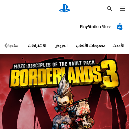
ب
ح
ث
الأحدث
مجموعات الألعاب
العروض
الاشتراكات
استعرض