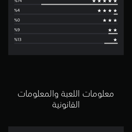
و
س
ط
ا
ل
ت
ق
ي
ي
معلومات اللعبة والمعلومات
م
القانونية
4
.