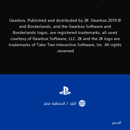
ن
ا
ل
© 2019 Gearbox. Published and distributed by 2K. Gearbox
and Borderlands, and the Gearbox Software and
ت
Borderlands logos, are registered trademarks, all used
courtesy of Gearbox Software, LLC. 2K and the 2K logo are
ق
trademarks of Take-Two Interactive Software, Inc. All rights
reserved.
ي
ي
م
ا
ت
البلد / المنطقة قطر‏
الدعم