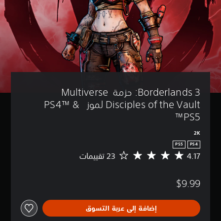
Borderlands 3: حزمة Multiverse 
Disciples of the Vault لموز PS4™ &  
PS5™
2K
PS5
PS4
4.17
م
ت
و
$9.99
س
ط
ا
إضافة إلى عربة التسوق
ل
ت