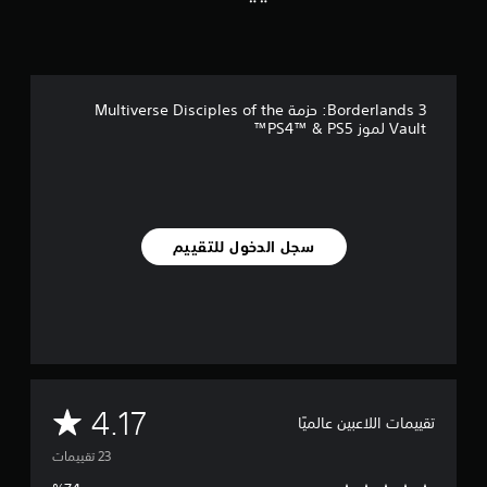
ل
ي
2
3
م
Borderlands 3: حزمة Multiverse Disciples of the
ن
Vault لموز PS4™ & PS5™
ا
ل
ت
ق
ي
ي
سجل الدخول للتقييم
م
ا
ت
م
4.17
تقييمات اللاعبين عالميًا
ت