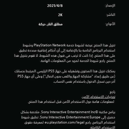
م
الإصدار:
8‏/4‏/2021
م
الناشر:
2K
ن
الأنواع:
مطلق النار, حركة
إ
ج
تنزيل هذا المنتج عرضة لشروط خدمة PlayStation Network وشروط 
استخدام البرنامج الخاصة بنا بالإضافة إلى أي أحكام إضافية محددة تطبق 
م
على هذا المنتج. إذا كنت لا ترغب في قبول هذه الشروط، لا تقوم بتنزيل هذا 
المنتج. راجع شروط الخدمة لمزيد من المعلومات الهامة.
ا
يمكنك تنزيل هذا المحتوى وتشغيله على جهاز PS5 الرئيسي المرتبط بحسابك 
ل
(عن طريق إعداد "مشاركة الجهاز واللعب بدون اتصال") وعلى أي جهاز PS5 
آخر حين تسجل الدخول باستخدام نفس الحساب.
ي
راجع 
2
تحذيرات الاستخدام الآمن
 لمعلومات هامة حول الاستخدام الآمن قبل استخدام هذا المنتج.
3
برامج مكتبة ©Sony Interactive Entertainment Inc. ملخصة بشكل 
م
حصري إلى Sony Interactive Entertainment Europe. تطبق شروط 
استخدام البرنامج، راجع eu.playstation.com/legal لمعرفة حقوق 
الاستخدام الكاملة.