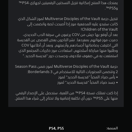
1
يمنحك هذا المنتج إمكانية تنزيل النسختين الرقميتين لجهازي PS4™
وPS5™.
7
تتخيل حزمة Multiverse Disciples of the Vault لموز الشكل الذي
ن
كانت ستبدو عليه المدفعية موز إذا أصبحت لصة وانضمت إلى
Children of the Vault!
ج
بعد أن أوقع بها جيش من COV يرغبون في سرقة الدب الحديدي،
دمرت موز قواتهم بمفردها. نشر الناجون بعض القصص عن القديسة
و
التي اخترقت رصاصاتها أجسادهم وأرعبتهم. وبعد أن أطاعها COV
وطلبوا منها مباركة أسلحتهم، استعادت موز ذكريات المجتمع الذي
م
استمتعت به في صفوف فلادوف وجسدت دور "قديسة الحديد."
م
حزمة Multiverse Disciples of the Vault لموز ضمن Season Pass
2 وتتضمن المحتويات التالية للاستخدام في Borderlands 3:
ن
• رأس صياد المخبأ "قديسة الحديد" لموز
• جسد صياد المخبأ "قديسة الحديد" لموز
5
إذا كنت تمتلك نسخة PS4™ من اللعبة، ستحصل على الإصدار الرقمي
ن
منها على PS5™ دون أي تكلفة إضافية ولا تحتاج إلى شراء هذا المنتج.
ج
و
المنصة:
PS4, PS5