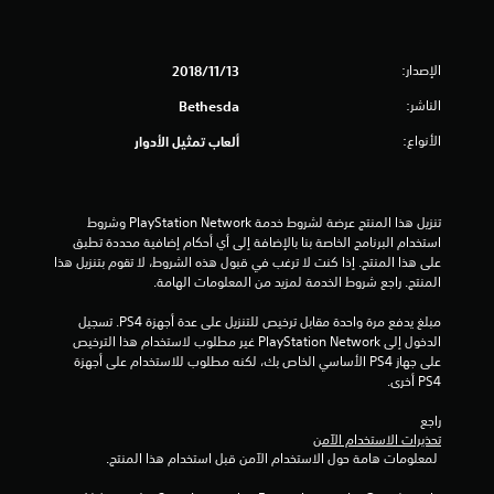
ع
ق
ك
ي
س
ا
الإصدار:
13‏/11‏/2018
ي
ل
الناشر:
Bethesda
ذ
م
ر
الأنواع:
ألعاب تمثيل الأدوار
ا
ا
ع
ا
ت
ل
تنزيل هذا المنتج عرضة لشروط خدمة PlayStation Network وشروط 
استخدام البرنامج الخاصة بنا بالإضافة إلى أي أحكام إضافية محددة تطبق 
ق
على هذا المنتج. إذا كنت لا ترغب في قبول هذه الشروط، لا تقوم بتنزيل هذا 
ا
المنتج. راجع شروط الخدمة لمزيد من المعلومات الهامة.
ب
ل
مبلغ يدفع مرة واحدة مقابل ترخيص للتنزيل على عدة أجهزة PS4. تسجيل 
ل
الدخول إلى PlayStation Network غير مطلوب لاستخدام هذا الترخيص 
ل
على جهاز PS4 الأساسي الخاص بك، لكنه مطلوب للاستخدام على أجهزة 
ض
PS4 أخرى.
ب
ط
راجع 
تحذيرات الاستخدام الآمن
(
 لمعلومات هامة حول الاستخدام الآمن قبل استخدام هذا المنتج.
أ
س