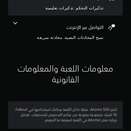
ك
إ
ل
ن
ب
خ
تذكيرات التحكم, تذكيرات تعليمية
س
ر
ي
ج
م
.
ا
ا
ر
م
ع
التواصل عبر الإنترنت
ا
ا
ت
ا
ل
نسخ المحادثات النصية, محادثة سريعة
ل
أ
ح
ل
ص
س
و
ا
ي
ا
س
ت
ي
معلومات اللعبة والمعلومات
6
م
ة
ن
ا
القانونية
م
ح
ل
و
ذ
ن
ل
ر
ك
ا
.
ا
ع
ي
ل
اشتر 500 Atoms، عملة داخل اللعبة يمكنك استخدامها في Fallout
ن
76 لشراء مجموعة متنوعة من عناصر التخصيص لشخصيتك. تفضل
.
بزيارة متجر Atomic في اللعبة لمعرفة ما المتوفر.
ت