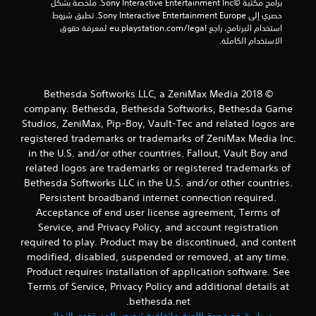
برامج مكتبة ©Sony Interactive Entertainment Inc. ملخصة بشكل 
ا
حصري إلى Sony Interactive Entertainment Europe. تطبق شروط 
س
استخدام البرنامج، راجع eu.playstation.com/legal لمعرفة حقوق 
ي
الاستخدام الكاملة.
)
ت
ت
© 2018 Bethesda Softworks LLC, a ZeniMax Media
و
ف
company. Bethesda, Bethesda Softworks, Bethesda Game
ر
Studios, ZeniMax, Pip-Boy, Vault-Tec and related logos are
ب
registered trademarks or trademarks of ZeniMax Media Inc.
ع
in the U.S. and/or other countries. Fallout, Vault Boy and
ض
related logos are trademarks or registered trademarks of
ا
Bethesda Softworks LLC in the U.S. and/or other countries.
ل
خ
Persistent broadband internet connection required.
ي
Acceptance of end user license agreement, Terms of
ا
Service, and Privacy Policy, and account registration
ر
required to play. Product may be discontinued, and content
ا
modified, disabled, suspended or removed, at any time.
ت
Product requires installation of application software. See
ل
ع
Terms of Service, Privacy Policy and additional details at
ك
bethesda.net.
س