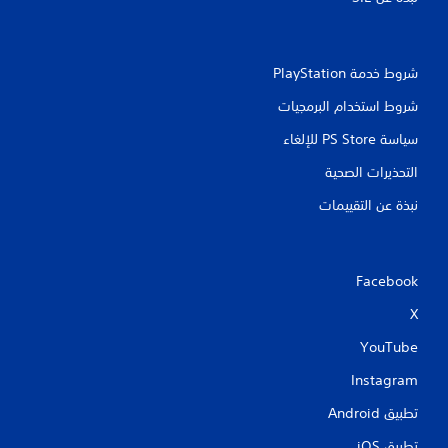
ا
ل
ض
غ
شروط خدمة PlayStation‏
ط
شروط استخدام البرمجيات
ا
ل
سياسة PS Store للإلغاء
س
التحذيرات الصحية
ر
ي
نبذة عن التقييمات
ع
ع
ل
ى
Facebook
ا
ل
X
أ
YouTube
ز
ر
Instagram
ا
ر
تطبيق Android‏
ي
تطبيق iOS‏