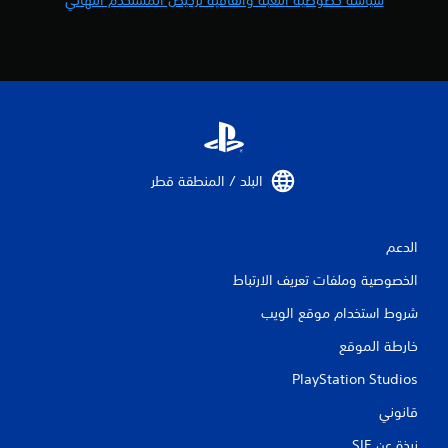
سياسة خصوصية اللعبة واتفاقية ترخيص المستخدم النهائي
ا
ل
ذ
ر
ا
ع
ي
ن
.
البلد / المنطقة قطر‏
ي
م
ك
الدعم
ن
الخصوصية وملفات تعريف الارتباط
ل
ع
شروط استخدام موقع الويب
ب
ه
خارطة الموقع
ا
PlayStation Studios
ب
د
قانوني
و
ن
نبذة عن SIE‏