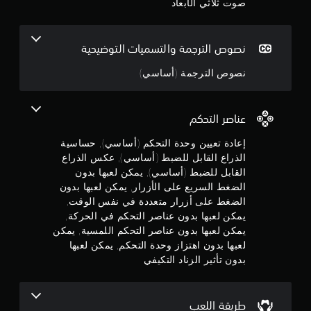
ل
صوت ثلاثي الأبعاد
ب
ج
ك
م
ل
ن
ع
و
ل
ك
ا
ت
ل
نصوص الترجمة والتسميات التوضيحية
ل
م
ع
ض
ل
ي
نصوص الترجمة (أساسي)
ب
ا
ي
م
ط
ع
ن
ب
(
إ
ن
ي
أ
عناصر التحكم
خ
ن
س
ر
5
ا
إعادة تعيين وحدة التحكم (أساسي), حساسية
ا
ا
ل
الذراع القابل للضبط (أساسي), عكس الذراع
س
ج
ن
آ
ا
ي
القابل للضبط (أساسي), يمكن لعبها بدون
خ
ل
)
ج
الضغط السريع على الأزرار, يمكن لعبها بدون
ر
ص
الضغط على أزرار متعددة في نفس الوقت,
ي
ت
و
و
ن
ت
يمكن لعبها بدون عناصر التحكم في الحركة,
ت
ب
و
يمكن لعبها بدون عناصر التحكم اللمسية, يمكن
ب
م
س
ف
لعبها بدون اهتزاز وحدة التحكم, يمكن لعبها
ح
ه
ر
ي
بدون تأثير الزناد التكيفي
م
و
ب
ث
ل
ع
ي
ة
ن
ض
م
أ
ا
طريقة اللعب
ك