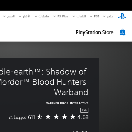
متجر
PS5‏
الألعاب
PS Plus
ملحقات
الأخبار
الدعم
dle-earth™: Shadow of 
ordor™ Blood Hunters 
Warband
WARNER BROS. INTERACTIVE
PS4
4.68
م
ت
و