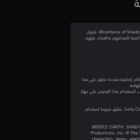
ي
ة
ي
م
إنهم القتلة المحترفون الذين يمكن الاستعانة بهم للحول دون تحقيق الأغراض الدنيئة لـ Dark Lord ضمن حدود جبال Mountains of Shadow. تتجول
د الأكمنة لأهدافهم والقضاء عليهم
4
.
6
8
نا بالإضافة إلى أي أحكام إضافية محددة تطبق على هذا
لهامة.
ن
للتنزيل على عدة أجهزة PS4. تسجيل الدخول إلى PlayStation Network غير مطلوب لاستخدام هذا الترخيص على جهاز
ج
برامج مكتبة ©Sony Computer Entertainment Inc. ملخصة بشكل حصري إلى Sony Computer Entertainment Europe. تطبق شروط استخدام
و
'MIDDLE-EARTH: SHADOW
م
Productions, Inc. © T
characters, items, eve