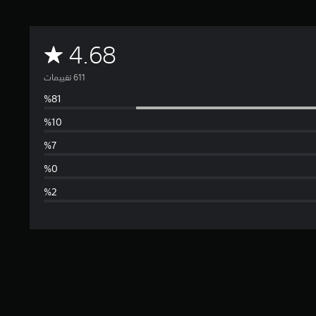
م
4.68
ت
و
س
ط
ا
ل
ت
ق