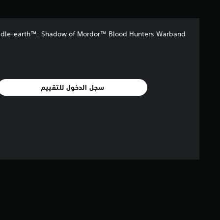
م
ن
إ
dle-earth™: Shadow of Mordor™ Blood Hunters Warband
ج
م
ا
ل
ي
6
سجل الدخول للتقييم
1
1
م
ن
ا
ل
ت
ق
ي
ي
م
ا
ت