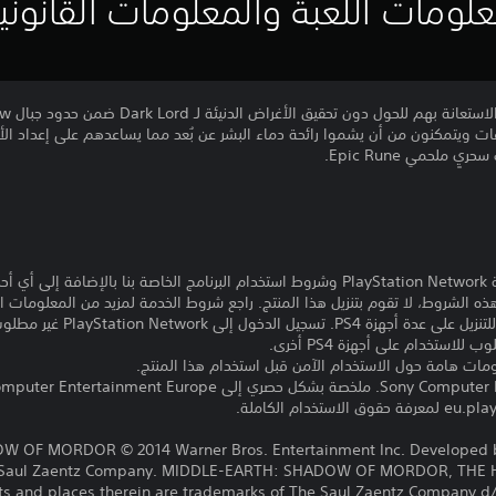
لومات اللعبة والمعلومات القانوني
Blood  في مجموعات ويتمكنون من أن يشموا رائحة دماء البشر عن بُعد مما يساعدهم على إعدا
ملحمي Epic Rune.
تنزيل هذا المنتج عرضة لشروط خدمة PlayStation Network وشروط استخدام البرنامج الخاصة ب
ذه الشروط، لا تقوم بتنزيل هذا المنتج. راجع شروط الخدمة لمزيد من المعلومات ا
مبلغ يدفع مرة واحدة مقابل ترخيص 
ومات هامة حول الاستخدام الآمن قبل استخدام هذا المنتج.
 OF MORDOR © 2014 Warner Bros. Entertainment Inc. Developed b
he Saul Zaentz Company. MIDDLE-EARTH: SHADOW OF MORDOR, THE H
nts and places therein are trademarks of The Saul Zaentz Company d