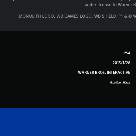
under license to Warner Br
MONOLITH LOGO, WB GAMES LOGO, WB SHIELD: ™ & © Warn
PS4
28‏/1‏/2015
WARNER BROS. INTERACTIVE
حركة, مغامرة