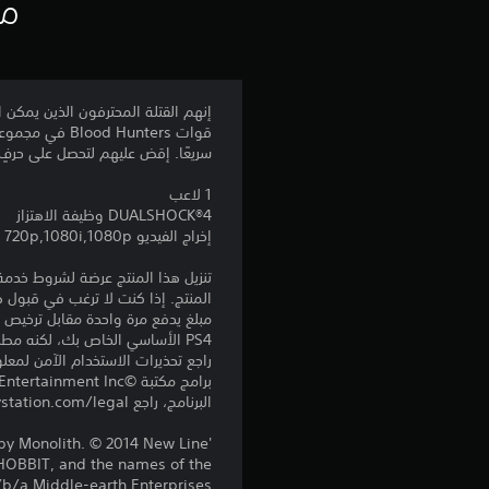
مع
قوات Hunters
سريعًا. إقض عليهم لتحصل على حرفٍ سحريٍ 
1 لاعب
DUALSHOCK‎®4 وظيفة الاهتزاز
إخراج الفيديو 720p,1080i,1080p
المنتج. إذا كنت لا ترغب في قبول ه
PS4 الأساسي الخاص بك، لكنه مطلوب للاستخدام على أجهزة PS4 أخرى.
راجع تحذيرات الاستخدام الآمن لمعل
البرنامج، راجع eu.playstation.com/legal لمعرفة حقوق الاستخدام الكاملة.
y Monolith. © 2014 New Line
OBBIT, and the names of the
/b/a Middle-earth Enterprises