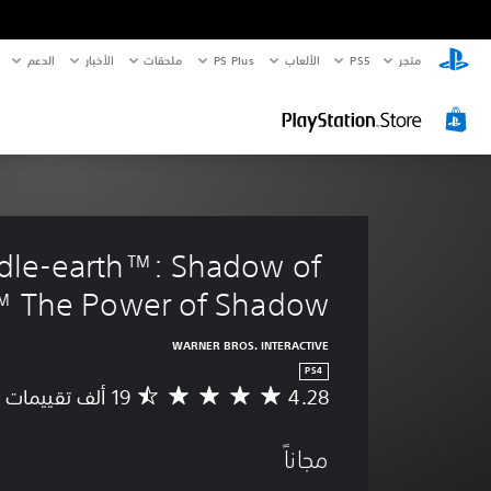
الدعم
الأخبار
ملحقات
PS Plus
الألعاب
PS5‏
متجر
dle-earth™: Shadow of 
 The Power of Shadow
WARNER BROS. INTERACTIVE
PS4
4.28
م
ت
و
مجاناً
س
ط