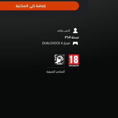
ا
إضافة إلى المكتبة
ل
ت
ق
ي
ي
لاعب واحد
م
نسخة PS4‏
4
.
اهتزاز DUALSHOCK 4‏
2
8
ن
ج
و
العناصر العنيفة
م
م
ن
5
ن
ج
و
م
م
ن