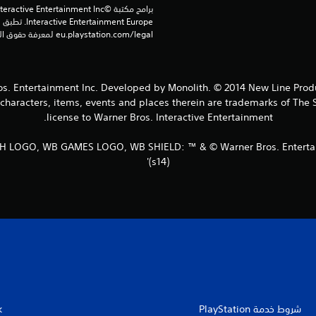
eu.playstation.com/legal لمعرفة حقوق الاستخدام الكاملة.
ntertainment Inc. Developed by Monolith. © 2014 New Line Produ
acters, items, events and places therein are trademarks of The 
license to Warner Bros. Interactive Entertainment.
 LOGO, WB GAMES LOGO, WB SHIELD: ™ & © Warner Bros. Entertai
(s14)'
k
شروط خدمة PlayStation‏