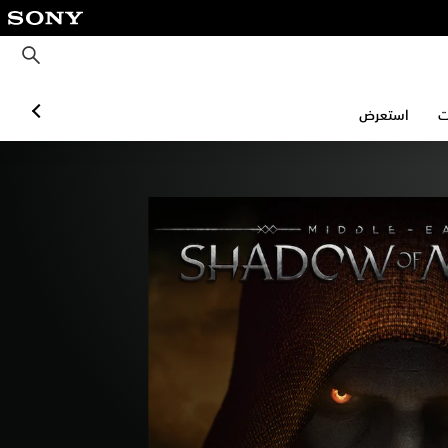
S
o
ب
n
ح
y
ث
استعرض
ا