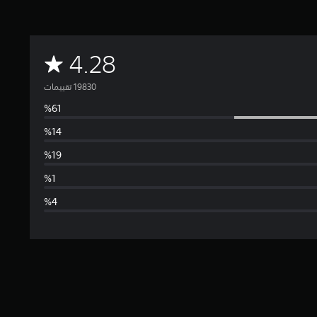
م
4.28
ت
و
س
ط
ا
ل
ت
ق