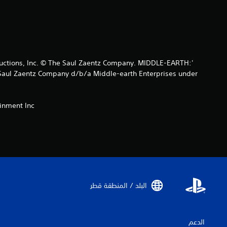
ctions, Inc. © The Saul Zaentz Company. MIDDLE-EARTH:
Saul Zaentz Company d/b/a Middle-earth Enterprises under
nment Inc.
البلد / المنطقة قطر‏
الدعم