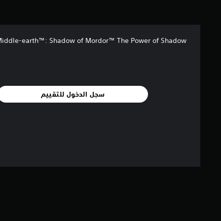
إ
ج
م
ا
iddle-earth™: Shadow of Mordor™ The Power of Shadow
ل
ي
1
9
أ
سجل الدخول للتقييم
ل
ف
م
ن
ا
ل
ت
ق
ي
ي
م
ا
ت