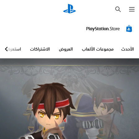
ب
ح
ث
الأحدث
مجموعات الألعاب
العروض
الاشتراكات
استعرض