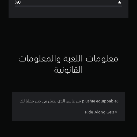
ل
ت
ق
ي
ي
معلومات اللعبة والمعلومات
م
القانونية
4
ن
ج
وplushie equippable من غايس الذي يحمل في حين مقلبا لك.
و
Ride-Along Geis ×1
م
م