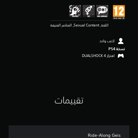
ي
م
4
ن
اللغة, Sexual Content, العناصر العنيفة
ج
و
م
لاعب واحد
م
ن
نسخة PS4‏
5
اهتزاز DUALSHOCK 4‏
ن
ج
و
م
م
ن
إ
تقييمات
ج
م
ا
ل
ي
2
م
Ride-Along Geis
ن