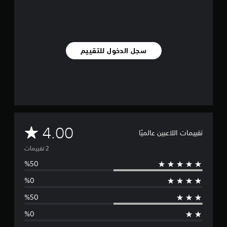
ا
ل
ت
ق
ي
سجل الدخول للتقييم
ي
م
ا
ت
م
4.00
تقييمات اللاعبين عالميًا
ت
و
س
ط
ا