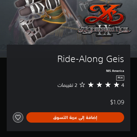
Ride-Along Geis
NIS America
PS4
4
م
ت
و
$1.09
س
ط
ا
إضافة إلى عربة التسوق
ل
ت
ق
ي