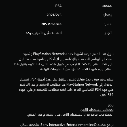
المنصة:
PS4
ن
الإصدار:
5‏/2‏/2021
5
الناشر:
NIS America
ن
الأنواع:
ألعاب تمثيل الأدوار, حركة
ج
و
تنزيل هذا المنتج عرضة لشروط خدمة PlayStation Network وشروط 
م
استخدام البرنامج الخاصة بنا بالإضافة إلى أي أحكام إضافية محددة تطبق 
على هذا المنتج. إذا كنت لا ترغب في قبول هذه الشروط، لا تقوم بتنزيل هذا 
م
المنتج. راجع شروط الخدمة لمزيد من المعلومات الهامة.
مبلغ يدفع مرة واحدة مقابل ترخيص للتنزيل على عدة أجهزة PS4. تسجيل 
ن
الدخول إلى PlayStation Network غير مطلوب لاستخدام هذا الترخيص 
على جهاز PS4 الأساسي الخاص بك، لكنه مطلوب للاستخدام على أجهزة 
إ
PS4 أخرى.
ج
راجع 
تحذيرات الاستخدام الآمن
م
 لمعلومات هامة حول الاستخدام الآمن قبل استخدام هذا المنتج.
ا
برامج مكتبة ©Sony Interactive Entertainment Inc. ملخصة بشكل 