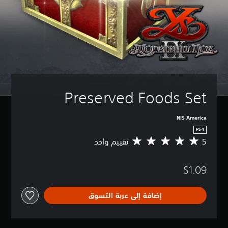
Preserved Foods Set
NIS America
PS4
5
تقييم واحد
م
ت
و
$1.09
س
ط
ا
إضافة إلى عربة التسوق
ل
ت
ق
ي