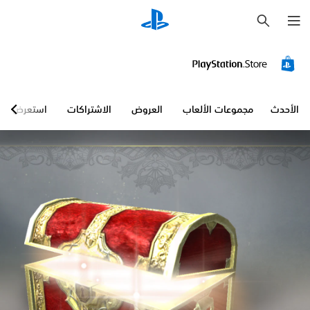
ب
ح
ث
الأحدث
مجموعات الألعاب
العروض
الاشتراكات
استعرض