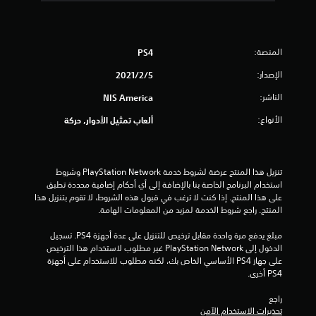
ح
د
المنصة:
PS4
ة
الإصدار:
5‏/2‏/2021
م
الناشر:
NIS America
ن
الأنواع:
ألعاب تمثيل الأدوار, حركة
5
ن
تنزيل هذا المنتج عرضة لشروط خدمة PlayStation Network وشروط 
استخدام البرنامج الخاصة بنا بالإضافة إلى أي أحكام إضافية محددة تطبق 
على هذا المنتج. إذا كنت لا ترغب في قبول هذه الشروط، لا تقوم بتنزيل هذا 
ج
المنتج. راجع شروط الخدمة لمزيد من المعلومات الهامة.
و
مبلغ يدفع مرة واحدة مقابل ترخيص للتنزيل على عدة أجهزة PS4. تسجيل 
الدخول إلى PlayStation Network غير مطلوب لاستخدام هذا الترخيص 
م
على جهاز PS4 الأساسي الخاص بك، لكنه مطلوب للاستخدام على أجهزة 
PS4 أخرى.
م
راجع 
ن
تحذيرات الاستخدام الآمن