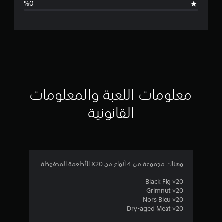
ل
ت
ق
ي
ي
معلومات اللعبة والمعلومات
م
القانونية
ن
ج
م
وهناك مجموعة من 4 أنواع من X20 الأطعمة المحفوظة.
ة
Black Fig ×20
Grimnut ×20
و
Nors Bleu ×20
Dry-aged Meat ×20
ا