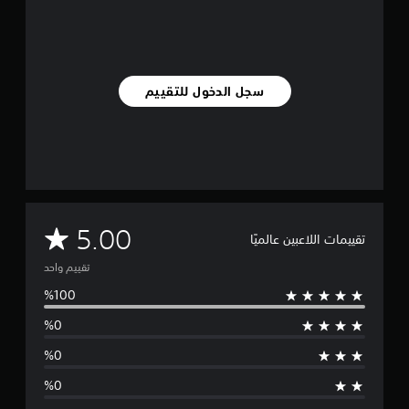
ا
ل
ت
ق
ي
سجل الدخول للتقييم
ي
م
ا
ت
م
5.00
تقييمات اللاعبين عالميًا
ت
تقييم واحد
و
س
ط
ا