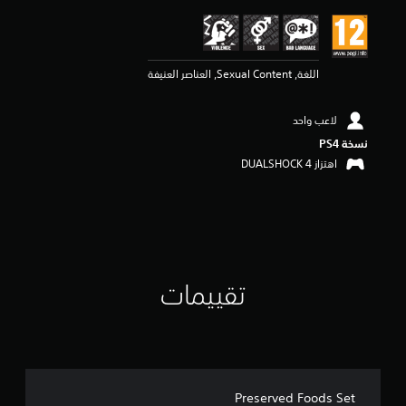
ي
م
5
ن
اللغة, Sexual Content, العناصر العنيفة
ج
و
م
لاعب واحد
م
ن
نسخة PS4‏
5
اهتزاز DUALSHOCK 4‏
ن
ج
و
م
م
ن
إ
تقييمات
ج
م
ا
ل
ي
1
م
Preserved Foods Set
ن