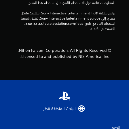
 لمعلومات هامة حول الاستخدام الآمن قبل استخدام هذا المنتج.
إ
برامج مكتبة ©Sony Interactive Entertainment Inc. ملخصة بشكل 
ج
حصري إلى Sony Interactive Entertainment Europe. تطبق شروط 
استخدام البرنامج، راجع eu.playstation.com/legal لمعرفة حقوق 
م
الاستخدام الكاملة.
ا
ل
© Nihon Falcom Corporation. All Rights Reserved.
Licensed to and published by NIS America, Inc.
ي
1
م
ن
ا
البلد / المنطقة قطر‏
ل
ت
الدعم