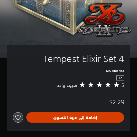
Tempest Elixir Set 4
NIS America
PS4
5
تقييم واحد
م
ت
و
$2.29
س
ط
ا
إضافة إلى عربة التسوق
ل
ت
ق
ي