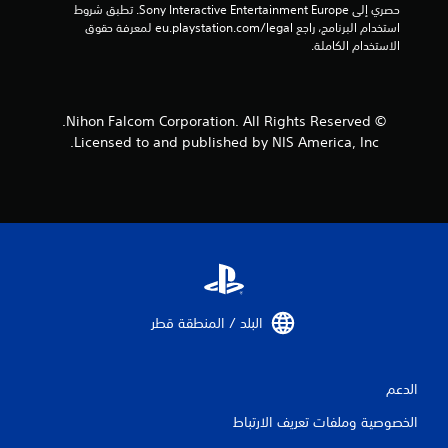
حصري إلى Sony Interactive Entertainment Europe. تطبق شروط 
إ
استخدام البرنامج، راجع eu.playstation.com/legal لمعرفة حقوق 
الاستخدام الكاملة.
ج
م
© Nihon Falcom Corporation. All Rights Reserved.
ا
Licensed to and published by NIS America, Inc.
ل
ي
1
م
ن
البلد / المنطقة قطر‏
ا
ل
الدعم
الخصوصية وملفات تعريف الارتباط
ت