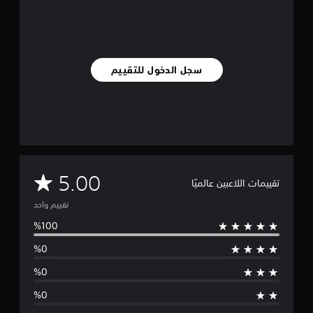
ا
ل
ت
ق
ي
سجل الدخول للتقييم
ي
م
ا
ت
م
5.00
تقييمات اللاعبين عالميًا
ت
تقييم واحد
و
س
ط
ا