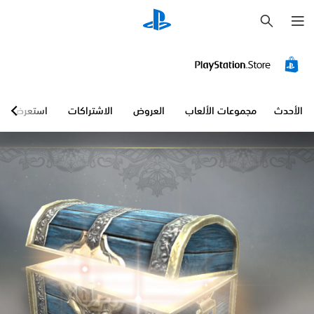
ب
ح
ث
الأحدث
مجموعات الألعاب
العروض
الاشتراكات
استعرض