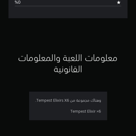
ل
ت
ق
ي
ي
معلومات اللعبة والمعلومات
م
القانونية
ن
ج
م
وهناك مجموعة من Tempest Elixirs X6.
ة
Tempest Elixir ×6
و
ا