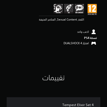
ي
م
5
ن
اللغة, Sexual Content, العناصر العنيفة
ج
و
م
لاعب واحد
م
ن
نسخة PS4‏
5
اهتزاز DUALSHOCK 4‏
ن
ج
و
م
م
ن
إ
تقييمات
ج
م
ا
ل
ي
1
م
Tempest Elixir Set 4
ن