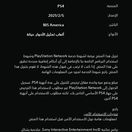
المنصة:
PS4
ح
الإصدار:
5‏/2‏/2021
د
الناشر:
NIS America
ة
الأنواع:
ألعاب تمثيل الأدوار, حركة
م
ن
تنزيل هذا المنتج عرضة لشروط خدمة PlayStation Network وشروط 
5
استخدام البرنامج الخاصة بنا بالإضافة إلى أي أحكام إضافية محددة تطبق 
على هذا المنتج. إذا كنت لا ترغب في قبول هذه الشروط، لا تقوم بتنزيل هذا 
ن
المنتج. راجع شروط الخدمة لمزيد من المعلومات الهامة.
مبلغ يدفع مرة واحدة مقابل ترخيص للتنزيل على عدة أجهزة PS4. تسجيل 
ج
الدخول إلى PlayStation Network غير مطلوب لاستخدام هذا الترخيص 
على جهاز PS4 الأساسي الخاص بك، لكنه مطلوب للاستخدام على أجهزة 
و
PS4 أخرى.
م
راجع 
تحذيرات الاستخدام الآمن
م
 لمعلومات هامة حول الاستخدام الآمن قبل استخدام هذا المنتج.
ن
برامج مكتبة ©Sony Interactive Entertainment Inc. ملخصة بشكل 