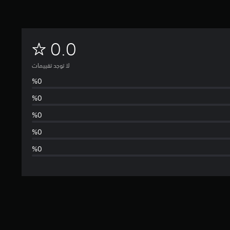
ل
0.0
ا
لا توجد تقييمات
ت
و
ج
د
ت
ق
ي