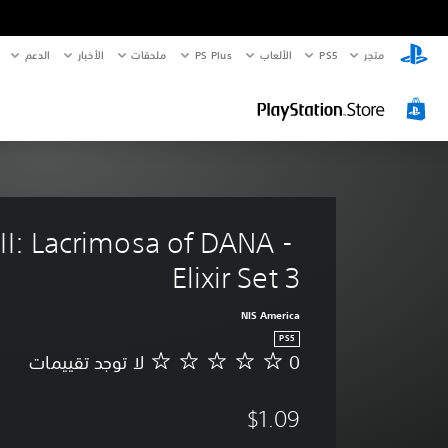
متجر
PS5‏
الألعاب
PS Plus
ملحقات
الأخبار
الدعم
III: Lacrimosa of DANA - 
Elixir Set 3
NIS America
PS5
0
لا توجد تقييمات
ل
ا
ت
$1.09
و
ج