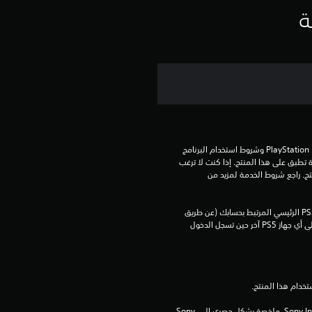
ي
ة
م
ا
ت
تنزيل هذا المنتج عرضة لشروط خدمة PlayStation Network وشروط استخدام البرنامج 
الخاصة بنا بالإضافة إلى أي أحكام إضافية محددة تطبق على هذا المنتج. إذا كنت لا ترغب 
في قبول هذه الشروط، لا تقوم بتنزيل هذا المنتج. راجع شروط الخدمة لمزيد من 
يمكنك تنزيل هذا المحتوى وتشغيله على جهاز PS5 الرئيسي المرتبط بحسابك (عن طريق 
إعداد "مشاركة الجهاز واللعب بدون اتصال") وعلى أي جهاز PS5 آخر حين تسجل الدخول 
برامج مكتبة ©Sony Interactive Entertainment Inc. ملخصة بشكل حصري إلى Sony 