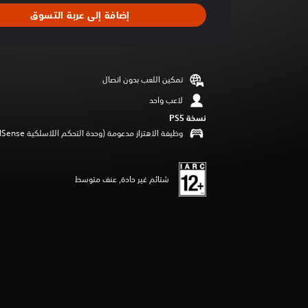
د
إضافة إلى عربة التسوق
ت
ق
ي
ي
م
تمكين اللعب بدون اتصال
ا
ت
لاعب واحد
نسخة PS5‏
وظيفة الاهتزاز مدعومة (وحدة التحكم اللاسلكية DualSense‏)
شتائم غير حادة, عنف متوسط