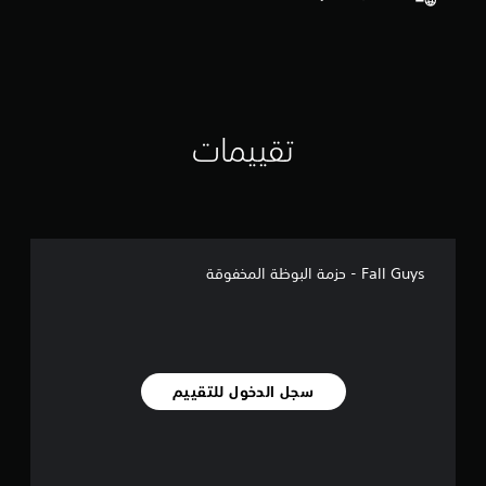
5
ن
ج
و
م
م
ن
تقييمات
إ
ج
م
ا
ل
ي
1
Fall Guys - حزمة البوظة المخفوقة
م
ن
ا
ل
ت
ق
سجل الدخول للتقييم
ي
ي
م
ا
ت