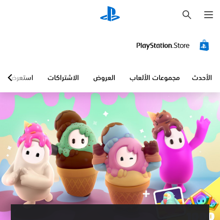
ب
ح
ث
الأحدث
مجموعات الألعاب
العروض
الاشتراكات
استعرض