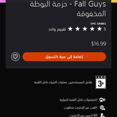
Fall Guys - حزمة البوظة 
المخفوقة
EPIC GAMES
5
تقييم واحد
م
ت
و
$16.99
س
ط
ا
إضافة إلى عربة التسوق
ل
ت
ق
ي
ي
م
تفاعل المستخدمين, عمليات الشراء داخل اللعبة
5
ن
ج
المشتريات داخل اللعبة اختيارية
و
م
اللعب عبر الإنترنت مطلوب
م
ن