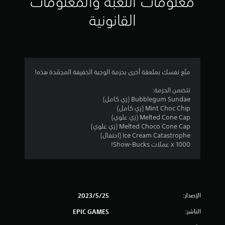
معلومات اللعبة والمعلومات
م
القانونية
ن
ج
م
متّع نفسك بملعقة أخرى بحزمة الوجبة الخفيفة المجمّدة هذه!
ة
تتضمن الحزمة:
Bubblegum Sundae (زي كامل)
و
Mint Choc Chip (زي كامل)
Melted Cone Cap (زي علوي)
ا
Melted Choco Cone Cap (زي علوي)
Ice Cream Catastrophe (احتفال)
ح
1000 x عملات Show-Bucks!
د
ة
الإصدار:
25‏/5‏/2023
م
الناشر:
EPIC GAMES
ن