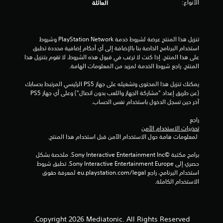
الأنواع:
العائلة
5
ن
تنزيل هذا المنتج عرضة لشروط خدمة PlayStation Network وشروط 
ج
استخدام البرنامج الخاصة بنا بالإضافة إلى أي أحكام إضافية محددة تطبق 
على هذا المنتج. إذا كنت لا ترغب في قبول هذه الشروط، لا تقوم بتنزيل هذا 
و
المنتج. راجع شروط الخدمة لمزيد من المعلومات الهامة.
م
يمكنك تنزيل هذا المحتوى وتشغيله على جهاز PS5 الرئيسي المرتبط بحسابك 
(عن طريق إعداد "مشاركة الجهاز واللعب بدون اتصال") وعلى أي جهاز PS5 
م
آخر حين تسجل الدخول باستخدام نفس الحساب.
راجع 
ن
تحذيرات الاستخدام الآمن
 لمعلومات هامة حول الاستخدام الآمن قبل استخدام هذا المنتج.
إ
برامج مكتبة ©Sony Interactive Entertainment Inc. ملخصة بشكل 
ج
حصري إلى Sony Interactive Entertainment Europe. تطبق شروط 
استخدام البرنامج، راجع eu.playstation.com/legal لمعرفة حقوق 
م
الاستخدام الكاملة.
ا
ل
Copyright 2026 Mediatonic. All Rights Reserved.