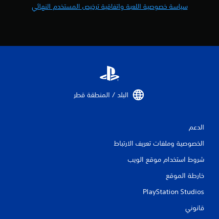
سياسة خصوصية اللعبة واتفاقية ترخيص المستخدم النهائي
ي
1
م
ن
ا
البلد / المنطقة قطر‏
ل
ت
الدعم
ق
الخصوصية وملفات تعريف الارتباط
ي
شروط استخدام موقع الويب
ي
خارطة الموقع
م
PlayStation Studios
ا
قانوني