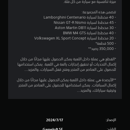
9
ي
ميزة تنافسية مع سيارة من كل فئة.
ع
م
ة
م
ك
تتضمن هذه المجموعة:
ا
- 40 مخطط لسيارة Lamborghini Centenario
ن
ل
ن
- 45 مخطط لسيارة Nissan GT-R Nismo
ل
م
- 30 مخطط لسيارة Aston Martin DB11
ع
ع
ا
- 40 مخطط لسيارة BMW M4 GTS
ب
ل
- 20 مخطط لسيارة Volkswagen XL Sport Concept
ه
و
ل
- 500 قطعة*
م
ا
- 350,000 رصيد**
ا
ب
ت
ت
د
*القطع هي عملة داخل اللعبة يمكن الحصول عليها مجانًا من خلال
ا
و
ق
إكمال التحديات أو تحقيق إنجازات رائعة في اللعبة. يمكن استخدامها
ل
للحصول على العناصر من المتجر وفتح قفل السيارات، والمزيد...
ن
ت
ي
ا
ع
**الأرصدة هي عملة داخل اللعبة يمكن الحصول عليها مجانًا من خلال
ل
ل
إكمال السباقات. يمكن استخدامها للحصول على العناصر من المتجر
ي
ض
ي
وترقية سياراتك، والمزيد...
غ
م
م
ي
ط
ة
ا
ا
ل
ل
ط
س
ت
ر
الإصدار:
17‏/7‏/2024
ر
ي
ي
الناشر:
Gameloft SE
ق