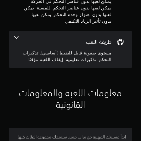
ج
يمكن لعبها بدون عناصر التحكم في الحركة,
ل
ت
ت
خ
يمكن لعبها بدون عناصر التحكم اللمسية, يمكن
ؤ
ذ
و
ي
لعبها بدون اهتزاز وحدة التحكم, يمكن لعبها
د
ك
ا
بدون تأثير الزناد التكيفي
ي
ي
م
ر
إ
ا
ر
ل
ت
م
ا
ى
ل
طريقة اللعب
ت
ع
ح
ن
ت
ن
مستوى صعوبة قابل للضبط (أساسي), تذكيرات
س
ع
ا
ا
إ
التحكم, تذكيرات تعليمية, إيقاف اللعبة مؤقتًا
ل
ء
س
ب
ي
ي
ج
ص
م
ة
ر
ي
ا
م
ي
ل
ة
معلومات اللعبة والمعلومات
.
ذ
ا
ي
ر
م
القانونية
ا
ل
ك
ع
ن
ي
ي
ك
ن
م
.
ر
2
ا
ابدأ مسيرتك المهنية مع مرآب مميز. ستمنحك مجموعة الفئات كلها
ج