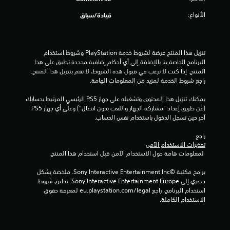
ع
ة
الأنواع:
قيادة/سباق
ع
ا
ل
ل
ل
ى
ع
ا
تنزيل هذا المنتج عرضة لشروط خدمة‫ PlayStation وشروط استخدام 
ب
ل
البرنامج الخاصة بنا بالإضافة إلى أي أحكام إضافية محددة تطبق على هذا 
ف
أ
المنتج. إذا كنت لا ترغب في قبول هذه الشروط، لا تقم بتنزيل هذا المنتج. 
ي
ز
راجع شروط الخدمة لمزيد من المعلومات الهامة.
أ
ر
ي
ا
يمكنك تنزيل هذا المحتوى وتشغيله على جهاز PS5 الرئيسي المرتبط بحسابك 
و
(عن طريق إعداد "مشاركة الجهاز واللعب بدون اتصال") وعلى أي جهاز PS5 
ر
ق
آخر حين تسجل الدخول باستخدام نفس الحساب.
ت
ي
.
م
راجع 
ك
تحذيرات الاستخدام الآمن
ن
إ
 لمعلومات هامة حول الاستخدام الآمن قبل استخدام هذا المنتج.
ك
ي
ل
برامج مكتبة ©Sony Interactive Entertainment Inc. ملخصة بشكل 
ق
ع
حصري إلى Sony Interactive Entertainment Europe. تطبق شروط 
ا
ب
استخدام البرنامج، راجع eu.playstation.com/legal لمعرفة حقوق 
ف
ا
الاستخدام الكاملة.
ا
ل
ل
ل
ع
ل