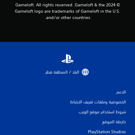
ب
ع
© 2024 Gameloft. All rights reserved. Gameloft & the
ة
ب
Gameloft logo are trademarks of Gameloft in the U.S.
و
ة
and/or other countries.
ا
م
ل
ؤ
ت
ق
ن
تً
ق
ل
ا
ف
ي
ي
م
ا
ك
ل
ن
البلد / المنطقة قطر‏
ق
ك
و
إ
ا
ي
ئ
ق
الدعم
م
ا
ب
ف
الخصوصية وملفات تعريف الارتباط
د
ا
و
شروط استخدام موقع الويب
ل
ن
ل
ا
خارطة الموقع
ع
ل
ب
PlayStation Studios
ح
ة