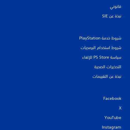
ا
م
قانوني
ج
ؤ
ة
ق
نبذة عن SIE‏
إ
تً
ل
ا
ى
ف
ا
ي
شروط خدمة PlayStation‏
ل
أ
ض
ي
شروط استخدام البرمجيات
غ
و
ط
ق
سياسة PS Store للإلغاء
ع
ت
ل
التحذيرات الصحية
ف
ى
ي
ا
نبذة عن التقييمات
أ
ل
ث
أ
ن
ز
ا
ر
Facebook
ء
ا
ط
ر
X
ر
ب
ي
س
YouTube
ق
ر
ة
Instagram
ع
ا