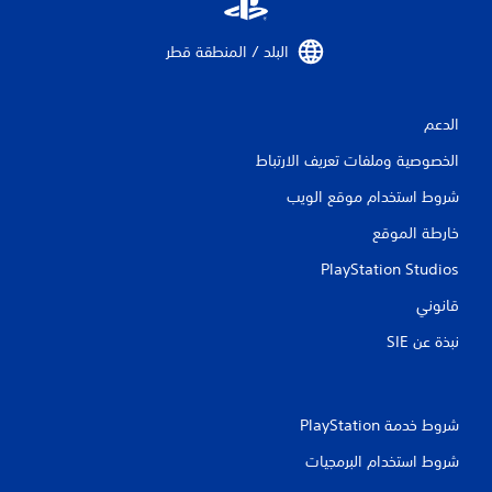
ق
البلد / المنطقة قطر‏
ي
ي
الدعم
م
الخصوصية وملفات تعريف الارتباط
ا
شروط استخدام موقع الويب
ت
خارطة الموقع
PlayStation Studios
قانوني
نبذة عن SIE‏
شروط خدمة PlayStation‏
شروط استخدام البرمجيات