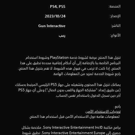
المنصة:
PS4, PS5
و
الإصدار:
24‏/10‏/2023
م
الناشر:
Gun Interactive
م
الأنواع:
رعب
ن
5
تنزيل هذا المنتج عرضة لشروط خدمة‫ PlayStation وشروط استخدام 
ن
البرنامج الخاصة بنا بالإضافة إلى أي أحكام إضافية محددة تطبق على هذا 
المنتج. إذا كنت لا ترغب في قبول هذه الشروط، لا تقم بتنزيل هذا المنتج. 
ج
راجع شروط الخدمة لمزيد من المعلومات الهامة.
يمكنك تنزيل هذا المحتوى وتشغيله على جهاز PS5 الرئيسي المرتبط بحسابك 
و
(عن طريق إعداد "مشاركة الجهاز واللعب بدون اتصال") وعلى أي جهاز PS5 
آخر حين تسجل الدخول باستخدام نفس الحساب.
م
راجع 
م
تحذيرات الاستخدام الآمن
 لمعلومات هامة حول الاستخدام الآمن قبل استخدام هذا المنتج.
ن
برامج مكتبة ©Sony Interactive Entertainment Inc. ملخصة بشكل 
إ
حصري إلى Sony Interactive Entertainment Europe. تطبق شروط 