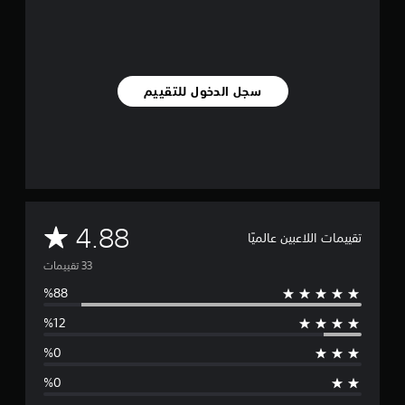
ي
ي
م
ا
ت
سجل الدخول للتقييم
م
4.88
تقييمات اللاعبين عالميًا
ت
و
س
ط
ا