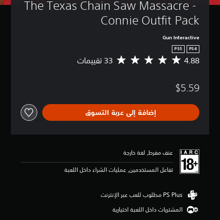
The Texas Chain Saw Massacre - 
Connie Outfit Pack
Gun Interactive
PS5
PS4
4.88
م
ت
و
$5.59
س
ط
ا
إضافة إلى عربة التسوق
ل
ت
ق
ي
ي
عنف مفرط, لغة خارجة
م
4
تفاعل المستخدمين, عمليات الشراء داخل اللعبة
.
8
8
ن
المشتريات داخل اللعبة اختيارية
ج
و