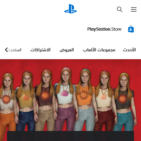
ب
ح
ث
الأحدث
مجموعات الألعاب
العروض
الاشتراكات
استعرض