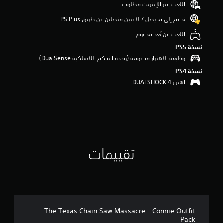
اللعب عبر الإنترنت مطلوب
م
م
تدعم إلى ما يصل 7 لاعبين متصلين عن طريق PS Plus‏
ن
اللعب عن بُعد مدعوم
5
ن
نسخة PS5‏
ج
وظيفة الاهتزاز مدعومة (وحدة التحكم اللاسلكية DualSense‏)
و
نسخة PS4‏
م
م
اهتزاز DUALSHOCK 4‏
ن
إ
ج
م
ا
ل
ي
تقييمات
3
3
م
ن
ا
ل
ت
The Texas Chain Saw Massacre - Connie Outfit
ق
Pack