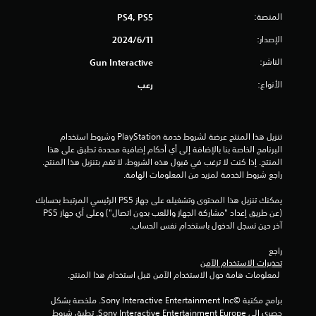
المنصة:
PS4, PS5
م
الإصدار:
11‏/6‏/2024
م
الناشر:
Gun Interactive
ن
الأنواع:
رعب
5
ن
تنزيل هذا المنتج عرضة لشروط خدمة‫ PlayStation وشروط استخدام 
ج
البرنامج الخاصة بنا بالإضافة إلى أي أحكام إضافية محددة تطبق على هذا 
المنتج. إذا كنت لا ترغب في قبول هذه الشروط، لا تقم بتنزيل هذا المنتج. 
راجع شروط الخدمة لمزيد من المعلومات الهامة.
و
يمكنك تنزيل هذا المحتوى وتشغيله على جهاز PS5 الرئيسي المرتبط بحسابك 
م
(عن طريق إعداد "مشاركة الجهاز واللعب بدون اتصال") وعلى أي جهاز PS5 
آخر حين تسجل الدخول باستخدام نفس الحساب.
م
راجع 
ن
تحذيرات الاستخدام الآمن
 لمعلومات هامة حول الاستخدام الآمن قبل استخدام هذا المنتج.
إ
برامج مكتبة ©Sony Interactive Entertainment Inc. ملخصة بشكل 
ج
حصري إلى Sony Interactive Entertainment Europe. تطبق شروط 