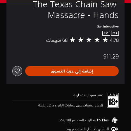
The Texas Chain Saw 
Massacre - Hands
Gun Interactive
PS5
PS4
4.78
م
ت
و
$11.29
س
ط
ا
إضافة إلى عربة التسوق
ل
ت
ق
ي
ي
عنف مفرط, لغة خارجة
م
4
تفاعل المستخدمين, عمليات الشراء داخل اللعبة
.
7
8
ن
المشتريات داخل اللعبة اختيارية
ج