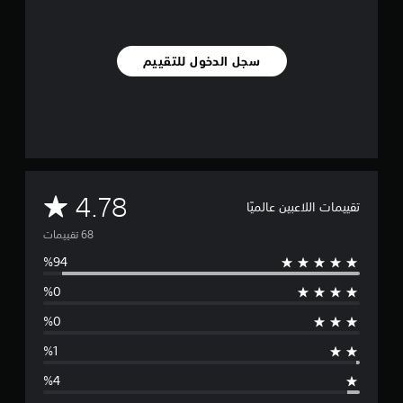
ي
ي
م
سجل الدخول للتقييم
ا
ت
م
4.78
تقييمات اللاعبين عالميًا
ت
و
س
ط
ا