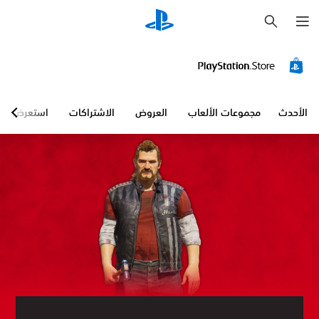
ب
ح
ث
الأحدث
مجموعات الألعاب
العروض
الاشتراكات
استعرض