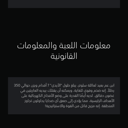
ل
ت
ق
ي
ي
معلومات اللعبة والمعلومات
م
القانونية
4
.
7
ابن عم بعيد لعائلة سلوتر، يبلغ طول "الأيدي" 7 أقدام ويزن حوالي 350
رطلاً. إنه ضخم وقوي للغاية، ويمكنه أن يقتلك بيديه العاريتين في
8
غضون دقائق. لديه أيضًا القدرة على وضع الأفخاخ الكهربائية على
الأهداف الرئيسية، مما يؤدي إلى صعق أي ضحايا يحاولون تجاوز
ن
المنطقة. إنه مزيج قاتل من القوة والاستراتيجية!
ج
و