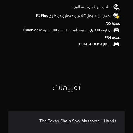
و
اللعب عبر الإنترنت مطلوب
م
م
تدعم إلى ما يصل 7 لاعبين متصلين عن طريق PS Plus‏
ن
نسخة PS5‏
5
وظيفة الاهتزاز مدعومة (وحدة التحكم اللاسلكية DualSense‏)
ن
ج
نسخة PS4‏
و
اهتزاز DUALSHOCK 4‏
م
م
ن
إ
ج
م
ا
ل
تقييمات
ي
6
8
م
ن
ا
The Texas Chain Saw Massacre - Hands
ل
ت
ق