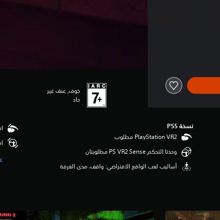
خوف, عنف غير
حاد
نسخة PS5‏
اهتزا
اهت
وحدتا التحكم PS VR2 Sense مطلوبتان
ع
أساليب لعب الواقع الافتراضي: واقف، مدى الغرفة