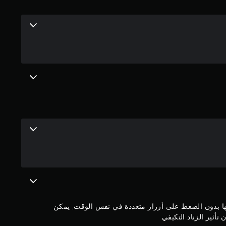
ي
م
4
.
1
1
ن
ج
و
م
بها بدون الضغط على أزرار متعددة في نفس الوقت, يمكن
م
تأثير الزناد التكيفي