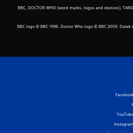
ت
BBC, DOCTOR WHO (word marks, logos and devices), TARDIS
ق
BBC logo © BBC 1996. Doctor Who logo © BBC 2009. Dalek 
ي
ي
م
ا
ت
Faceboo
YouTub
Instagra