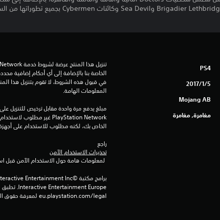
Jack Harkness وK9 وBrigadier Lethbridge-Stewart وa Devil
PS4
5‏/1‏/2017
المعلومات الهامة.
Mojang AB
مغامرة, مغامرة
الخاص بك، لكنه مطلوب للاستخدام على أجهزة PS4 أخرى
راجع 
تحذيرات الاستخدام الآمن
 لمعلومات هامة حول الاستخدام الآمن قبل استخدام هذا المنتج.
eu.playstation.com/legal لمعرفة حقوق الاستخدام الكاملة.