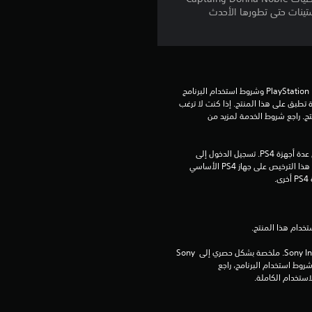
م
Se وكائنات Cybermen بجميع تطوراتها من الستينات حتى تطورها الأحدث
ا
ل
ي
تنزيل هذا المنتج عرضة لشروط خدمة PlayStation Network وشروط استخدام البرنامج 
الخاصة بنا بالإضافة إلى أي أحكام إضافية محددة تطبق على هذا المنتج. إذا كنت لا ترغب 
6
في قبول هذه الشروط، لا تقوم بتنزيل هذا المنتج. راجع شروط الخدمة لمزيد من 
5
مبلغ يدفع مرة واحدة مقابل ترخيص للتنزيل على عدة أجهزة PS4. تسجيل الدخول إلى 
PlayStation Network غير مطلوب لاستخدام هذا الترخيص على جهاز PS4 الأساسي 
7
.
م
ن
برامج مكتبة ©Sony Interactive Entertainment Inc. ملخصة بشكل حصري إلى Sony 
ا
Interactive Entertainment Europe. تطبق شروط استخدام البرنامج، راجع 
ل