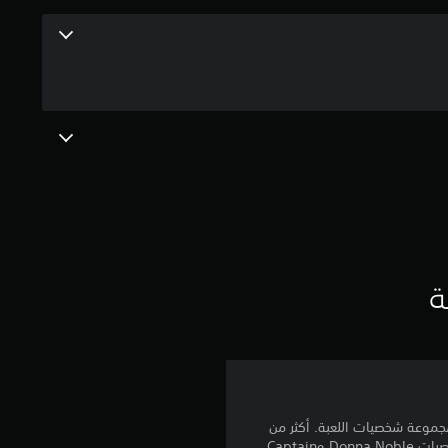
ن
5
ن
ج
و
م
م
ة
ن
إ
ج
Minec وذلك بعد نجاح الجزء الأول من مجموعة شخصيات اللعبة. أكثر من
50 شخصية من جميع مراحل المسلسل تتضمن شخصيات Doctors الثانية والثالثة والثامنة والعاشرة، بالإضافة إلى شخصيات Donna Noble وCaptain