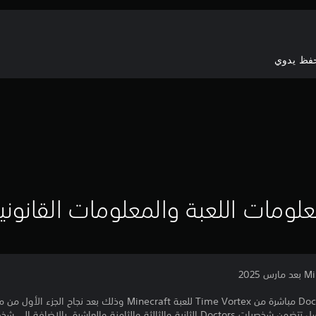
حفظ يدوي
لومات اللعبة والمعلومات القانوني
يأتي الجزء 2 من شخصيات Doctor Who مباشرة من Time Vortex للعبة raft