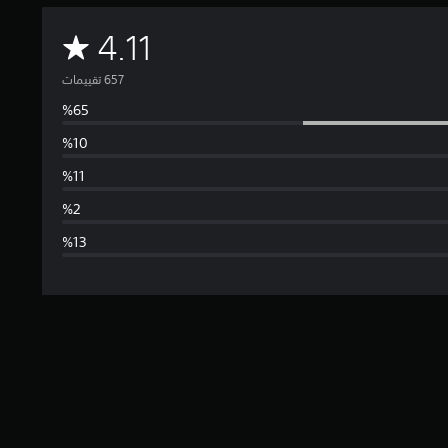
م
4.11
ت
و
س
ط
ا
ل
ت
ق
ي