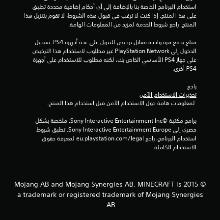
ع
ع
استخدام البرنامج الخاصة بنا بالإضافة إلى أي أحكام إضافية محددة تطبق 
ع
ا
ب
على هذا المنتج. إذا كنت لا ترغب في قبول هذه الشروط، لا تقوم بتنزيل هذا 
ع
ل
ة
المنتج. راجع شروط الخدمة لمزيد من المعلومات الهامة.
ل
و
ت
ح
م
ى
ي
مبلغ يدفع مرة واحدة مقابل ترخيص للتنزيل على عدة أجهزة PS4. تسجيل 
ا
ا
ث
الدخول إلى PlayStation Network غير مطلوب لاستخدام هذا الترخيص 
ت
ت
ل
على جهاز PS4 الأساسي الخاص بك، لكنه مطلوب للاستخدام على أجهزة 
ا
ر
أ
PS4 أخرى.
ل
ك
ز
م
ت
ر
راجع 
ر
ه
ا
تحذيرات الاستخدام الآمن
ئ
ا
 لمعلومات هامة حول الاستخدام الآمن قبل استخدام هذا المنتج.
ر
ي
ت
ة
ي
م
برامج مكتبة ©Sony Interactive Entertainment Inc. ملخصة بشكل 
و
ا
م
حصري إلى Sony Interactive Entertainment Europe. تطبق شروط 
ا
ك
مً
استخدام البرنامج، راجع eu.playstation.com/legal لمعرفة حقوق 
ل
ن
ا
الاستخدام الكاملة.
ن
.
ك
ص
ل
ي
ع
ة
ب
© 2015 Mojang AB and Mojang Synergies AB. MINECRAFT is
ا
ا
ل
a trademark or registered trademark of Mojang Synergies
ل
إ
AB.
ل
ض
ع