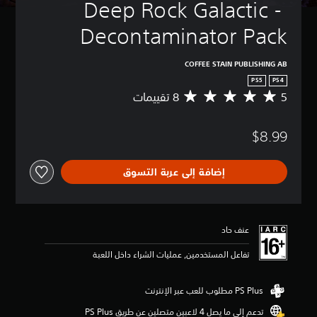
Deep Rock Galactic - 
Decontaminator Pack
COFFEE STAIN PUBLISHING AB
PS5
PS4
5
م
ت
و
$8.99
س
ط
ا
إضافة إلى عربة التسوق
ل
ت
ق
ي
ي
عنف حاد
م
5
تفاعل المستخدمين, عمليات الشراء داخل اللعبة
ن
ج
و
م
تدعم إلى ما يصل 4 لاعبين متصلين عن طريق PS Plus‏
م