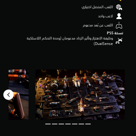
ن
اللعب المتصل اختياري
5
ن
لاعب واحد
ج
اللعب عن بُعد مدعوم
و
م
نسخة PS5‏
م
وظيفة الاهتزاز وتأثير الزناد مدعومان (وحدة التحكم اللاسلكية
ن
DualSense‏)
إ
ج
م
ا
ل
ي
8
م
ن
ا
ل
ت
ق
ي
ي
م
ا