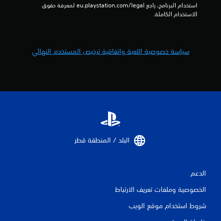
ت
استخدام البرنامج، راجع eu.playstation.com/legal لمعرفة حقوق 
الاستخدام الكاملة.
ق
ي
سياسة خصوصية اللعبة واتفاقية ترخيص المستخدم النهائي
ي
م
ا
ت
البلد / المنطقة قطر‏
الدعم
الخصوصية وملفات تعريف الارتباط
شروط استخدام موقع الويب