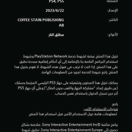
المنصة:
PS4, PS5
ن
الإصدار:
22‏/6‏/2023
إ
الناشر:
COFFEE STAIN PUBLISHING
ج
AB
الأنواع:
مطلق النار
م
ا
تنزيل هذا المنتج عرضة لشروط خدمة PlayStation Network وشروط 
ل
استخدام البرنامج الخاصة بنا بالإضافة إلى أي أحكام إضافية محددة تطبق 
على هذا المنتج. إذا كنت لا ترغب في قبول هذه الشروط، لا تقوم بتنزيل هذا 
ي
المنتج. راجع شروط الخدمة لمزيد من المعلومات الهامة.
8
يمكنك تنزيل هذا المحتوى وتشغيله على جهاز PS5 الرئيسي المرتبط بحسابك 
(عن طريق إعداد "مشاركة الجهاز واللعب بدون اتصال") وعلى أي جهاز PS5 
م
آخر حين تسجل الدخول باستخدام نفس الحساب.
ن
راجع 
تحذيرات الاستخدام الآمن
ا
 لمعلومات هامة حول الاستخدام الآمن قبل استخدام هذا المنتج.
ل
برامج مكتبة ©Sony Interactive Entertainment Inc. ملخصة بشكل 
حصري إلى Sony Interactive Entertainment Europe. تطبق شروط 