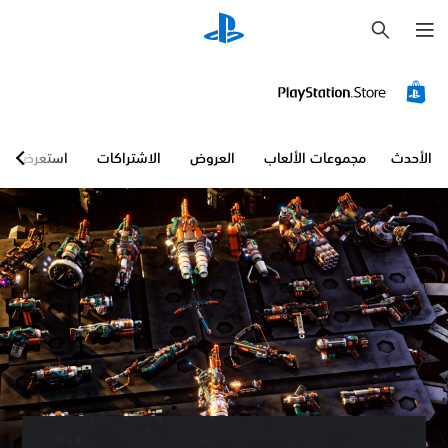
ب
ح
ث
الأحدث
مجموعات الألعاب
العروض
الاشتراكات
استعرض