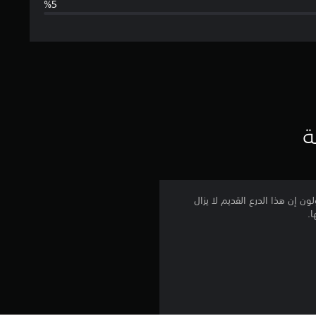
ا
ل
ت
ق
ي
ة
ي
م
 الاسم لسبب وجيه. يقولون إن هذا الدرع القديم لا يزال
ا.
4
.
7
9