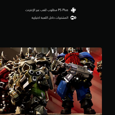
ي
ي
م
المشتريات داخل اللعبة اختيارية
4
.
7
9
ن
ج
و
م
م
ن
5
ن
ج
و
م
م
ن
إ
ج
م