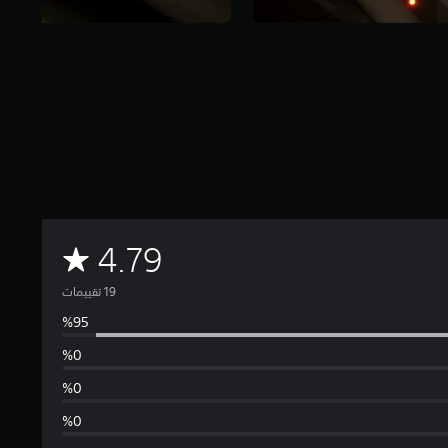
م
4.79
ت
و
س
ط