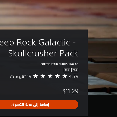
eep Rock Galactic - 
Skullcrusher Pack
COFFEE STAIN PUBLISHING AB
PS5
PS4
4.79
م
ت
و
$11.29
س
ط
ا
إضافة إلى عربة التسوق
ل
ت
ق