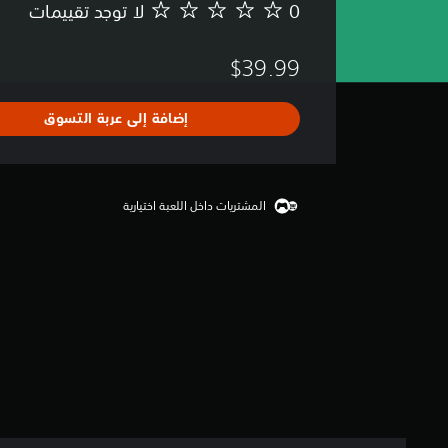
0
لا توجد تقييمات
ل
ا
ت
$39.99
و
ج
د
إضافة إلى عربة التسوق
ت
ق
ي
ي
م
المشتريات داخل اللعبة اختيارية
ا
ت