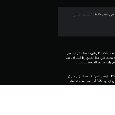
م
ا
"اشتروا 5000 تذكرة Super Animal Royale S.A.W. التي يمكن استخدامها لشراء بطاقة معركة الموسم الأجدد، أو في متجر S.A.W للحصول على
ت
تنزيل هذا المنتج عرضة لشروط خدمة PlayStation Network وشروط استخدام البرنامج 
الخاصة بنا بالإضافة إلى أي أحكام إضافية محددة تطبق على هذا المنتج. إذا كنت لا ترغب 
في قبول هذه الشروط، لا تقوم بتنزيل هذا المنتج. راجع شروط الخدمة لمزيد من 
يمكنك تنزيل هذا المحتوى وتشغيله على جهاز PS5 الرئيسي المرتبط بحسابك (عن طريق 
إعداد "مشاركة الجهاز واللعب بدون اتصال") وعلى أي جهاز PS5 آخر حين تسجل الدخول 
برامج مكتبة ©Sony Interactive Entertainment Inc. ملخصة بشكل حصري إلى Sony 