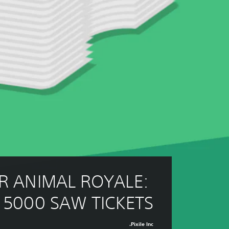
R ANIMAL ROYALE: 
5000 SAW TICKETS
Pixile Inc.