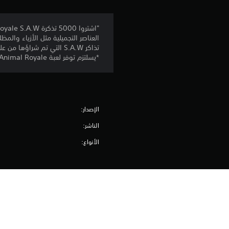
العناصر التجميلية مثل الأزياء والمظ
تذاكر S.A.W التي تم شراؤها من على هذه المنصة، لا يمكن نقلها إلى منصةٍ منفصلة.
*يسلتزم توفر لعبة Super Animal Royale الأساسية (تباع منفصلة)."""
الإصدار:
الناشر:
الأنواع: