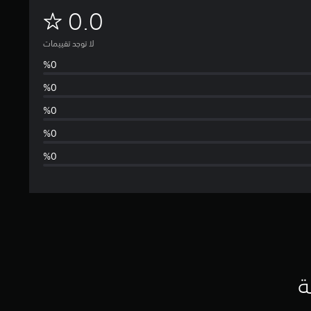
ل
0.0
ا
لا توجد تقييمات
ت
و
ج
د
ت
ق
ي
ي
ة