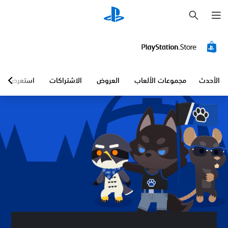
ب
ح
ث
الأحدث
مجموعات الألعاب
العروض
الاشتراكات
استعرض