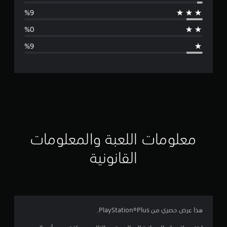
س
ط
ا
ل
ت
ق
ي
ي
معلومات اللعبة والمعلومات
م
القانونية
4
.
4
هذا عرض حصري من PlayStation®Plus.