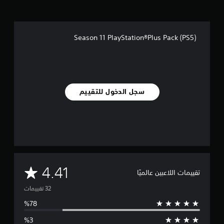
ت
ق
ي
ي
Season 11 PlayStation®Plus Pack (PS5)
م
ا
ت
سجل الدخول للتقييم
م
4.41
تقييمات اللاعبين عالميًا
ت
و