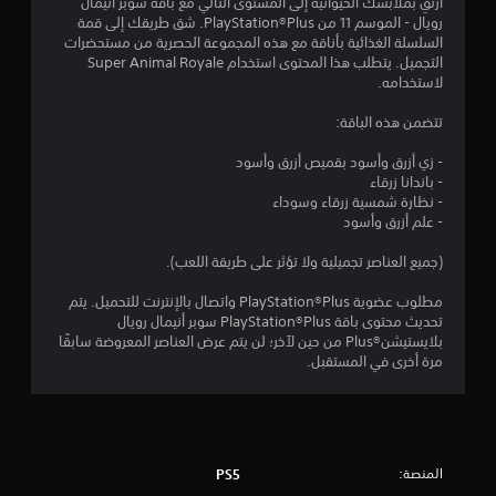
1
ارتقِ بملابسك الحيوانية إلى المستوى التالي مع باقة سوبر أنيمال
رويال - الموسم 11 من PlayStation®Plus. شق طريقك إلى قمة
ن
السلسلة الغذائية بأناقة مع هذه المجموعة الحصرية من مستحضرات
التجميل. يتطلب هذا المحتوى استخدام Super Animal Royale
ج
لاستخدامه.
و
تتضمن هذه الباقة:
م
- زي أزرق وأسود بقميص أزرق وأسود
- باندانا زرقاء
م
- نظارة شمسية زرقاء وسوداء
- علم أزرق وأسود
ن
(جميع العناصر تجميلية ولا تؤثر على طريقة اللعب).
5
مطلوب عضوية PlayStation®Plus واتصال بالإنترنت للتحميل. يتم
ن
تحديث محتوى باقة PlayStation®Plus سوبر أنيمال رويال
بلايستيشن®Plus من حين لآخر؛ لن يتم عرض العناصر المعروضة سابقًا
مرة أخرى في المستقبل.
ج
و
م
المنصة:
PS5
م