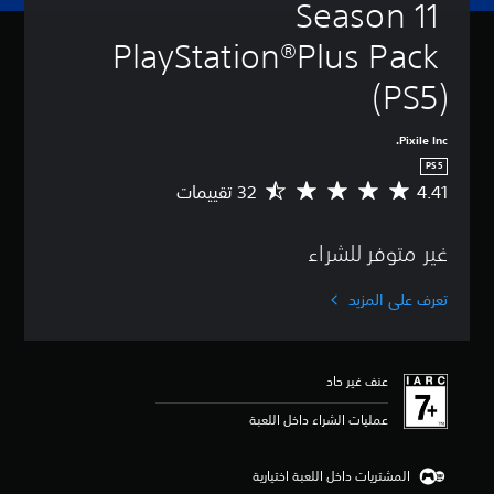
Season 11 
PlayStation®Plus Pack 
(PS5)
Pixile Inc.
PS5
4.41
م
ت
و
غير متوفر للشراء
س
ط
ا
تعرف على المزيد
ل
ت
ق
ي
عنف غير حاد
ي
م
عمليات الشراء داخل اللعبة
4
.
4
المشتريات داخل اللعبة اختيارية
1