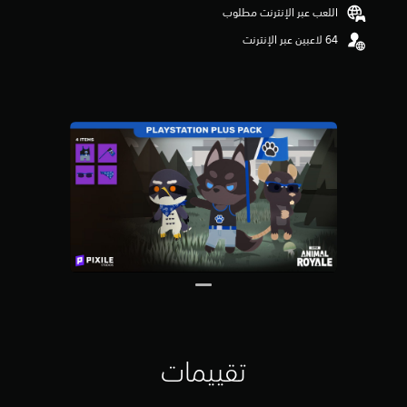
اللعب عبر الإنترنت مطلوب
ن
ج
و
م
م
ن
5
ن
ج
و
م
م
ن
إ
ج
م
ا
ل
ي
3
2
م
تقييمات
ن
ا
ل