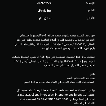
الإصدار:
24‏/9‏/2024
ن
الناشر:
Pixile Inc.
إ
الأنواع:
مطلق النار
ج
م
تنزيل هذا المنتج عرضة لشروط خدمة‫ PlayStation وشروط استخدام 
البرنامج الخاصة بنا بالإضافة إلى أي أحكام إضافية محددة تطبق على هذا 
ا
المنتج. إذا كنت لا ترغب في قبول هذه الشروط، لا تقم بتنزيل هذا المنتج. 
راجع شروط الخدمة لمزيد من المعلومات الهامة.
ل
يمكنك تنزيل هذا المحتوى وتشغيله على جهاز PS5 الرئيسي المرتبط بحسابك 
ي
(عن طريق إعداد "مشاركة الجهاز واللعب بدون اتصال") وعلى أي جهاز PS5 
آخر حين تسجل الدخول باستخدام نفس الحساب.
3
راجع 
2
تحذيرات الاستخدام الآمن
 لمعلومات هامة حول الاستخدام الآمن قبل استخدام هذا المنتج.
م
برامج مكتبة ©Sony Interactive Entertainment Inc. ملخصة بشكل 
ن
حصري إلى Sony Interactive Entertainment Europe. تطبق شروط 
استخدام البرنامج، راجع eu.playstation.com/legal لمعرفة حقوق 
ا
الاستخدام الكاملة.