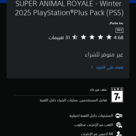
SUPER ANIMAL ROYALE - Winter 
2025 PlayStation®Plus Pack (PS5)
Pixile Inc.
PS5
4.68
م
ت
و
غير متوفر للشراء
س
ط
ا
تعرف على المزيد
ل
ت
ق
ي
عنف غير حاد
ي
م
تفاعل المستخدمين, عمليات الشراء داخل اللعبة
4
.
6
المشتريات داخل اللعبة اختيارية
8
اللعب عبر الإنترنت مطلوب
ن
ج
و