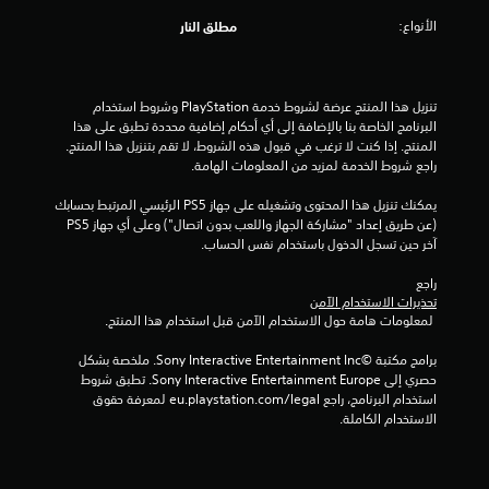
ن
الأنواع:
مطلق النار
إ
ج
تنزيل هذا المنتج عرضة لشروط خدمة‫ PlayStation وشروط استخدام 
م
البرنامج الخاصة بنا بالإضافة إلى أي أحكام إضافية محددة تطبق على هذا 
المنتج. إذا كنت لا ترغب في قبول هذه الشروط، لا تقم بتنزيل هذا المنتج. 
ا
راجع شروط الخدمة لمزيد من المعلومات الهامة.
ل
يمكنك تنزيل هذا المحتوى وتشغيله على جهاز PS5 الرئيسي المرتبط بحسابك 
(عن طريق إعداد "مشاركة الجهاز واللعب بدون اتصال") وعلى أي جهاز PS5 
ي
آخر حين تسجل الدخول باستخدام نفس الحساب.
3
راجع 
تحذيرات الاستخدام الآمن
1
 لمعلومات هامة حول الاستخدام الآمن قبل استخدام هذا المنتج.
م
برامج مكتبة ©Sony Interactive Entertainment Inc. ملخصة بشكل 
حصري إلى Sony Interactive Entertainment Europe. تطبق شروط 
ن
استخدام البرنامج، راجع eu.playstation.com/legal لمعرفة حقوق 
الاستخدام الكاملة.
ا
ل