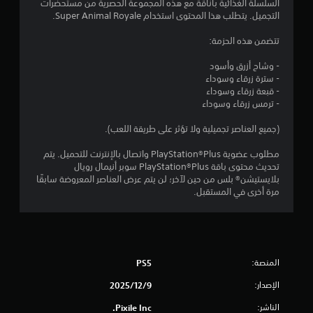
ن
السلسلة الغذائية بأناقة مع هذه المجموعة الحصرية من مستحضرات
التجميل. يتطلب هذا المحتوى استخدام Super Animal Royale.
ج
تتضمن هذه الحزمة:
و
- وشاح أزرق وأسود
م
- سترة زرقاء وسوداء
- قبعة زرقاء وسوداء
م
- ترمس زرقاء وسوداء
ن
(جميع العناصر تجميلية ولا تؤثر على طريقة اللعب).
5
مطلوب عضوية PlayStation®Plus واتصال بالإنترنت للتحميل. يتم
تحديث محتوى باقة PlayStation®Plus سوبر أنيمال رويال
ن
بلايستيشن® بلس من حين لآخر؛ لن يتم عرض العناصر المعروضة سابقًا
مرة أخرى في المستقبل.
ج
و
م
المنصة:
PS5
م
الإصدار:
9‏/12‏/2025
الناشر:
Pixile Inc.