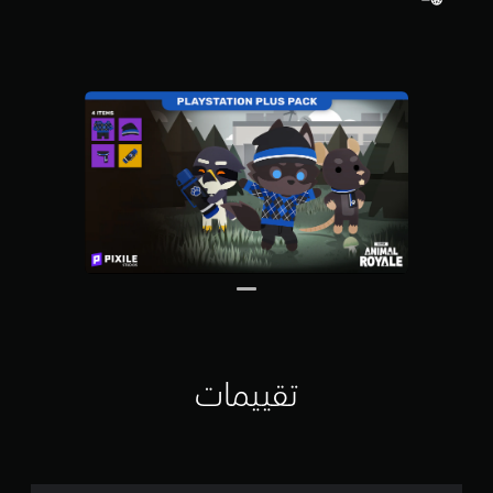
م
م
ن
5
ن
ج
و
م
م
ن
إ
ج
م
ا
ل
ي
3
1
م
تقييمات
ن
ا
ل
ت
ق