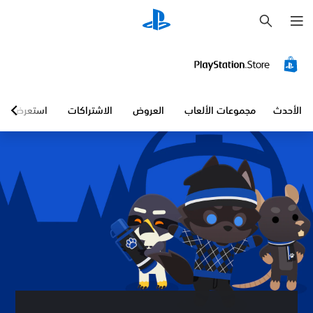
ب
ح
ث
الأحدث
مجموعات الألعاب
العروض
الاشتراكات
استعرض