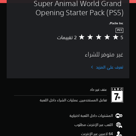
Super Animal World Grand 
Opening Starter Pack (PS5)
Pixile Inc.
PS5
5
م
ت
و
غير متوفر للشراء
س
ط
ا
تعرف على المزيد
ل
ت
ق
ي
عنف غير حاد
ي
م
تفاعل المستخدمين, عمليات الشراء داخل اللعبة
5
ن
ج
المشتريات داخل اللعبة اختيارية
و
اللعب عبر الإنترنت مطلوب
م
م
ن