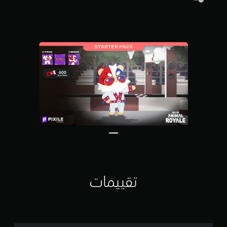
5
ن
ج
و
م
م
ن
إ
ج
م
ا
ل
ي
2
م
ن
ا
ل
ت
تقييمات
ق
ي
ي
م
ا