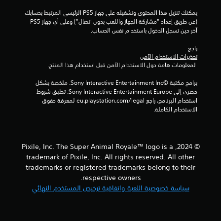
م
يمكنك تنزيل هذا المحتوى وتشغيله على جهاز PS5 الرئيسي المرتبط بحسابك 
ا
(عن طريق إعداد "مشاركة الجهاز واللعب بدون اتصال") وعلى أي جهاز PS5 
آخر حين تسجل الدخول باستخدام نفس الحساب.
ل
راجع 
ي
تحذيرات الاستخدام الآمن
 لمعلومات هامة حول الاستخدام الآمن قبل استخدام هذا المنتج.
2
برامج مكتبة ©Sony Interactive Entertainment Inc. ملخصة بشكل 
م
حصري إلى Sony Interactive Entertainment Europe. تطبق شروط 
استخدام البرنامج، راجع eu.playstation.com/legal لمعرفة حقوق 
ن
الاستخدام الكاملة.
ا
ل
© 2024, Pixile, Inc. The Super Animal Royale™ logo is a
trademark of Pixile, Inc. All rights reserved. All other
ت
trademarks or registered trademarks belong to their
respective owners.
ق
سياسة خصوصية اللعبة واتفاقية ترخيص المستخدم النهائي
ي
ي