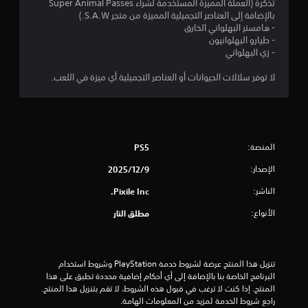
م
تذكرة (العملة المميزة المستخدمة لشراء Super Animal Passes
بالإضافة إلى العناصر التجميلية المميزة من متجر S.A.W.)
م
- هامستر البهلواني الخارق
- طيارو البهلوانيون
ن
- زي البهلواني
5
لا توفر سلالات الحيوانات أو العناصر التجميلية أي ميزة في اللعب.
ن
ج
المنصة:
PS5
و
الإصدار:
9‏/12‏/2025
م
الناشر:
Pixile Inc.
م
الأنواع:
مطلق النار
ن
إ
تنزيل هذا المنتج عرضة لشروط خدمة‫ PlayStation وشروط استخدام 
البرنامج الخاصة بنا بالإضافة إلى أي أحكام إضافية محددة تطبق على هذا 
ج
المنتج. إذا كنت لا ترغب في قبول هذه الشروط، لا تقم بتنزيل هذا المنتج. 
راجع شروط الخدمة لمزيد من المعلومات الهامة.