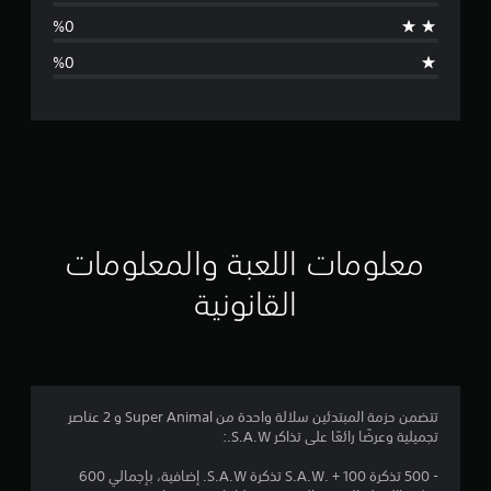
ط
ا
ل
ت
ق
ي
ي
معلومات اللعبة والمعلومات
م
القانونية
5
ن
ج
تتضمن حزمة المبتدئين سلالة واحدة من Super Animal و 2 عناصر
تجميلية وعرضًا رائعًا على تذاكر S.A.W.:
و
- 500 تذكرة S.A.W. + 100 تذكرة S.A.W. إضافية، بإجمالي 600