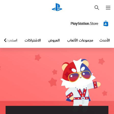
ب
ح
ث
الأحدث
مجموعات الألعاب
العروض
الاشتراكات
استعرض