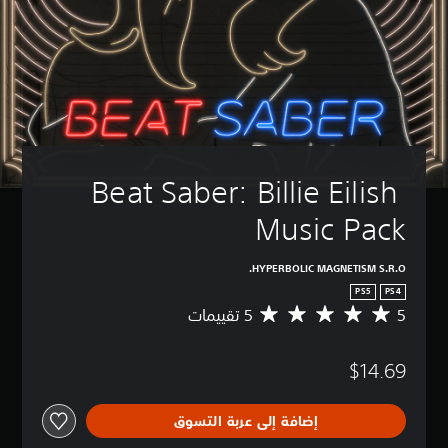
Beat Saber: Billie Eilish 
Music Pack
HYPERBOLIC MAGNETISM S.R.O.
PS5
PS4
5
م
ت
و
$14.69
س
ط
ا
إضافة إلى عربة التسوق
ل
ت