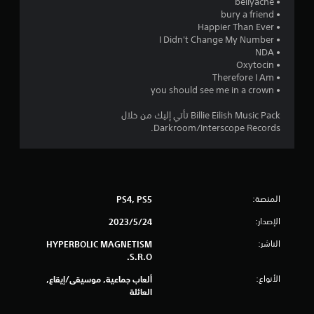
• bellyache
• bury a friend
م
• Happier Than Ever
• I Didn't Change My Number
ن
• NDA
• Oxytocin
إ
• Therefore I Am
• you should see me in a crown
ج
Billie Eilish Music Pack تأتي إليك من خلال
م
Darkroom/Interscope Records.
ا
ل
ي
المنصة:
PS4, PS5
الإصدار:
24‏/5‏/2023
5
الناشر:
HYPERBOLIC MAGNETISM
م
S.R.O.
ن
الأنواع:
ألعاب جماعية, موسيقى/إيقاع,
العائلة
ا