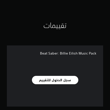
م
ن
ا
ل
ت
تقييمات
ق
ي
ي
م
ا
ت
Beat Saber: Billie Eilish Music Pack
سجل الدخول للتقييم