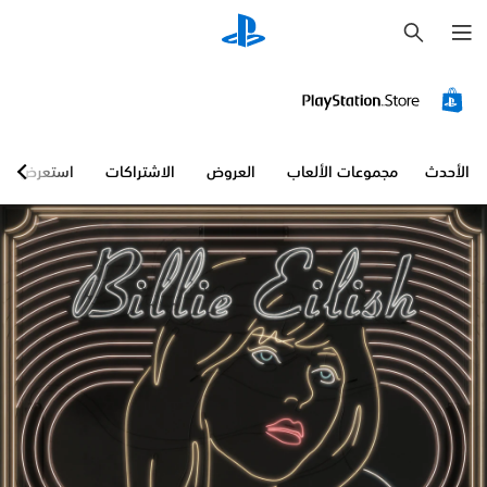
ب
ح
ث
الأحدث
مجموعات الألعاب
العروض
الاشتراكات
استعرض