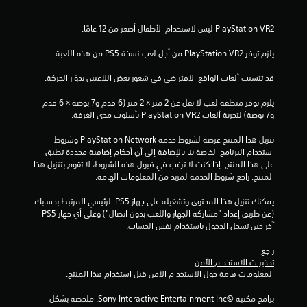
ل
ت
يلزم توفر PlayStation VR2 من أجل لعب نسخة PS5 من هذه اللعبة.
ق
قد تتسبب ألعاب الواقع الافتراضي في شعور بعض اللاعبين بدوّار الحركة.
ي
يلزم توفر منطقة لعب لا تقل عن 2 متر × 2 متر (6 قدم و7 بوصة × 6 قدم 
ي
و7 بوصة) لتجربة ألعاب PlayStation VR2 بأسلوب مدى الغرفة.
م
تنزيل هذا المنتج عرضة لشروط خدمة PlayStation Network وشروط 
استخدام البرنامج الخاصة بنا بالإضافة إلى أي أحكام إضافية محددة تطبق 
ا
على هذا المنتج. إذا كنت لا ترغب في قبول هذه الشروط، لا تقوم بتنزيل هذا 
المنتج. راجع شروط الخدمة لمزيد من المعلومات الهامة.
ت
يمكنك تنزيل هذا المحتوى وتشغيله على جهاز PS5 الرئيسي المرتبط بحسابك 
(عن طريق إعداد "مشاركة الجهاز واللعب بدون اتصال") وعلى أي جهاز PS5 
آخر حين تسجل الدخول باستخدام نفس الحساب.
راجع 
تحذيرات الاستخدام الآمن
 لمعلومات هامة حول الاستخدام الآمن قبل استخدام هذا المنتج.
برامج مكتبة ©Sony Interactive Entertainment Inc. ملخصة بشكل 