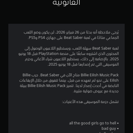
القانونية
5
ن
ج
يُرجى ملاحظة أنه بدءًا من 26 فبراير 2026، لن يكون وضع اللعب
الجماعي متاحًا في لعبة Beat Saber على جهازي PS4 وPS5.
و
لعبة Beat Saber سهلة اللعب، ويستطيع اللاعبون الوصول إلى
م
المحتوى الذي اشتروه سابقًا على منصة PlayStation قبل 18 يونيو
2025. بالإضافة إلى ذلك، يستطيع اللاعبون شراء الأغاني وحزم
م
الموسيقى التي تم إصدارها قبل 18 يونيو 2025.
ن
Billie Eilish Music Pack متاح الآن في Beat Saber. جرب Billie
Eilish على نحو لم تعهده من قبل، بينما تتفوق من خلال الإيقاعات
5
النابضة في أحدث إصدار لدينا. تتميز Billie Eilish Music Pack ببيئة
جديدة مع عروض ضوئية مثيرة.
ن
تشمل حزمة الموسيقى هذه الأغنيات:
ج
و
• all the good girls go to hell
م
• bad guy