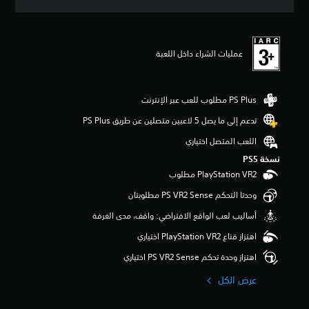
ق
ي
ي
م
عمليات الشراء داخل اللعبة
5
ن
ج
و
م
م
تدعم إلى ما يصل 5 لاعبين متصلين عن طريق PS Plus‏
ن
اللعب المتصل اختياري
5
ن
نسخة PS5‏
ج
و
م
وحدتا التحكم PS VR2 Sense مطلوبتان
م
أساليب لعب الواقع الافتراضي: واقف، مدى الغرفة
ن
إ
اهتزاز قناع PlayStation VR2 اختياري
ج
م
اهتزاز وحدة تحكم PS VR2 Sense اختياري
ا
عرض الكل
ل
ي
5