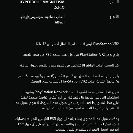
الناشر:
HYPERBOLIC MAGNETISM
S.R.O.
الأنواع:
ألعاب جماعية, موسيقى/إيقاع,
العائلة
يلزم توفر PlayStation VR2 من أجل لعب نسخة PS5 من هذه اللعبة.
قد تتسبب ألعاب الواقع الافتراضي في شعور بعض اللاعبين بدوّار الحركة.
يلزم توفر منطقة لعب لا تقل عن 2 متر × 2 متر (6 قدم و7 بوصة × 6 قدم 
و7 بوصة) لتجربة ألعاب PlayStation VR2 بأسلوب مدى الغرفة.
تنزيل هذا المنتج عرضة لشروط خدمة PlayStation Network وشروط 
استخدام البرنامج الخاصة بنا بالإضافة إلى أي أحكام إضافية محددة تطبق 
على هذا المنتج. إذا كنت لا ترغب في قبول هذه الشروط، لا تقوم بتنزيل هذا 
المنتج. راجع شروط الخدمة لمزيد من المعلومات الهامة.
يمكنك تنزيل هذا المحتوى وتشغيله على جهاز PS5 الرئيسي المرتبط بحسابك 
(عن طريق إعداد "مشاركة الجهاز واللعب بدون اتصال") وعلى أي جهاز PS5 
آخر حين تسجل الدخول باستخدام نفس الحساب.