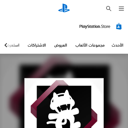
ب
ح
ث
الأحدث
مجموعات الألعاب
العروض
الاشتراكات
استعرض