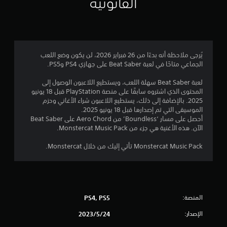
القانونية
ت
يُرجى ملاحظة أنه بدءًا من 26 فبراير 2026، لن يكون وضع اللعب
الجماعي متاحًا في لعبة Beat Saber على جهازي PS4 وPS5.
لعبة Beat Saber سهلة اللعب، ويستطيع اللاعبون الوصول إلى
المحتوى الذي اشتروه سابقًا على منصة PlayStation قبل 18 يونيو
2025. بالإضافة إلى ذلك، يستطيع اللاعبون شراء الأغاني وحزم
الموسيقى التي تم إصدارها قبل 18 يونيو 2025.
أحصل على مسار ‘Boundless’ من Aero Chord على Beat Saber
الآن. هذه الأغنية هي جزء من Monstercat Music Pack.
Monstercat Music Pack تأتي إليك من خلال Monstercat.
المنصة:
PS4, PS5
الإصدار:
24‏/5‏/2023