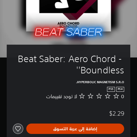
Beat Saber: Aero Chord - 
'Boundless'
HYPERBOLIC MAGNETISM S.R.O.
PS5
PS4
0
لا توجد تقييمات
ل
ا
ت
$2.29
و
ج
د
إضافة إلى عربة التسوق
ت
ق