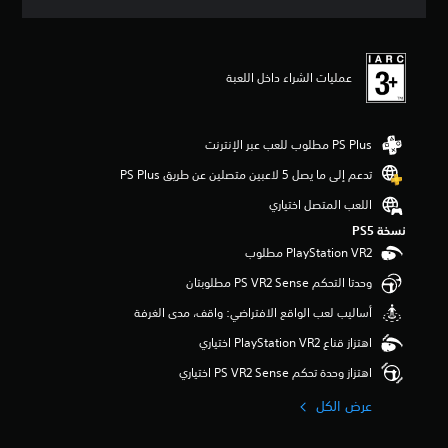
ي
ي
م
ا
عمليات الشراء داخل اللعبة
ت
تدعم إلى ما يصل 5 لاعبين متصلين عن طريق PS Plus‏
اللعب المتصل اختياري
نسخة PS5‏
وحدتا التحكم PS VR2 Sense مطلوبتان
أساليب لعب الواقع الافتراضي: واقف، مدى الغرفة
اهتزاز قناع PlayStation VR2 اختياري
اهتزاز وحدة تحكم PS VR2 Sense اختياري
عرض الكل