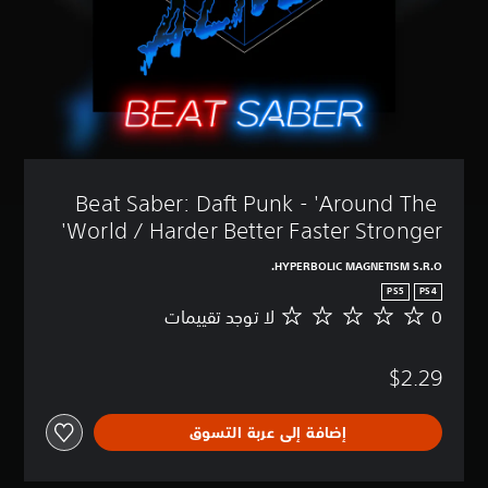
Beat Saber: Daft Punk - 'Around The 
World / Harder Better Faster Stronger'
HYPERBOLIC MAGNETISM S.R.O.
PS5
PS4
0
لا توجد تقييمات
ل
ا
ت
$2.29
و
ج
د
إضافة إلى عربة التسوق
ت
ق
ي