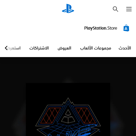
ب
ح
ث
الأحدث
مجموعات الألعاب
العروض
الاشتراكات
استعرض