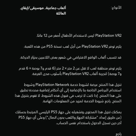
الأنواع:
ألعاب جماعية, موسيقى/إيقاع,
العائلة
يلزم توفر PlayStation VR2 من أجل لعب نسخة PS5 من هذه اللعبة.
قد تتسبب ألعاب الواقع الافتراضي في شعور بعض اللاعبين بدوّار الحركة.
يلزم توفر منطقة لعب لا تقل عن 2 متر × 2 متر (6 قدم و7 بوصة × 6 قدم 
و7 بوصة) لتجربة ألعاب PlayStation VR2 بأسلوب مدى الغرفة.
تنزيل هذا المنتج عرضة لشروط خدمة PlayStation Network وشروط 
استخدام البرنامج الخاصة بنا بالإضافة إلى أي أحكام إضافية محددة تطبق 
على هذا المنتج. إذا كنت لا ترغب في قبول هذه الشروط، لا تقوم بتنزيل هذا 
المنتج. راجع شروط الخدمة لمزيد من المعلومات الهامة.
يمكنك تنزيل هذا المحتوى وتشغيله على جهاز PS5 الرئيسي المرتبط بحسابك 
(عن طريق إعداد "مشاركة الجهاز واللعب بدون اتصال") وعلى أي جهاز PS5 
آخر حين تسجل الدخول باستخدام نفس الحساب.
راجع 