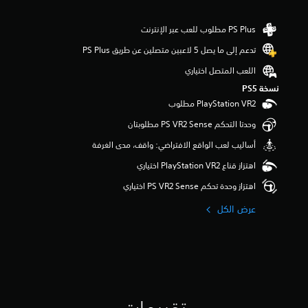
ي
م
ا
ت
تدعم إلى ما يصل 5 لاعبين متصلين عن طريق PS Plus‏
اللعب المتصل اختياري
نسخة PS5‏
وحدتا التحكم PS VR2 Sense مطلوبتان
أساليب لعب الواقع الافتراضي: واقف، مدى الغرفة
اهتزاز قناع PlayStation VR2 اختياري
اهتزاز وحدة تحكم PS VR2 Sense اختياري
عرض الكل