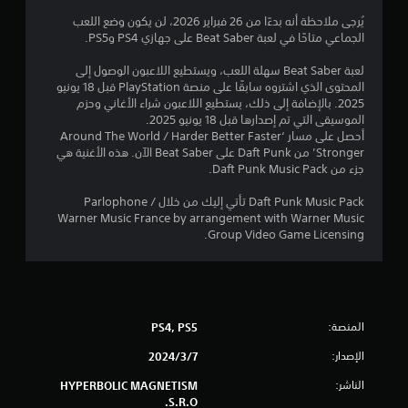
يُرجى ملاحظة أنه بدءًا من 26 فبراير 2026، لن يكون وضع اللعب
الجماعي متاحًا في لعبة Beat Saber على جهازي PS4 وPS5.
لعبة Beat Saber سهلة اللعب، ويستطيع اللاعبون الوصول إلى
المحتوى الذي اشتروه سابقًا على منصة PlayStation قبل 18 يونيو
2025. بالإضافة إلى ذلك، يستطيع اللاعبون شراء الأغاني وحزم
الموسيقى التي تم إصدارها قبل 18 يونيو 2025.
أحصل على مسار ‘Around The World / Harder Better Faster
Stronger’ من Daft Punk على Beat Saber الآن. هذه الأغنية هي
جزء من Daft Punk Music Pack.
Daft Punk Music Pack تأتي إليك من خلال Parlophone /
Warner Music France by arrangement with Warner Music
Group Video Game Licensing.
المنصة:
PS4, PS5
الإصدار:
7‏/3‏/2024
الناشر:
HYPERBOLIC MAGNETISM
S.R.O.