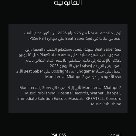
القانونية
ن
ج
م
يُرجى ملاحظة أنه بدءًا من 26 فبراير 2026، لن يكون وضع اللعب
الجماعي متاحًا في لعبة Beat Saber على جهازي PS4 وPS5.
ة
لعبة Beat Saber سهلة اللعب، ويستطيع اللاعبون الوصول إلى
و
المحتوى الذي اشتروه سابقًا على منصة PlayStation قبل 18 يونيو
2025. بالإضافة إلى ذلك، يستطيع اللاعبون شراء الأغاني وحزم
ا
الموسيقى التي تم إصدارها قبل 18 يونيو 2025.
أحصل على مسار ‘Endgame’ من Bossfight على Beat Saber الآن.
ح
هذه الأغنية هي جزء من Monstercat Mixtape 2.
د
Monstercat Mixtape 2 تأتي إليك من خلال Monstercat, Sony
Music Publishing, Hospital Records, Warner Chappell,
ة
Immediate Solution Edicoes Musicals, KREATELL, Concord
Music Publishing.
م
ن
5
المنصة:
PS4, PS5