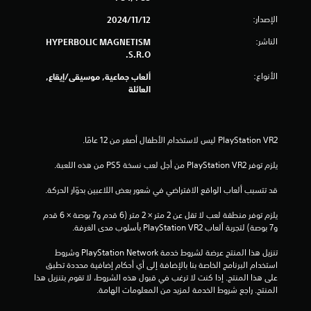
ن
الإصدار:
12‏/11‏/2024
ج
الناشر:
HYPERBOLIC MAGNETISM
S.R.O.
و
الأنواع:
ألعاب جماعية, موسيقى/إيقاع,
العائلة
م
م
ن
يلزم توفر PlayStation VR2 من أجل لعب نسخة PS5 من هذه اللعبة.
إ
قد تتسبب ألعاب الواقع الافتراضي في شعور بعض اللاعبين بدوّار الحركة.
ج
يلزم توفر منطقة لعب لا تقل عن 2 متر × 2 متر (6 قدم و7 بوصة × 6 قدم 
م
و7 بوصة) لتجربة ألعاب PlayStation VR2 بأسلوب مدى الغرفة.
ا
تنزيل هذا المنتج عرضة لشروط خدمة PlayStation Network وشروط 
استخدام البرنامج الخاصة بنا بالإضافة إلى أي أحكام إضافية محددة تطبق 
ل
على هذا المنتج. إذا كنت لا ترغب في قبول هذه الشروط، لا تقوم بتنزيل هذا 
المنتج. راجع شروط الخدمة لمزيد من المعلومات الهامة.
ي