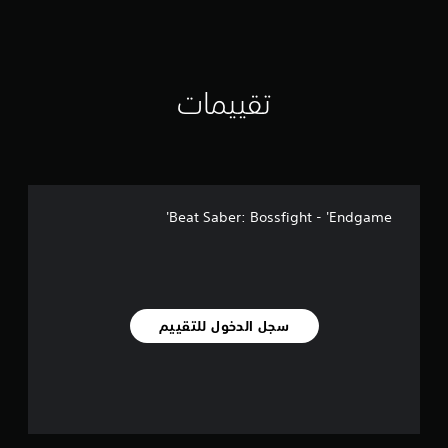
م
ن
ا
ل
ت
تقييمات
ق
ي
ي
م
ا
ت
Beat Saber: Bossfight - 'Endgame'
سجل الدخول للتقييم