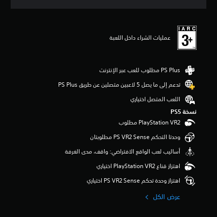
ق
ي
ي
م
عمليات الشراء داخل اللعبة
5
ن
ج
و
م
م
تدعم إلى ما يصل 5 لاعبين متصلين عن طريق PS Plus‏
ن
اللعب المتصل اختياري
5
ن
نسخة PS5‏
ج
و
م
وحدتا التحكم PS VR2 Sense مطلوبتان
م
أساليب لعب الواقع الافتراضي: واقف، مدى الغرفة
ن
إ
اهتزاز قناع PlayStation VR2 اختياري
ج
م
اهتزاز وحدة تحكم PS VR2 Sense اختياري
ا
عرض الكل
ل
ي
1