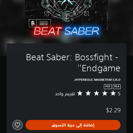
Beat Saber: Bossfight - 
'Endgame'
HYPERBOLIC MAGNETISM S.R.O.
PS5
PS4
5
تقييم واحد
م
ت
و
$2.29
س
ط
ا
إضافة إلى عربة التسوق
ل
ت