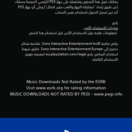
يمكنك تنزيل هذا المحتوى وتشغيله على جهاز PS5 الرئيسي المرتبط بحسابك 
1
(عن طريق إعداد "مشاركة الجهاز واللعب بدون اتصال") وعلى أي جهاز PS5 
آخر حين تسجل الدخول باستخدام نفس الحساب.
م
راجع 
ن
تحذيرات الاستخدام الآمن
 لمعلومات هامة حول الاستخدام الآمن قبل استخدام هذا المنتج.
ا
برامج مكتبة ©Sony Interactive Entertainment Inc. ملخصة بشكل 
ل
حصري إلى Sony Interactive Entertainment Europe. تطبق شروط 
استخدام البرنامج، راجع eu.playstation.com/legal لمعرفة حقوق 
الاستخدام الكاملة.
ت
ق
ي
Music Downloads Not Rated by the ESRB
Visit www.esrb.org for rating information
ي
MUSIC DOWNLOADS NOT RATED BY PEGI - www.pegi.info
م
ا
ت