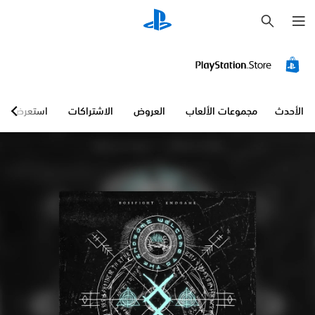
ب
ح
ث
الأحدث
مجموعات الألعاب
العروض
الاشتراكات
استعرض