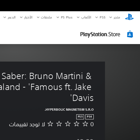
متجر
PS5‏
الألعاب
PS Plus
ملحقات
الأخبار
الدعم
 Saber: Bruno Martini & 
land - 'Famous ft. Jake 
Davis'
HYPERBOLIC MAGNETISM S.R.O.
PS5
PS4
0
لا توجد تقييمات
ل
ا
ت