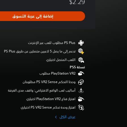
$2.29
و
ج
د
إضافة إلى عربة التسوق
ت
ق
ي
ي
م
ا
ت
تدعم إلى ما يصل 5 لاعبين متصلين عن طريق PS Plus‏
اللعب المتصل اختياري
نسخة PS5‏
وحدتا التحكم PS VR2 Sense مطلوبتان
أساليب لعب الواقع الافتراضي: واقف، مدى الغرفة
اهتزاز قناع PlayStation VR2 اختياري
اهتزاز وحدة تحكم PS VR2 Sense اختياري
عرض الكل