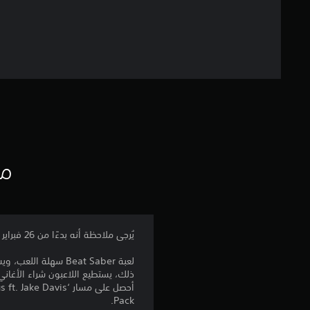
مع
يُرجى ملاحظة أنه بدءًا من 26 فبراير 2026، لن يكون وضع اللعب الجماعي متاحًا في لعبة Beat Saber على جهازي PS4 وPS5.
ذلك، يستطيع اللاعبون شراء الأغاني وحزم 
Pack.