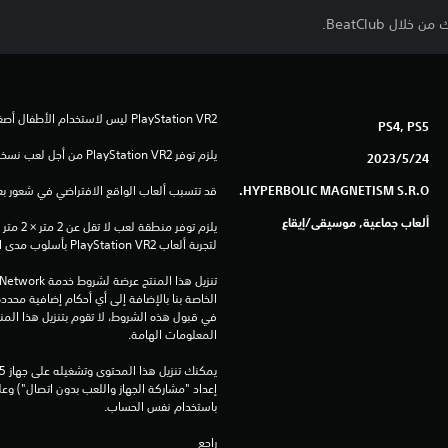
PS4, PS5
يلزم توفر PlayStation VR2 من أجل لعب نسخة PS5 من هذه اللعبة.
24‏/5‏/2023
HYPERBOLIC MAGNETISM S.R.O.
قد تتسبب ألعاب الواقع الافتراضي في شعور بعض 
ألعاب جماعية, موسيقى/إيقاع
لتجربة ألعاب PlayStation VR2 بأسلوب مدى الغرفة.
المعلومات الهامة.
باستخدام نفس الحساب.
راجع 