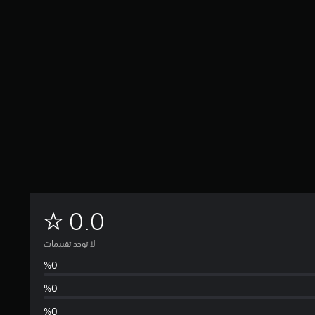
ل
0.0
ا
لا توجد تقييمات
ت
و