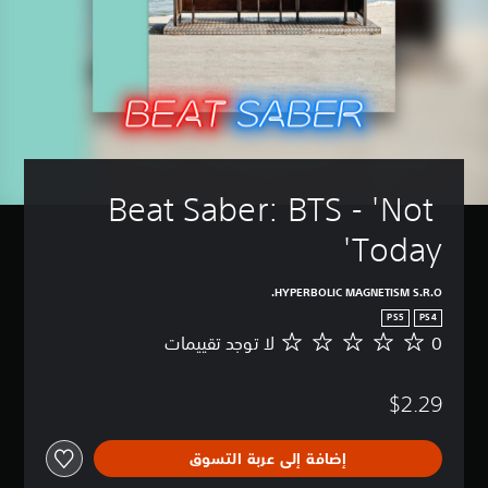
Beat Saber: BTS - 'Not 
Today'
HYPERBOLIC MAGNETISM S.R.O.
PS5
PS4
0
لا توجد تقييمات
ل
ا
ت
$2.29
و
ج
د
إضافة إلى عربة التسوق
ت
ق