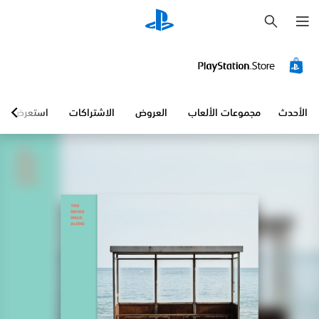
ب
ح
ث
الأحدث
مجموعات الألعاب
العروض
الاشتراكات
استعرض