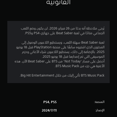
القانونية
ت
يُرجى ملاحظة أنه بدءًا من 26 فبراير 2026، لن يكون وضع اللعب
الجماعي متاحًا في لعبة Beat Saber على جهازي PS4 وPS5.
لعبة Beat Saber سهلة اللعب، ويستطيع اللاعبون الوصول إلى
المحتوى الذي اشتروه سابقًا على منصة PlayStation قبل 18 يونيو
2025. بالإضافة إلى ذلك، يستطيع اللاعبون شراء الأغاني وحزم
الموسيقى التي تم إصدارها قبل 18 يونيو 2025.
أحصل على مسار ‘Not Today’ من BTS على Beat Saber الآن. هذه
الأغنية هي جزء من BTS Music Pack.
BTS Music Pack تأتي إليك من خلال Big Hit Entertainment.
المنصة:
PS4, PS5
الإصدار:
11‏/7‏/2024