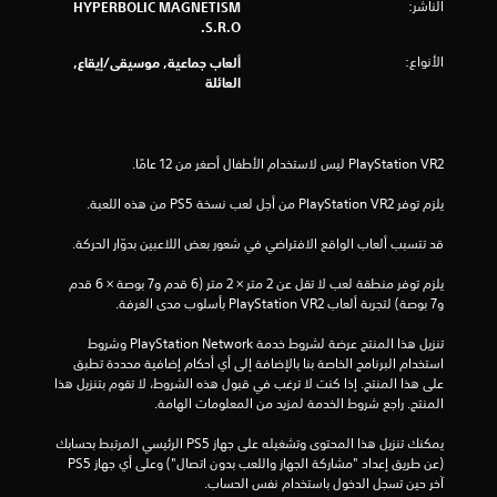
الناشر:
HYPERBOLIC MAGNETISM
S.R.O.
الأنواع:
ألعاب جماعية, موسيقى/إيقاع,
العائلة
يلزم توفر PlayStation VR2 من أجل لعب نسخة PS5 من هذه اللعبة.
قد تتسبب ألعاب الواقع الافتراضي في شعور بعض اللاعبين بدوّار الحركة.
يلزم توفر منطقة لعب لا تقل عن 2 متر × 2 متر (6 قدم و7 بوصة × 6 قدم 
و7 بوصة) لتجربة ألعاب PlayStation VR2 بأسلوب مدى الغرفة.
تنزيل هذا المنتج عرضة لشروط خدمة PlayStation Network وشروط 
استخدام البرنامج الخاصة بنا بالإضافة إلى أي أحكام إضافية محددة تطبق 
على هذا المنتج. إذا كنت لا ترغب في قبول هذه الشروط، لا تقوم بتنزيل هذا 
المنتج. راجع شروط الخدمة لمزيد من المعلومات الهامة.
يمكنك تنزيل هذا المحتوى وتشغيله على جهاز PS5 الرئيسي المرتبط بحسابك 
(عن طريق إعداد "مشاركة الجهاز واللعب بدون اتصال") وعلى أي جهاز PS5 
آخر حين تسجل الدخول باستخدام نفس الحساب.