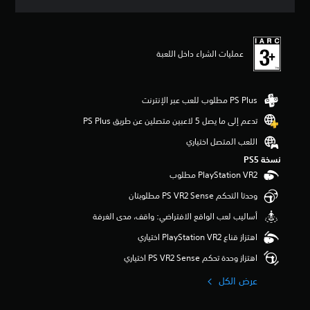
ي
ي
م
ا
عمليات الشراء داخل اللعبة
ت
تدعم إلى ما يصل 5 لاعبين متصلين عن طريق PS Plus‏
اللعب المتصل اختياري
نسخة PS5‏
وحدتا التحكم PS VR2 Sense مطلوبتان
أساليب لعب الواقع الافتراضي: واقف، مدى الغرفة
اهتزاز قناع PlayStation VR2 اختياري
اهتزاز وحدة تحكم PS VR2 Sense اختياري
عرض الكل