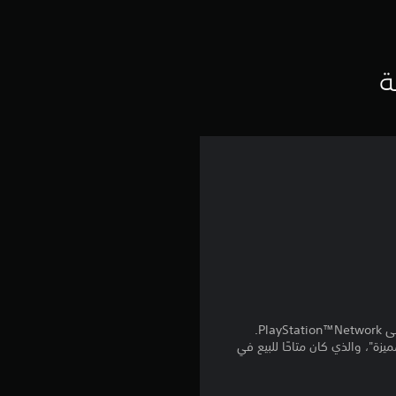
ق
ي
ي
ة
م
ا
ت
 المنتج كمكافآت من "الجولة 3 من تذكرة المعركة المميزة"، والذي كان متاحًا للبيع في