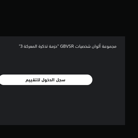
مجموعة ألوان شخصيات GBVSR "حزمة تذكرة المعركة 3"
سجل الدخول للتقييم