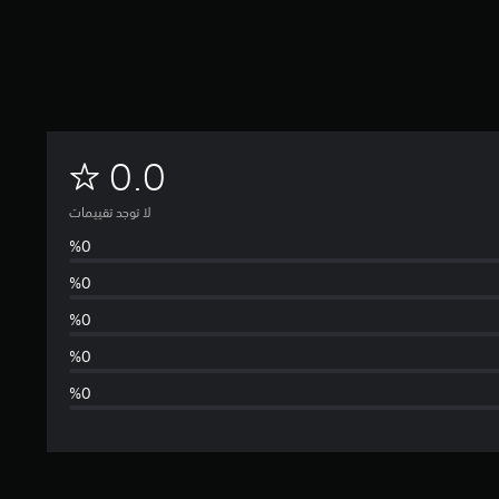
ل
0.0
ا
لا توجد تقييمات
ت
و
ج
د
ت