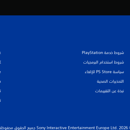
شروط خدمة PlayStation‏
k
شروط استخدام البرمجيات
X
سياسة PS Store للإلغاء
e
التحذيرات الصحية
m
نبذة عن التقييمات
ت
ت
Sony Interact جميع الحقوق محفوظة.