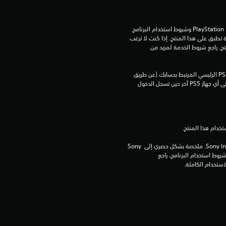
تنزيل هذا المنتج عرضة لشروط خدمة PlayStation Network وشروط استخدام البرنامج 
الخاصة بنا بالإضافة إلى أي أحكام إضافية محددة تطبق على هذا المنتج. إذا كنت لا ترغب 
في قبول هذه الشروط، لا تقوم بتنزيل هذا المنتج. راجع شروط الخدمة لمزيد من 
يمكنك تنزيل هذا المحتوى وتشغيله على جهاز PS5 الرئيسي المرتبط بحسابك (عن طريق 
إعداد "مشاركة الجهاز واللعب بدون اتصال") وعلى أي جهاز PS5 آخر حين تسجل الدخول 
برامج مكتبة ©Sony Interactive Entertainment Inc. ملخصة بشكل حصري إلى Sony 
Interactive Entertainment Europe. تطبق شروط استخدام البرنامج، راجع 