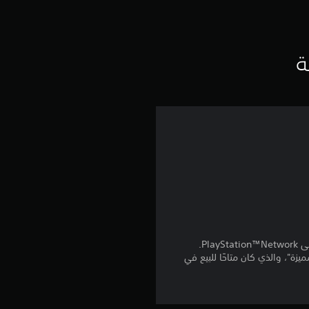
ق
ي
ي
ة
م
ا
ت
 المنتج كمكافآت من "الجولة 5 من تذكرة المعركة المميزة"، والذي كان متاحًا للبيع في