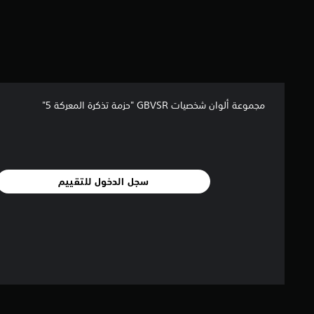
مجموعة ألوان شخصيات GBVSR "حزمة تذكرة المعركة 5"
سجل الدخول للتقييم