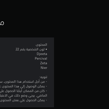
مع
المحتوى
• لون الشخصية رقم 22
Djeeta
Percival
Zeta
Nier
تنويه:
- من أجل استخدام هذا المحتوى، ست
- يمكن الوصول إلى هذا المحتوى عن طريق ربط جهاز PlayStation®5 أو PlayStation®4 بالإنت
الماضي. يرجى وضع ذلك في الاعتبار 
- يمكن الحصول على بعض المحتوى الإضافي عبر متجر pie