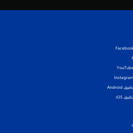
Faceboo
YouTub
Instagra
طبيق Android‏
طبيق iOS‏