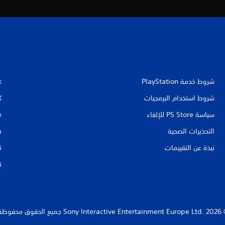
شروط خدمة PlayStation‏
k
شروط استخدام البرمجيات
X
سياسة PS Store للإلغاء
e
التحذيرات الصحية
m
نبذة عن التقييمات
ت
ت
Sony Interact جميع الحقوق محفوظة.