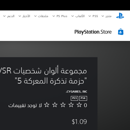
متجر
PS5‏
الألعاب
PS Plus
ملحقات
الأخبار
الدعم
"حزمة تذكرة المعركة 5"
CYGAMES, INC.
PS5
PS4
0
لا توجد تقييمات
ل
ا
ت
$1.09
و
ج