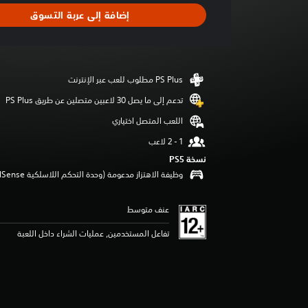
د
إضافة إلى عربة التسوق
ت
ق
ي
ي
م
ا
ت
تدعم إلى ما يصل 30 لاعبين متصلين عن طريق PS Plus‏
اللعب المتصل اختياري
نسخة PS5‏
وظيفة الاهتزاز مدعومة (وحدة التحكم اللاسلكية DualSense‏)
عنف متوسط
تفاعل المستخدمين, عمليات الشراء داخل اللعبة