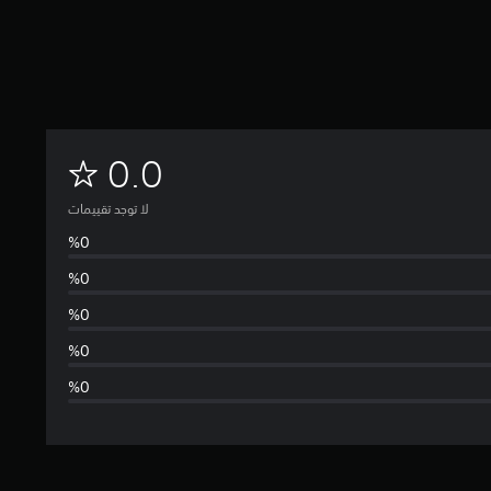
ل
0.0
ا
لا توجد تقييمات
ت
و
ج
د
ت