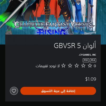
ألوان GBVSR 5
CYGAMES, INC.
PS5
PS4
0
لا توجد تقييمات
ل
ا
ت
$1.09
و
ج
د
إضافة إلى عربة التسوق
ت
ق
ي
ي