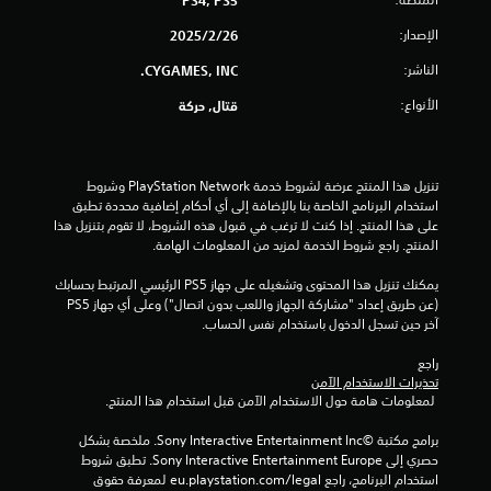
PS4, PS5
الإصدار:
26‏/2‏/2025
الناشر:
CYGAMES, INC.
الأنواع:
قتال, حركة
تنزيل هذا المنتج عرضة لشروط خدمة PlayStation Network وشروط 
استخدام البرنامج الخاصة بنا بالإضافة إلى أي أحكام إضافية محددة تطبق 
على هذا المنتج. إذا كنت لا ترغب في قبول هذه الشروط، لا تقوم بتنزيل هذا 
المنتج. راجع شروط الخدمة لمزيد من المعلومات الهامة.
يمكنك تنزيل هذا المحتوى وتشغيله على جهاز PS5 الرئيسي المرتبط بحسابك 
(عن طريق إعداد "مشاركة الجهاز واللعب بدون اتصال") وعلى أي جهاز PS5 
آخر حين تسجل الدخول باستخدام نفس الحساب.
راجع 
تحذيرات الاستخدام الآمن
 لمعلومات هامة حول الاستخدام الآمن قبل استخدام هذا المنتج.
برامج مكتبة ©Sony Interactive Entertainment Inc. ملخصة بشكل 
حصري إلى Sony Interactive Entertainment Europe. تطبق شروط 
استخدام البرنامج، راجع eu.playstation.com/legal لمعرفة حقوق 