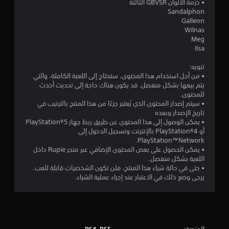
• حزمة الألوان GBVSR الثالثة
Sandalphon
Galleon
Wilnas
Meg
Ilsa
تنويه:
• من أجل استخدام هذا المحتوى، ستحتاج إلى اللعبة الكاملة، والتي
يتم بيعها بشكل منفصل. قد يكون هناك حاجة إلى تحديث أحدث
للمحتوى.
• سيتم إصدار المحتوى الذي يُعتبر جزءًا من هذا المنتج بالترتيب في
تاريخ الإصدار وبعده
• يمكن الوصول إلى هذا المحتوى عن طريق ربط جهاز PlayStation®5
أو PlayStation®4 بالإنترنت وتسجيل الدخول إلى
PlayStation™Network.
• يمكن الحصول على بعض المحتوى الإضافي عبر متجر Rupie داخل
اللعبة بشكل منفصل.
• حتى في حالة شراء هذا المنتج، فلن تكون الشخصيات قابلة للعب.
يرجى وضع ذلك في الاعتبار عند إجراء عملية الشراء.
المنصة: