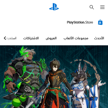
ب
ح
ث
الأحدث
مجموعات الألعاب
العروض
الاشتراكات
استعرض