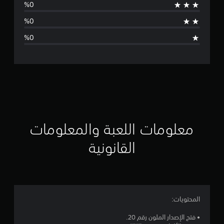
ج
د
ت
ق
ي
ي
م
معلومات اللعبة والمعلومات
ا
القانونية
ت
المحتويات:
• فتح الإصدار الملون رقم 20.