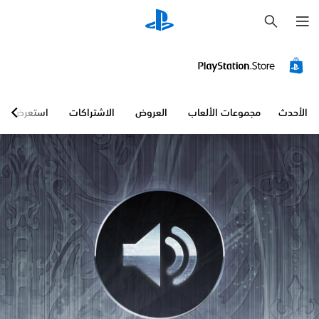
ب
ح
ث
الأحدث
مجموعات الألعاب
العروض
الاشتراكات
استعرض