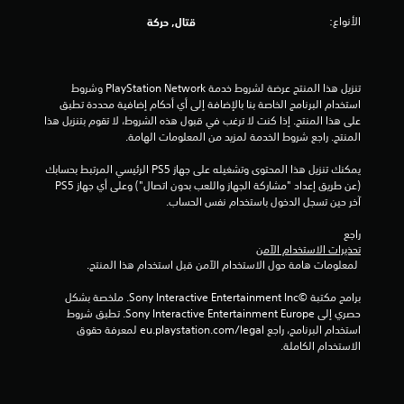
الأنواع:
قتال, حركة
تنزيل هذا المنتج عرضة لشروط خدمة PlayStation Network وشروط 
استخدام البرنامج الخاصة بنا بالإضافة إلى أي أحكام إضافية محددة تطبق 
على هذا المنتج. إذا كنت لا ترغب في قبول هذه الشروط، لا تقوم بتنزيل هذا 
المنتج. راجع شروط الخدمة لمزيد من المعلومات الهامة.
يمكنك تنزيل هذا المحتوى وتشغيله على جهاز PS5 الرئيسي المرتبط بحسابك 
(عن طريق إعداد "مشاركة الجهاز واللعب بدون اتصال") وعلى أي جهاز PS5 
آخر حين تسجل الدخول باستخدام نفس الحساب.
راجع 
تحذيرات الاستخدام الآمن
 لمعلومات هامة حول الاستخدام الآمن قبل استخدام هذا المنتج.
برامج مكتبة ©Sony Interactive Entertainment Inc. ملخصة بشكل 
حصري إلى Sony Interactive Entertainment Europe. تطبق شروط 
استخدام البرنامج، راجع eu.playstation.com/legal لمعرفة حقوق 
الاستخدام الكاملة.