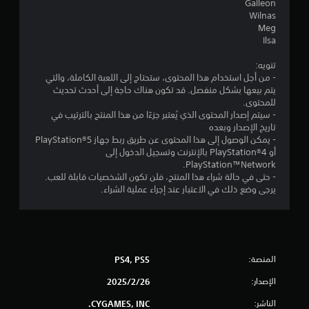
Galleon
Wilnas
Meg
Ilsa
تنويه:
- من أجل استخدام هذا المحتوى، ستحتاج إلى اللعبة الكاملة، والتي
يتم بيعها بشكل منفصل. قد تكون هناك حاجة إلى أحدث تحديث
للمحتوى.
- سيتم إصدار المحتوى الذي يُعتبر جزءًا من هذا المنتج بالترتيب في
تاريخ الإصدار وبعده
- يمكن الوصول إلى هذا المحتوى عن طريق ربط جهاز PlayStation®5
أو PlayStation®4 بالإنترنت وتسجيل الدخول إلى
PlayStation™Network.
- حتى في حالة شراء هذا المنتج، فلن تكون الشخصيات قابلة للعب.
يرجى وضع ذلك في الاعتبار عند إجراء عملية الشراء.
المنصة:
PS4, PS5
الإصدار:
26‏/2‏/2025
الناشر:
CYGAMES, INC.