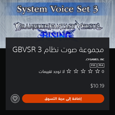
مجموعة صوت نظام GBVSR 3
CYGAMES, INC.
PS5
PS4
0
لا توجد تقييمات
ل
ا
ت
$10.19
و
ج
د
إضافة إلى عربة التسوق
ت
ق
ي
ي