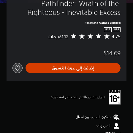
Pathfinder: Wrath of the 
Righteous - Inevitable Excess
Postmeta Games Limited
PS5
PS4
4.75
م
ت
و
$14.69
س
ط
ا
إضافة إلى عربة التسوق
ل
ت
ق
ي
ي
م
تناول الخمور/التبغ, عنف حاد, لغة خارجة
4
.
7
تمكين اللعب بدون اتصال
5
ن
لاعب واحد
ج
و