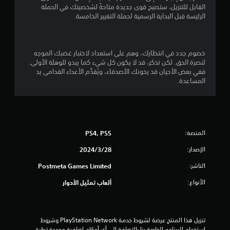
م
القابل للتنزيل، ستصبح قوى جديدة متاحةً لشخصيتك في الحملة
الرئيسة قبل البداية الرسمية لحملة التغيير الخامسة.
م
ن
خصوم جدد في انتظارك، وهم على استعداد لاختبار غضبك الموجه
إ
لنصرة الحق. لكن تذكر، قد لا يكون كل شيء كما يبدو للوهلة الأولى.
ففي بعض الأحيان قد يخونك الأصدقاء، ويُقدِّم الأعداء القدامى يد
ج
المساعدة.
م
ا
ل
المنصة:
PS4, PS5
الإصدار:
28‏/3‏/2024
ي
الناشر:
Postmeta Games Limited
1
الأنواع:
ألعاب تمثيل الأدوار
2
م
تنزيل هذا المنتج عرضة لشروط خدمة PlayStation Network وشروط 
استخدام البرنامج الخاصة بنا بالإضافة إلى أي أحكام إضافية محددة تطبق 