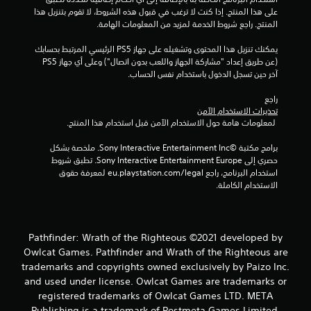
ن
على هذا المنتج. إذا كنت لا ترغب في قبول هذه الشروط، لا تقوم بتنزيل هذا 
ا
المنتج. راجع شروط الخدمة لمزيد من المعلومات الهامة.
ل
يمكنك تنزيل هذا المحتوى وتشغيله على جهاز PS5 الرئيسي المرتبط بحسابك 
(عن طريق إعداد "مشاركة الجهاز واللعب بدون اتصال") وعلى أي جهاز PS5 
ت
آخر حين تسجل الدخول باستخدام نفس الحساب.
ق
راجع 
تحذيرات الاستخدام الآمن
 لمعلومات هامة حول الاستخدام الآمن قبل استخدام هذا المنتج.
ي
برامج مكتبة ©Sony Interactive Entertainment Inc. ملخصة بشكل 
ي
حصري إلى Sony Interactive Entertainment Europe. تطبق شروط 
استخدام البرنامج، راجع eu.playstation.com/legal لمعرفة حقوق 
م
الاستخدام الكاملة.
ا
ت
Pathfinder: Wrath of the Righteous ©2021 developed by
Owlcat Games. Pathfinder and Wrath of the Righteous are
trademarks and copyrights owned exclusively by Paizo Inc.
and used under license. Owlcat Games are trademarks or
registered trademarks of Owlcat Games LTD. META
Publishing is a trademark of Postmeta Games Limited.