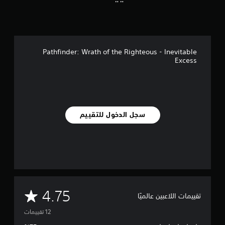
ي
ي
م
ا
ت
Pathfinder: Wrath of the Righteous - Inevitable
Excess
سجل الدخول للتقييم
م
4.75
تقييمات اللاعبين عالميًا
ت