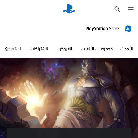
ب
ح
ث
الأحدث
مجموعات الألعاب
العروض
الاشتراكات
استعرض