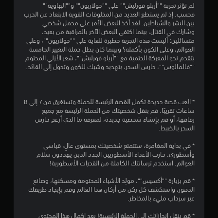
7
لم تؤثر تجربة ""أريلو فورليش"" على ""جولاريون"" و""الهاوية""
فحسب. إذ لم يستطع العديد من المخلوقات القوية الابتعاد عن الحرب
5
بين البشر والشياطين. لقد أخذ البعض الأمر على محمل شخصي
وشارك في القتال، بينما اكتفى البعض الآخر بالمراقبة من بعيد،
ن
متسائلين: أليست هذه التجربة خطيرة للغاية على ""جولاريون""، وعلى
العوالم، وعلى الكون بأكمله؟ وبينما كان بطل حملة التغيير الخامسة
ج
يتقدم نحو المعركة الحتمية مع ""أريلو فورليش""، شعر الأزلي المحتوم
""فالمالوس""، حارس السحر، بتهديد وشيك للكون وتحول إلى القائد.
و
م
* العب قصة جديدة تكمل القصة الرئيسة للحملة وتستغرق من 7 إلى 8
م
ساعات تقريبًا. قم بنقل شخصيتك من الحملة الرئيسة مع جميع
رفاقها، أو قم بإنشاء شخصية جديدة، لمعرفة ما الذي أزعج حارس
ن
السحر بالضبط.
5
* في بداية المغامرة، ستتمتع شخصيتك بمستوى عالٍ، قياسي
وأسطوري. حارب الأعداء الأسطوريين الجدد الذين يهددون سلام
ن
العوالم. استخدم ترسانتك الكاملة من القدرات الأسطورية!
* قم بزيارة ""أكسيس""، مولِد الأشياء المحتومة ومسكنها، وصانع
ج
الدهور، واستكشف كل ركن من أركان هذا العالم وقم بإيجاد طريقك
عبر سرداب مليء بالمخاطر.
و
* قم بنقل إنجازاتك إلى الحملة الرئيسية! بعد إكمال هذا المحتوى