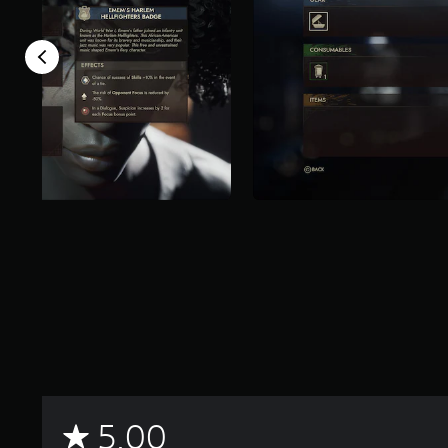
م
5.00