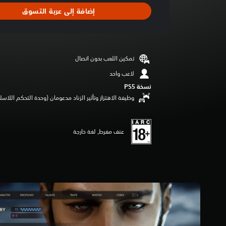
ا
إضافة إلى عربة التسوق
ل
ت
ق
ي
ي
تمكين اللعب بدون اتصال
م
5
لاعب واحد
ن
نسخة PS5‏
ج
وظيفة الاهتزاز وتأثير الزناد مدعومان (وحدة التحكم اللاسلكية lSense
و
م
م
ن
عنف مفرط, لغة خارجة
5
ن
ج
و
م
م
ن
إ
ج
م