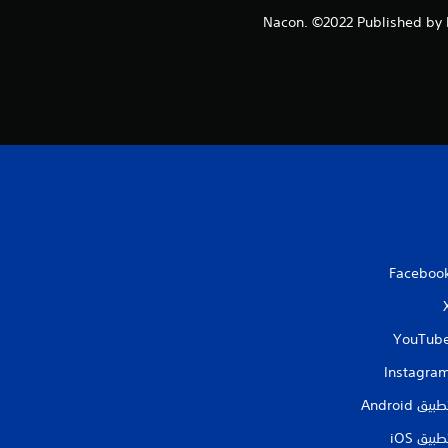
و
©2022 Nacon. ©2022 Publishe
م
م
ن
إ
ج
م
Faceboo
ا
YouTub
ل
Instagra
ي
طبيق Android‏
6
طبيق iOS‏