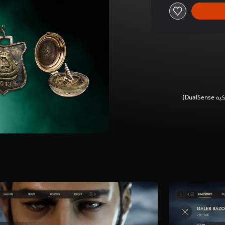
Dua‏)