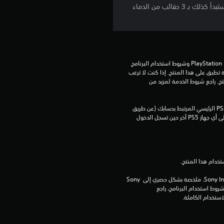
م
ابدأ المغامرة مع 3 عناصر شخصية، لـ Galeb وEmem وLeysha، يمكن تجهيزها وتقدّم مكافأة واحدة وعقوبة واحدة. ستبدأ كذلك بـ 3 حقائب من الدماء
5
ن
ج
تنزيل هذا المنتج عرضة لشروط خدمة PlayStation Network وشروط استخدام البرنامج 
الخاصة بنا بالإضافة إلى أي أحكام إضافية محددة تطبق على هذا المنتج. إذا كنت لا ترغب 
و
في قبول هذه الشروط، لا تقوم بتنزيل هذا المنتج. راجع شروط الخدمة لمزيد من 
م
يمكنك تنزيل هذا المحتوى وتشغيله على جهاز PS5 الرئيسي المرتبط بحسابك (عن طريق 
إعداد "مشاركة الجهاز واللعب بدون اتصال") وعلى أي جهاز PS5 آخر حين تسجل الدخول 
م
ن
5
برامج مكتبة ©Sony Interactive Entertainment Inc. ملخصة بشكل حصري إلى Sony 
ن
Interactive Entertainment Europe. تطبق شروط استخدام البرنامج، راجع 
ج