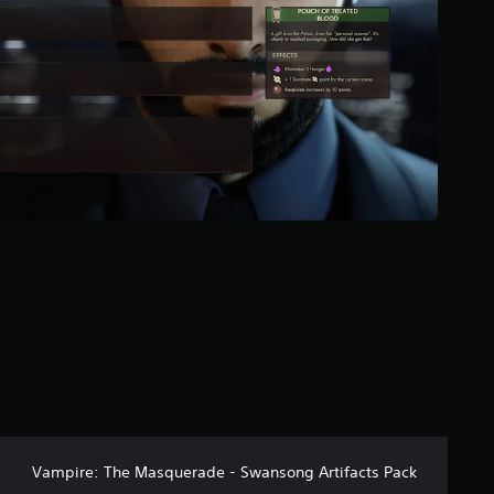
ا
ل
ي
6
م
ن
ا
ل
ت
ق
ي
ي
م
ا
ت
Vampire: The Masquerade - Swansong Artifacts Pack