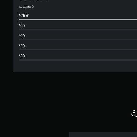
ت
و
س
ط
ا
ل
ت
ق
ي
ة
ي