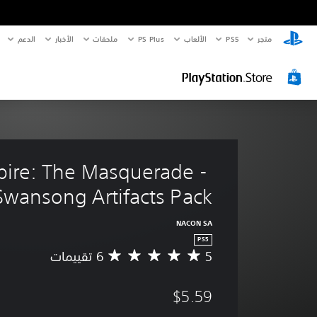
متجر
PS5‏
الألعاب
PS Plus
ملحقات
الأخبار
الدعم
ire: The Masquerade - 
Swansong Artifacts Pack
NACON SA
PS5
5
م
ت
و
$5.59
س
ط