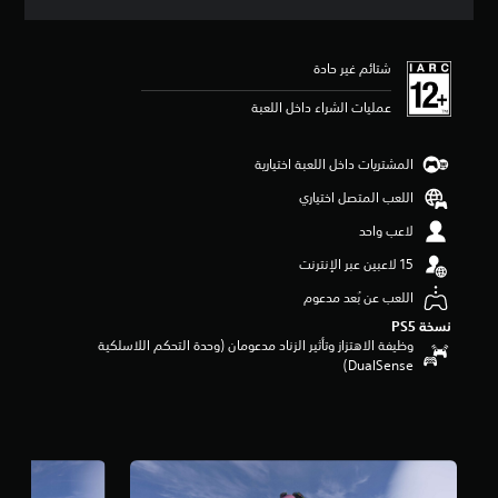
ق
ي
ي
شتائم غير حادة
م
ن
عمليات الشراء داخل اللعبة
ج
م
ة
المشتريات داخل اللعبة اختيارية
و
ا
اللعب المتصل اختياري
ح
لاعب واحد
د
ة
م
ن
اللعب عن بُعد مدعوم
5
نسخة PS5‏
ن
وظيفة الاهتزاز وتأثير الزناد مدعومان (وحدة التحكم اللاسلكية
ج
DualSense‏)
و
م
م
ن
إ
ج
م