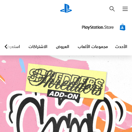
ب
ح
ث
الأحدث
مجموعات الألعاب
العروض
الاشتراكات
استعرض