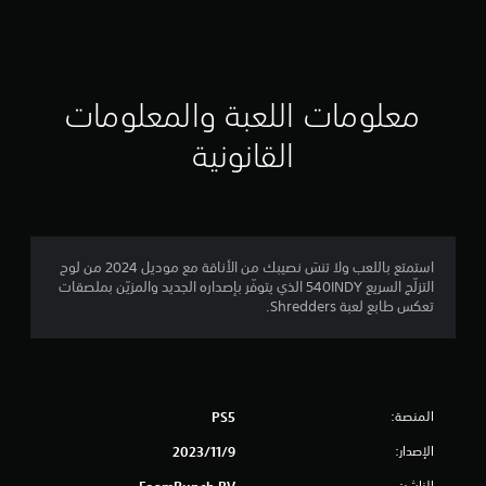
ق
ي
ي
معلومات اللعبة والمعلومات
م
القانونية
ن
ج
م
استمتع باللعب ولا تنسَ نصيبك من الأناقة مع موديل 2024 من لوح
التزلّج السريع 540INDY الذي يتوفّر بإصداره الجديد والمزيّن بملصقات
ة
تعكس طابع لعبة Shredders.
و
ا
المنصة:
PS5
ح
الإصدار:
9‏/11‏/2023
د
الناشر:
FoamPunch BV