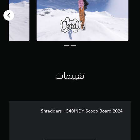
ا
ل
ي
1
م
ن
ا
ل
ت
ق
ي
ي
م
تقييمات
ا
ت
Shredders - 540INDY Scoop Board 2024