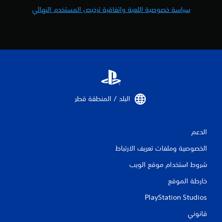
م
سياسة خصوصية اللعبة واتفاقية ترخيص المستخدم النهائي
ا
ل
ي
1
م
البلد / المنطقة قطر‏
ن
الدعم
ا
الخصوصية وملفات تعريف الارتباط
ل
شروط استخدام موقع الويب
ت
خارطة الموقع
ق
PlayStation Studios
ي
قانوني