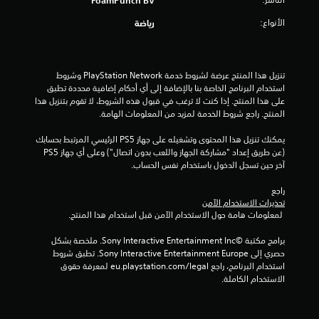
ة
الأنواع:
رياضة
م
ن
تنزيل هذا المنتج عرضة لشروط خدمة PlayStation Network وشروط 
5
استخدام البرنامج الخاصة بنا بالإضافة إلى أي أحكام إضافية محددة تطبق 
على هذا المنتج. إذا كنت لا ترغب في قبول هذه الشروط، لا تقوم بتنزيل هذا 
ن
المنتج. راجع شروط الخدمة لمزيد من المعلومات الهامة.
يمكنك تنزيل هذا المحتوى وتشغيله على جهاز PS5 الرئيسي المرتبط بحسابك 
ج
(عن طريق إعداد "مشاركة الجهاز واللعب بدون اتصال") وعلى أي جهاز PS5 
آخر حين تسجل الدخول باستخدام نفس الحساب.
و
راجع 
م
تحذيرات الاستخدام الآمن
 لمعلومات هامة حول الاستخدام الآمن قبل استخدام هذا المنتج.
م
برامج مكتبة ©Sony Interactive Entertainment Inc. ملخصة بشكل 
ن
حصري إلى Sony Interactive Entertainment Europe. تطبق شروط 
استخدام البرنامج، راجع eu.playstation.com/legal لمعرفة حقوق 
إ
الاستخدام الكاملة.
ج