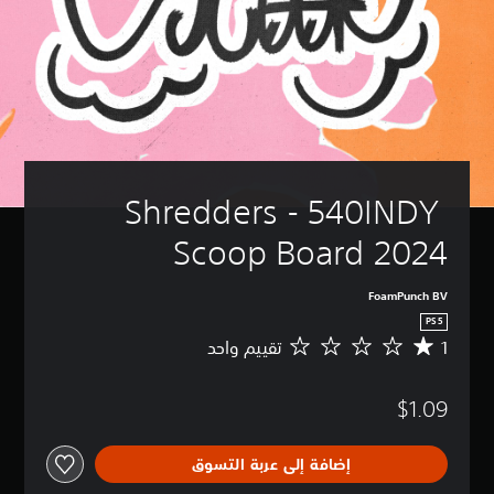
Shredders - 540INDY 
Scoop Board 2024
FoamPunch BV
PS5
1
تقييم واحد
م
ت
و
$1.09
س
ط
ا
إضافة إلى عربة التسوق
ل
ت