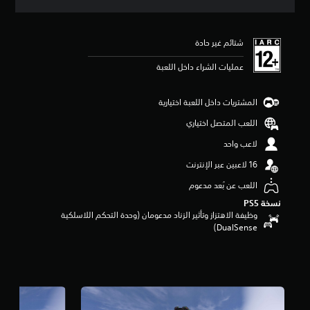
ي
ي
م
شتائم غير حادة
ا
ت
عمليات الشراء داخل اللعبة
المشتريات داخل اللعبة اختيارية
اللعب المتصل اختياري
لاعب واحد
اللعب عن بُعد مدعوم
نسخة PS5‏
وظيفة الاهتزاز وتأثير الزناد مدعومان (وحدة التحكم اللاسلكية
DualSense‏)