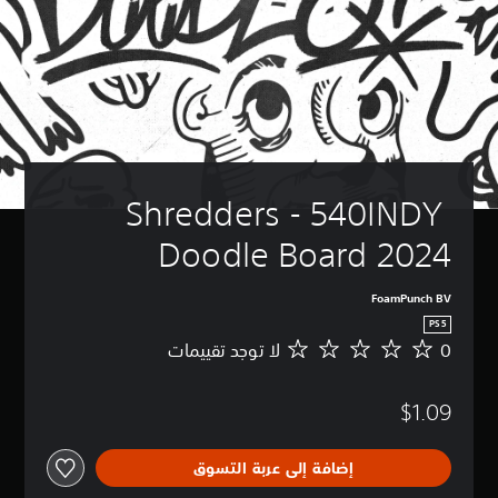
Shredders - 540INDY 
Doodle Board 2024
FoamPunch BV
PS5
0
لا توجد تقييمات
ل
ا
ت
$1.09
و
ج
د
إضافة إلى عربة التسوق
ت
ق