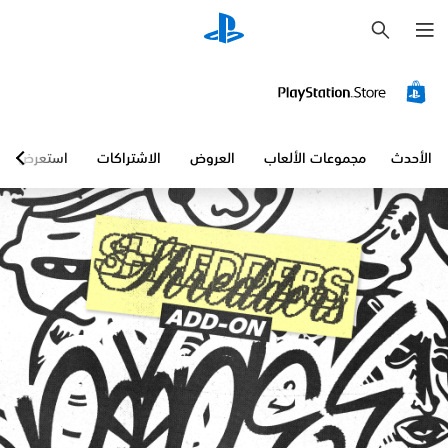
ب
ح
ث
الأحدث
مجموعات الألعاب
العروض
الاشتراكات
استعرض