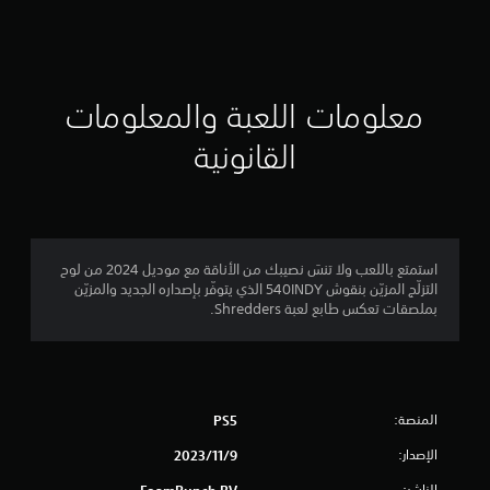
ي
ي
م
معلومات اللعبة والمعلومات
ا
القانونية
ت
استمتع باللعب ولا تنسَ نصيبك من الأناقة مع موديل 2024 من لوح
التزلّج المزيّن بنقوش 540INDY الذي يتوفّر بإصداره الجديد والمزيّن
بملصقات تعكس طابع لعبة Shredders.
المنصة:
PS5
الإصدار:
9‏/11‏/2023
الناشر:
FoamPunch BV