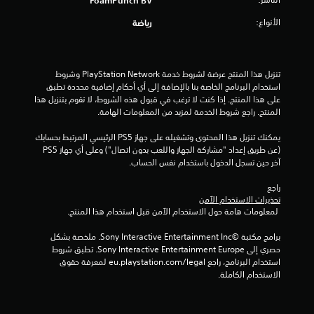
الأنواع:
رياضة
تنزيل هذا المنتج عرضة لشروط خدمة PlayStation Network وشروط 
استخدام البرنامج الخاصة بنا بالإضافة إلى أي أحكام إضافية محددة تطبق 
على هذا المنتج. إذا كنت لا ترغب في قبول هذه الشروط، لا تقوم بتنزيل هذا 
المنتج. راجع شروط الخدمة لمزيد من المعلومات الهامة.
يمكنك تنزيل هذا المحتوى وتشغيله على جهاز PS5 الرئيسي المرتبط بحسابك 
(عن طريق إعداد "مشاركة الجهاز واللعب بدون اتصال") وعلى أي جهاز PS5 
آخر حين تسجل الدخول باستخدام نفس الحساب.
راجع 
تحذيرات الاستخدام الآمن
 لمعلومات هامة حول الاستخدام الآمن قبل استخدام هذا المنتج.
برامج مكتبة ©Sony Interactive Entertainment Inc. ملخصة بشكل 
حصري إلى Sony Interactive Entertainment Europe. تطبق شروط 
استخدام البرنامج، راجع eu.playstation.com/legal لمعرفة حقوق 
الاستخدام الكاملة.