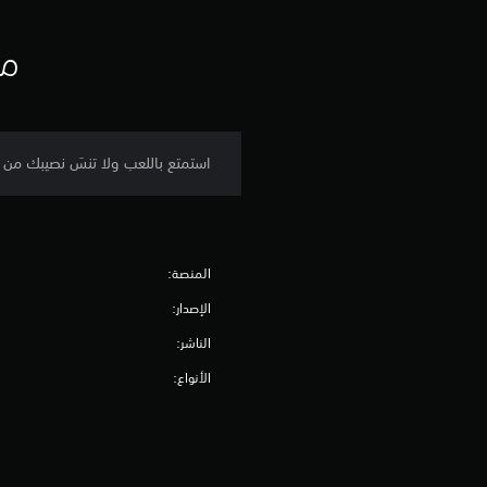
مع
استمتع باللعب ولا تنسَ نصيبك من الأناقة مع موديل 2024 من بدلة 540INDY المقلّمة
المنصة:
الإصدار:
الناشر:
الأنواع: