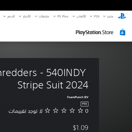
متجر
PS5‏
الألعاب
PS Plus
ملحقات
الأخبار
الدعم
hredders - 540INDY 
Stripe Suit 2024
FoamPunch BV
PS5
0
لا توجد تقييمات
ل
ا
ت
$1.09
و