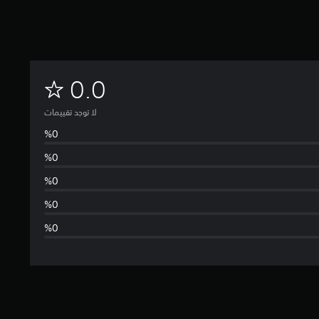
ل
0.0
ا
لا توجد تقييمات
ت
و
ج
د
ت
ق