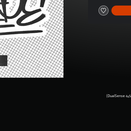
Dua‏)