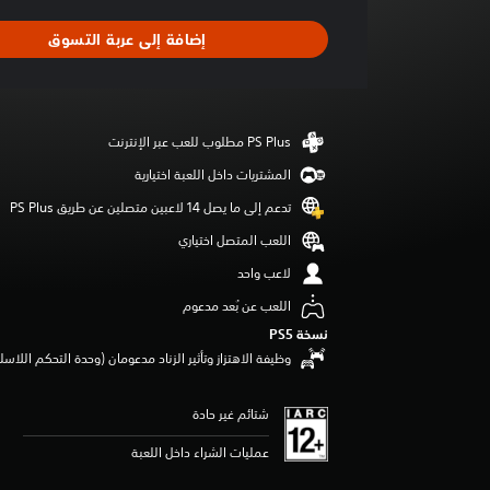
ج
د
إضافة إلى عربة التسوق
ت
ق
ي
ي
م
ا
ت
المشتريات داخل اللعبة اختيارية
تدعم إلى ما يصل 14 لاعبين متصلين عن طريق PS Plus‏
اللعب المتصل اختياري
لاعب واحد
اللعب عن بُعد مدعوم
نسخة PS5‏
وظيفة الاهتزاز وتأثير الزناد مدعومان (وحدة التحكم اللاسلكية lSense
شتائم غير حادة
عمليات الشراء داخل اللعبة