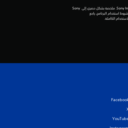
برامج مكتبة ©Sony Interactive Entertainment Inc. ملخصة بشكل حصري إلى Sony 
Interactive Entertainment Europe. تطبق شروط استخدام البرنامج، راجع 
Faceboo
YouTub