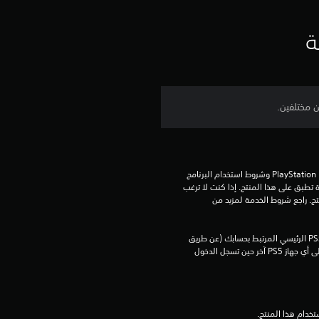
ي
ي
ة
م
ا
ت
تنزيل هذا المنتج عرضة لشروط خدمة PlayStation Network وشروط استخدام البرنامج 
الخاصة بنا بالإضافة إلى أي أحكام إضافية محددة تطبق على هذا المنتج. إذا كنت لا ترغب 
في قبول هذه الشروط، لا تقوم بتنزيل هذا المنتج. راجع شروط الخدمة لمزيد من 
يمكنك تنزيل هذا المحتوى وتشغيله على جهاز PS5 الرئيسي المرتبط بحسابك (عن طريق 
إعداد "مشاركة الجهاز واللعب بدون اتصال") وعلى أي جهاز PS5 آخر حين تسجل الدخول 